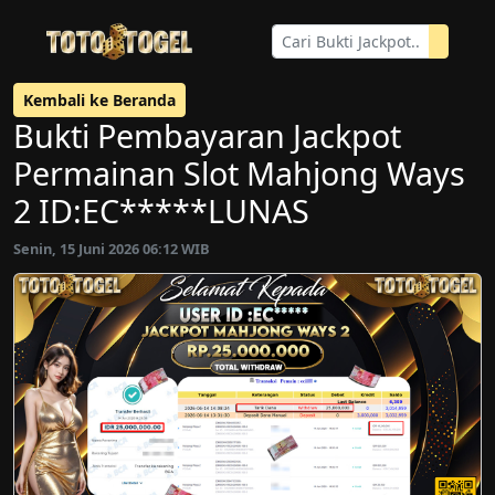
Kembali ke Beranda
Bukti Pembayaran Jackpot
Permainan Slot Mahjong Ways
2 ID:EC*****LUNAS
Senin, 15 Juni 2026 06:12 WIB