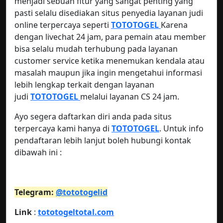
menjadi sebuah fitur yang sangat penting yang
pasti selalu disediakan situs penyedia layanan judi
online terpercaya seperti
TOTOTOGEL
Karena
dengan livechat 24 jam, para pemain atau member
bisa selalu mudah terhubung pada layanan
customer service ketika menemukan kendala atau
masalah maupun jika ingin mengetahui informasi
lebih lengkap terkait dengan layanan
judi
TOTOTOGEL
melalui layanan CS 24 jam.
Ayo segera daftarkan diri anda pada situs
terpercaya kami hanya di
TOTOTOGEL
. Untuk info
pendaftaran lebih lanjut boleh hubungi kontak
dibawah ini :
Telegram:
@tototogelid
Link
:
tototogeltotal.com