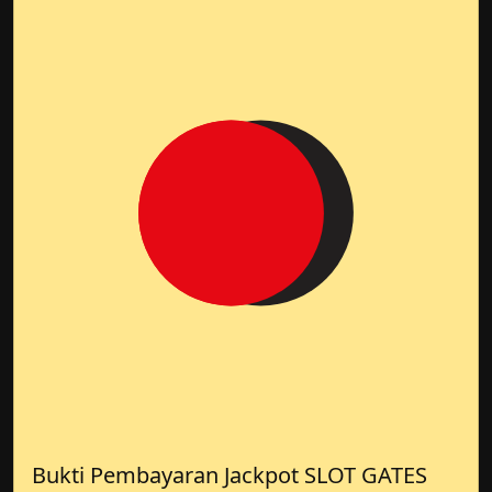
Bukti Pembayaran Jackpot SLOT GATES