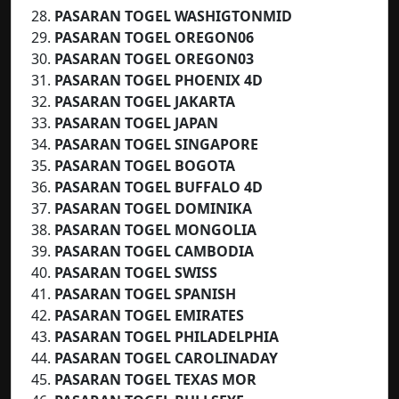
PASARAN TOGEL WASHIGTONMID
PASARAN TOGEL OREGON06
PASARAN TOGEL OREGON03
PASARAN TOGEL PHOENIX 4D
PASARAN TOGEL JAKARTA
PASARAN TOGEL JAPAN
PASARAN TOGEL SINGAPORE
PASARAN TOGEL BOGOTA
PASARAN TOGEL BUFFALO 4D
PASARAN TOGEL DOMINIKA
PASARAN TOGEL MONGOLIA
PASARAN TOGEL CAMBODIA
PASARAN TOGEL SWISS
PASARAN TOGEL SPANISH
PASARAN TOGEL EMIRATES
PASARAN TOGEL PHILADELPHIA
PASARAN TOGEL CAROLINADAY
PASARAN TOGEL TEXAS MOR