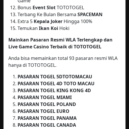
Game
Bonus
Event Slot
TOTOTOGEL
Terbang Ke Bulan Bersama
SPACEMAN
Extra 5
Kepala Joker
Hingga 100%
Temukan
Ikan Koi
Hoki
Mainkan Pasaran Resmi WLA Terlengkap dan
Live Game Casino Terbaik di TOTOTOGEL
Anda bisa memainkan total 93 pasaran resmi WLA
hanya di TOTOTOGEL.
PASARAN TOGEL 5DTOTOMACAU
PASARAN TOGEL 4D TOTO MACAU
PASARAN TOGEL KING KONG 4D
PASARAN TOGEL MIAMI
PASARAN TOGEL POLAND
PASARAN TOGEL EURO
PASARAN TOGEL PANAMA
PASARAN TOGEL CANADA