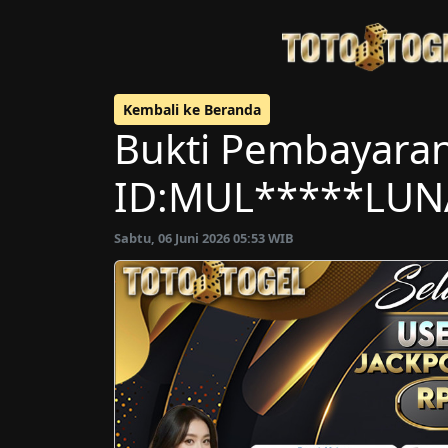
Kembali ke Beranda
Bukti Pembayaran
ID:MUL*****LUN
Sabtu, 06 Juni 2026 05:53 WIB