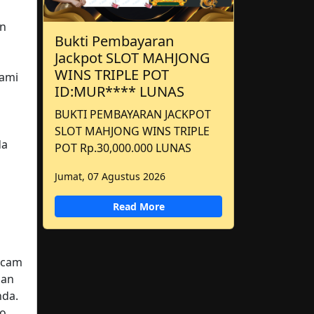
an
Bukti Pembayaran
Jackpot SLOT MAHJONG
WINS TRIPLE POT
Kami
ID:MUR**** LUNAS
BUKTI PEMBAYARAN JACKPOT
SLOT MAHJONG WINS TRIPLE
da
POT Rp.30,000.000 LUNAS
Jumat, 07 Agustus 2026
Read More
acam
dan
nda.
no