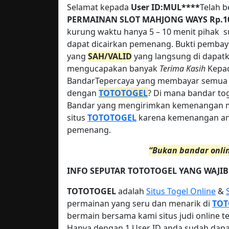
Selamat kepada
User ID:MUL****
Telah 
PERMAINAN SLOT MAHJONG WAYS Rp.10
kurung waktu hanya 5 – 10 menit pihak
s
dapat dicairkan pemenang. Bukti pemba
yang
SAH/VALID
yang langsung di dapatka
mengucapakan banyak
Terima Kasih
Kepa
BandarTepercaya yang membayar semua
dengan
TOTOTOGEL
? Di mana bandar tog
Bandar yang mengirimkan kemenangan memb
situs
TOTOTOGEL
karena kemenangan an
pemenang.
“Bukan bandar onlin
INFO SEPUTAR TOTOTOGEL YANG WAJIB
TOTOTOGEL
adalah
Situs Togel Online
&
permainan yang seru dan menarik di
TOT
bermain bersama kami situs judi online
Hanya dengan 1 User ID anda sudah dapa