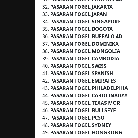
PASARAN TOGEL JAKARTA
PASARAN TOGEL JAPAN
PASARAN TOGEL SINGAPORE
PASARAN TOGEL BOGOTA
PASARAN TOGEL BUFFALO 4D
PASARAN TOGEL DOMINIKA
PASARAN TOGEL MONGOLIA
PASARAN TOGEL CAMBODIA
PASARAN TOGEL SWISS
PASARAN TOGEL SPANISH
PASARAN TOGEL EMIRATES
PASARAN TOGEL PHILADELPHIA
PASARAN TOGEL CAROLINADAY
PASARAN TOGEL TEXAS MOR
PASARAN TOGEL BULLSEYE
PASARAN TOGEL PCSO
PASARAN TOGEL SYDNEY
PASARAN TOGEL HONGKONG