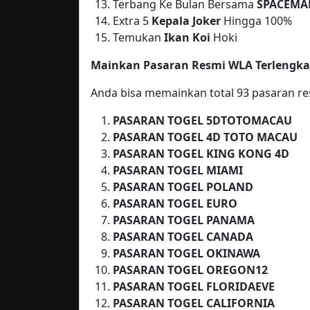
Terbang Ke Bulan Bersama
SPACEMA
Extra 5
Kepala Joker
Hingga 100%
Temukan
Ikan Koi
Hoki
Mainkan Pasaran Resmi WLA Terlengka
Anda bisa memainkan total 93 pasaran r
PASARAN TOGEL 5DTOTOMACAU
PASARAN TOGEL 4D TOTO MACA
PASARAN TOGEL KING KONG 4D
PASARAN TOGEL MIAMI
PASARAN TOGEL POLAND
PASARAN TOGEL EURO
PASARAN TOGEL PANAMA
PASARAN TOGEL CANADA
PASARAN TOGEL OKINAWA
PASARAN TOGEL OREGON12
PASARAN TOGEL FLORIDAEVE
PASARAN TOGEL CALIFORNIA