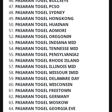
PASARAN TOGEL BULLSEYE
PASARAN TOGEL PCSO
PASARAN TOGEL SYDNEY
PASARAN TOGEL HONGKONG
PASARAN TOGEL HUAINAN
PASARAN TOGEL AOMORI
PASARAN TOGEL OREGON09
PASARAN TOGEL INDIANA MID
PASARAN TOGEL TENNESSE MID
PASARAN TOGEL PENSYLVANIA2
PASARAN TOGEL RHODE ISLAND
PASARAN TOGEL ILLINOIS MID
PASARAN TOGEL MISSOUR IMID
PASARAN TOGEL DELAWARE DAY
PASARAN TOGEL WISCONSIN
PASARAN TOGEL FREETOWN
PASARAN TOGEL GERMANY
PASARAN TOGEL MOSKOW
PASARAN TOGEL GEORGIA EVE