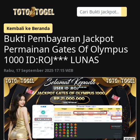
Kembali ke Beranda
Bukti Pembayaran Jackpot
Permainan Gates Of Olympus
1000 ID:ROJ*** LUNAS
Rabu, 17 September 2025 17:15 WIB