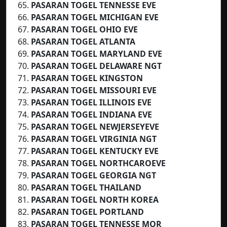
PASARAN TOGEL TENNESSE EVE
PASARAN TOGEL MICHIGAN EVE
PASARAN TOGEL OHIO EVE
PASARAN TOGEL ATLANTA
PASARAN TOGEL MARYLAND EVE
PASARAN TOGEL DELAWARE NGT
PASARAN TOGEL KINGSTON
PASARAN TOGEL MISSOURI EVE
PASARAN TOGEL ILLINOIS EVE
PASARAN TOGEL INDIANA EVE
PASARAN TOGEL NEWJERSEYEVE
PASARAN TOGEL VIRGINIA NGT
PASARAN TOGEL KENTUCKY EVE
PASARAN TOGEL NORTHCAROEVE
PASARAN TOGEL GEORGIA NGT
PASARAN TOGEL THAILAND
PASARAN TOGEL NORTH KOREA
PASARAN TOGEL PORTLAND
PASARAN TOGEL TENNESSE MOR