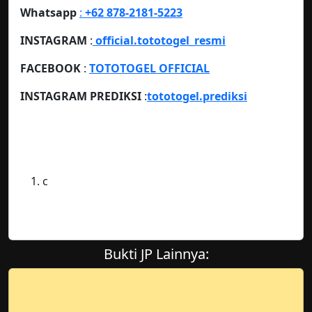
Whatsapp
:
+62 878-2181-5223
INSTAGRAM
:
official.tototogel_resmi
FACEBOOK
:
TOTOTOGEL OFFICIAL
INSTAGRAM PREDIKSI
:
tototogel.prediksi
c
Bukti JP Lainnya: