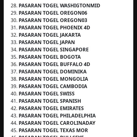
PASARAN TOGEL WASHIGTONMID
PASARAN TOGEL OREGON06
PASARAN TOGEL OREGON03
PASARAN TOGEL PHOENIX 4D
PASARAN TOGEL JAKARTA
PASARAN TOGEL JAPAN
PASARAN TOGEL SINGAPORE
PASARAN TOGEL BOGOTA
PASARAN TOGEL BUFFALO 4D
PASARAN TOGEL DOMINIKA
PASARAN TOGEL MONGOLIA
PASARAN TOGEL CAMBODIA
PASARAN TOGEL SWISS
PASARAN TOGEL SPANISH
PASARAN TOGEL EMIRATES
PASARAN TOGEL PHILADELPHIA
PASARAN TOGEL CAROLINADAY
PASARAN TOGEL TEXAS MOR