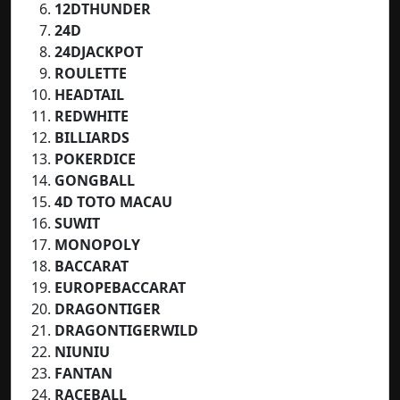
12DTHUNDER
24D
24DJACKPOT
ROULETTE
HEADTAIL
REDWHITE
BILLIARDS
POKERDICE
GONGBALL
4D TOTO MACAU
SUWIT
MONOPOLY
BACCARAT
EUROPEBACCARAT
DRAGONTIGER
DRAGONTIGERWILD
NIUNIU
FANTAN
RACEBALL