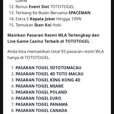
Game
Bonus
Event Slot
TOTOTOGEL
Terbang Ke Bulan Bersama
SPACEMAN
Extra 5
Kepala Joker
Hingga 100%
Temukan
Ikan Koi
Hoki
Mainkan Pasaran Resmi WLA Terlengkap dan
Live Game Casino Terbaik di TOTOTOGEL
Anda bisa memainkan total 93 pasaran resmi WLA
hanya di TOTOTOGEL.
PASARAN TOGEL 5DTOTOMACAU
PASARAN TOGEL 4D TOTO MACAU
PASARAN TOGEL KING KONG 4D
PASARAN TOGEL MIAMI
PASARAN TOGEL POLAND
PASARAN TOGEL EURO
PASARAN TOGEL PANAMA
PASARAN TOGEL CANADA