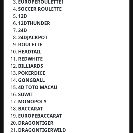
EUROPEROULETTE1
SOCCER ROULETTE
12D
12DTHUNDER
24D
24DJACKPOT
ROULETTE
HEADTAIL
REDWHITE
BILLIARDS
POKERDICE
GONGBALL
4D TOTO MACAU
SUWIT
MONOPOLY
BACCARAT
EUROPEBACCARAT
DRAGONTIGER
DRAGONTIGERWILD