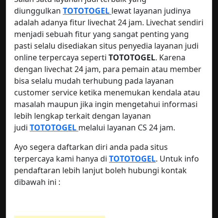
diunggulkan
TOTOTOGEL
lewat layanan judinya
adalah adanya fitur livechat 24 jam. Livechat sendiri
menjadi sebuah fitur yang sangat penting yang
pasti selalu disediakan situs penyedia layanan judi
online terpercaya seperti
TOTOTOGEL
. Karena
dengan livechat 24 jam, para pemain atau member
bisa selalu mudah terhubung pada layanan
customer service ketika menemukan kendala atau
masalah maupun jika ingin mengetahui informasi
lebih lengkap terkait dengan layanan
judi
TOTOTOGEL
melalui layanan CS 24 jam.
Ayo segera daftarkan diri anda pada situs
terpercaya kami hanya di
TOTOTOGEL
. Untuk info
pendaftaran lebih lanjut boleh hubungi kontak
dibawah ini :