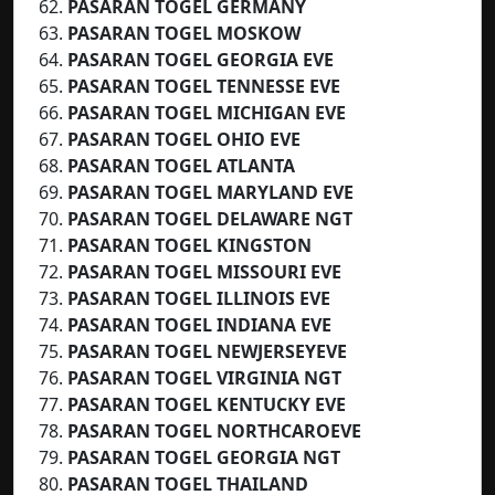
PASARAN TOGEL GERMANY
PASARAN TOGEL MOSKOW
PASARAN TOGEL GEORGIA EVE
PASARAN TOGEL TENNESSE EVE
PASARAN TOGEL MICHIGAN EVE
PASARAN TOGEL OHIO EVE
PASARAN TOGEL ATLANTA
PASARAN TOGEL MARYLAND EVE
PASARAN TOGEL DELAWARE NGT
PASARAN TOGEL KINGSTON
PASARAN TOGEL MISSOURI EVE
PASARAN TOGEL ILLINOIS EVE
PASARAN TOGEL INDIANA EVE
PASARAN TOGEL NEWJERSEYEVE
PASARAN TOGEL VIRGINIA NGT
PASARAN TOGEL KENTUCKY EVE
PASARAN TOGEL NORTHCAROEVE
PASARAN TOGEL GEORGIA NGT
PASARAN TOGEL THAILAND