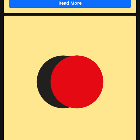
Read More