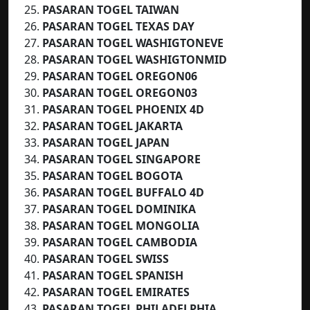
PASARAN TOGEL TAIWAN
PASARAN TOGEL TEXAS DAY
PASARAN TOGEL WASHIGTONEVE
PASARAN TOGEL WASHIGTONMID
PASARAN TOGEL OREGON06
PASARAN TOGEL OREGON03
PASARAN TOGEL PHOENIX 4D
PASARAN TOGEL JAKARTA
PASARAN TOGEL JAPAN
PASARAN TOGEL SINGAPORE
PASARAN TOGEL BOGOTA
PASARAN TOGEL BUFFALO 4D
PASARAN TOGEL DOMINIKA
PASARAN TOGEL MONGOLIA
PASARAN TOGEL CAMBODIA
PASARAN TOGEL SWISS
PASARAN TOGEL SPANISH
PASARAN TOGEL EMIRATES
PASARAN TOGEL PHILADELPHIA