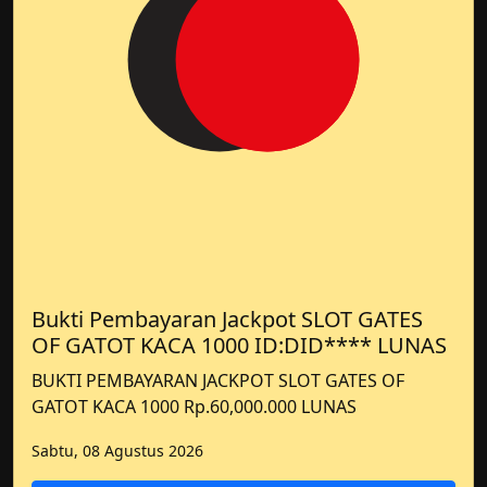
Bukti Pembayaran Jackpot SLOT GATES
OF GATOT KACA 1000 ID:DID**** LUNAS
BUKTI PEMBAYARAN JACKPOT SLOT GATES OF
GATOT KACA 1000 Rp.60,000.000 LUNAS
Sabtu, 08 Agustus 2026