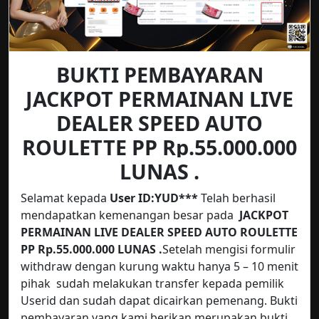
BUKTI PEMBAYARAN
JACKPOT PERMAINAN LIVE
DEALER SPEED AUTO
ROULETTE PP Rp.55.000.000
LUNAS .
Selamat kepada
User ID:YUD***
Telah berhasil
mendapatkan kemenangan besar pada
JACKPOT
PERMAINAN
LIVE DEALER SPEED AUTO ROULETTE
PP Rp.55.000.000 LUNAS
.
Setelah mengisi formulir
withdraw dengan kurung waktu hanya 5 – 10 menit
pihak
sudah melakukan transfer kepada pemilik
Userid dan sudah dapat dicairkan pemenang. Bukti
pembayaran yang kami berikan merupakan bukti