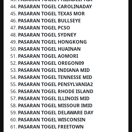
PASARAN TOGEL CAROLINADAY
PASARAN TOGEL TEXAS MOR
PASARAN TOGEL BULLSEYE
PASARAN TOGEL PCSO
PASARAN TOGEL SYDNEY
PASARAN TOGEL HONGKONG
PASARAN TOGEL HUAINAN
PASARAN TOGEL AOMORI
PASARAN TOGEL OREGON09
PASARAN TOGEL INDIANA MID
PASARAN TOGEL TENNESSE MID
PASARAN TOGEL PENSYLVANIA2
PASARAN TOGEL RHODE ISLAND
PASARAN TOGEL ILLINOIS MID
PASARAN TOGEL MISSOUR IMID
PASARAN TOGEL DELAWARE DAY
PASARAN TOGEL WISCONSIN
PASARAN TOGEL FREETOWN