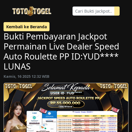
Kembali ke Beranda
Bukti Pembayaran Jackpot
Permainan Live Dealer Speed
Auto Roulette PP ID:YUD****
LUNAS
Kamis, 16 2025 12:32 WIB