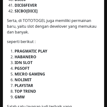
DICE6FEVER
SICBO[DICE]
Serta, di TOTOTOGEL juga memiliki permainan
baru, yaitu slot dengan develover yang memukau
dan banyak.
seperti berikut :
PRAGMATIC PLAY
HABANERO
IDN SLOT
PGSOFT
MICRO GAMING
NOLIMIT
PLAYSTAR
TOP TREND
GMW
Salah satu layanan judi terbaik yang