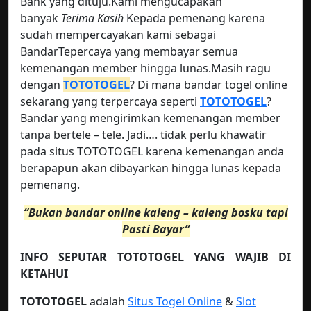
Bank yang dituju.Kami mengucapakan
banyak
Terima Kasih
Kepada pemenang karena
sudah mempercayakan kami sebagai
BandarTepercaya yang membayar semua
kemenangan member hingga lunas.Masih ragu
dengan
TOTOTOGEL
? Di mana bandar togel online
sekarang yang terpercaya seperti
TOTOTOGEL
?
Bandar yang mengirimkan kemenangan member
tanpa bertele – tele. Jadi…. tidak perlu khawatir
pada situs TOTOTOGEL karena kemenangan anda
berapapun akan dibayarkan hingga lunas kepada
pemenang.
“Bukan bandar online kaleng – kaleng bosku tapi
Pasti Bayar”
INFO SEPUTAR TOTOTOGEL YANG WAJIB DI
KETAHUI
TOTOTOGEL
adalah
Situs Togel Online
&
Slot