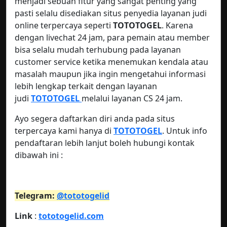
menjadi sebuah fitur yang sangat penting yang
pasti selalu disediakan situs penyedia layanan judi
online terpercaya seperti
TOTOTOGEL
. Karena
dengan livechat 24 jam, para pemain atau member
bisa selalu mudah terhubung pada layanan
customer service ketika menemukan kendala atau
masalah maupun jika ingin mengetahui informasi
lebih lengkap terkait dengan layanan
judi
TOTOTOGEL
melalui layanan CS 24 jam.
Ayo segera daftarkan diri anda pada situs
terpercaya kami hanya di
TOTOTOGEL
. Untuk info
pendaftaran lebih lanjut boleh hubungi kontak
dibawah ini :
Telegram:
@tototogelid
Link
:
tototogelid.com