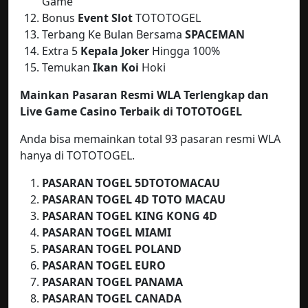
Game
Bonus
Event Slot
TOTOTOGEL
Terbang Ke Bulan Bersama
SPACEMAN
Extra 5
Kepala Joker
Hingga 100%
Temukan
Ikan Koi
Hoki
Mainkan Pasaran Resmi WLA Terlengkap dan
Live Game Casino Terbaik di TOTOTOGEL
Anda bisa memainkan total 93 pasaran resmi WLA
hanya di TOTOTOGEL.
PASARAN TOGEL 5DTOTOMACAU
PASARAN TOGEL 4D TOTO MACAU
PASARAN TOGEL KING KONG 4D
PASARAN TOGEL MIAMI
PASARAN TOGEL POLAND
PASARAN TOGEL EURO
PASARAN TOGEL PANAMA
PASARAN TOGEL CANADA