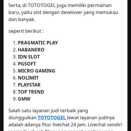
Serta, di TOTOTOGEL juga memiliki permainan
baru, yaitu slot dengan develover yang memukau
dan banyak.
seperti berikut :
PRAGMATIC PLAY
HABANERO
IDN SLOT
PGSOFT
MICRO GAMING
NOLIMIT
PLAYSTAR
TOP TREND
GMW
Salah satu layanan judi terbaik yang
diunggulkan
TOTOTOGEL
lewat layanan judinya
adalah adanya fitur livechat 24 jam. Livechat sendiri