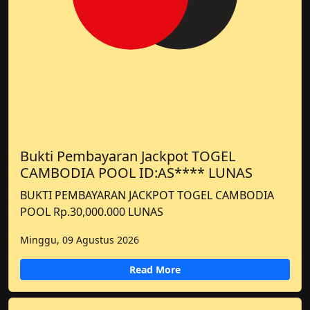
Bukti Pembayaran Jackpot TOGEL
CAMBODIA POOL ID:AS**** LUNAS
BUKTI PEMBAYARAN JACKPOT TOGEL CAMBODIA
POOL Rp.30,000.000 LUNAS
Minggu, 09 Agustus 2026
Read More