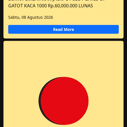
GATOT KACA 1000 Rp.60,000.000 LUNAS
Sabtu, 08 Agustus 2026
Read More