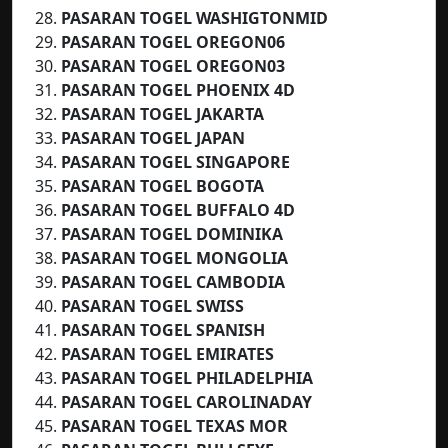
PASARAN TOGEL WASHIGTONMID
PASARAN TOGEL OREGON06
PASARAN TOGEL OREGON03
PASARAN TOGEL PHOENIX 4D
PASARAN TOGEL JAKARTA
PASARAN TOGEL JAPAN
PASARAN TOGEL SINGAPORE
PASARAN TOGEL BOGOTA
PASARAN TOGEL BUFFALO 4D
PASARAN TOGEL DOMINIKA
PASARAN TOGEL MONGOLIA
PASARAN TOGEL CAMBODIA
PASARAN TOGEL SWISS
PASARAN TOGEL SPANISH
PASARAN TOGEL EMIRATES
PASARAN TOGEL PHILADELPHIA
PASARAN TOGEL CAROLINADAY
PASARAN TOGEL TEXAS MOR