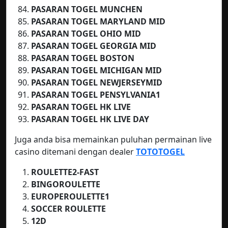
PASARAN TOGEL MUNCHEN
PASARAN TOGEL MARYLAND MID
PASARAN TOGEL OHIO MID
PASARAN TOGEL GEORGIA MID
PASARAN TOGEL BOSTON
PASARAN TOGEL MICHIGAN MID
PASARAN TOGEL NEWJERSEYMID
PASARAN TOGEL PENSYLVANIA1
PASARAN TOGEL HK LIVE
PASARAN TOGEL HK LIVE DAY
Juga anda bisa memainkan puluhan permainan live
casino ditemani dengan dealer
TOTOTOGEL
ROULETTE2-FAST
BINGOROULETTE
EUROPEROULETTE1
SOCCER ROULETTE
12D