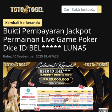
Kembali ke Beranda
Bukti Pembayaran Jackpot
Permainan Live Game Poker
Dice ID:BEL***** LUNAS
Rabu, 10 September 2025 18:48 WIB