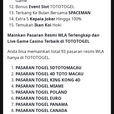
Game
Bonus
Event Slot
TOTOTOGEL
Terbang Ke Bulan Bersama
SPACEMAN
Extra 5
Kepala Joker
Hingga 100%
Temukan
Ikan Koi
Hoki
Mainkan Pasaran Resmi WLA Terlengkap dan
Live Game Casino Terbaik di TOTOTOGEL
Anda bisa memainkan total 93 pasaran resmi WLA
hanya di TOTOTOGEL.
PASARAN TOGEL 5DTOTOMACAU
PASARAN TOGEL 4D TOTO MACAU
PASARAN TOGEL KING KONG 4D
PASARAN TOGEL MIAMI
PASARAN TOGEL POLAND
PASARAN TOGEL EURO
PASARAN TOGEL PANAMA
PASARAN TOGEL CANADA