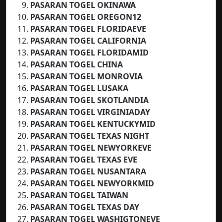
PASARAN TOGEL OKINAWA
PASARAN TOGEL OREGON12
PASARAN TOGEL FLORIDAEVE
PASARAN TOGEL CALIFORNIA
PASARAN TOGEL FLORIDAMID
PASARAN TOGEL CHINA
PASARAN TOGEL MONROVIA
PASARAN TOGEL LUSAKA
PASARAN TOGEL SKOTLANDIA
PASARAN TOGEL VIRGINIADAY
PASARAN TOGEL KENTUCKYMID
PASARAN TOGEL TEXAS NIGHT
PASARAN TOGEL NEWYORKEVE
PASARAN TOGEL TEXAS EVE
PASARAN TOGEL NUSANTARA
PASARAN TOGEL NEWYORKMID
PASARAN TOGEL TAIWAN
PASARAN TOGEL TEXAS DAY
PASARAN TOGEL WASHIGTONEVE