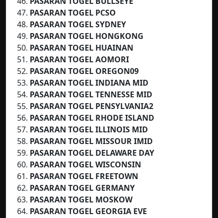
PASARAN TOGEL BULLSEYE
PASARAN TOGEL PCSO
PASARAN TOGEL SYDNEY
PASARAN TOGEL HONGKONG
PASARAN TOGEL HUAINAN
PASARAN TOGEL AOMORI
PASARAN TOGEL OREGON09
PASARAN TOGEL INDIANA MID
PASARAN TOGEL TENNESSE MID
PASARAN TOGEL PENSYLVANIA2
PASARAN TOGEL RHODE ISLAND
PASARAN TOGEL ILLINOIS MID
PASARAN TOGEL MISSOUR IMID
PASARAN TOGEL DELAWARE DAY
PASARAN TOGEL WISCONSIN
PASARAN TOGEL FREETOWN
PASARAN TOGEL GERMANY
PASARAN TOGEL MOSKOW
PASARAN TOGEL GEORGIA EVE