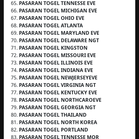
PASARAN TOGEL TENNESSE EVE
PASARAN TOGEL MICHIGAN EVE
PASARAN TOGEL OHIO EVE
PASARAN TOGEL ATLANTA
PASARAN TOGEL MARYLAND EVE
PASARAN TOGEL DELAWARE NGT
PASARAN TOGEL KINGSTON
PASARAN TOGEL MISSOURI EVE
PASARAN TOGEL ILLINOIS EVE
PASARAN TOGEL INDIANA EVE
PASARAN TOGEL NEWJERSEYEVE
PASARAN TOGEL VIRGINIA NGT
PASARAN TOGEL KENTUCKY EVE
PASARAN TOGEL NORTHCAROEVE
PASARAN TOGEL GEORGIA NGT
PASARAN TOGEL THAILAND
PASARAN TOGEL NORTH KOREA
PASARAN TOGEL PORTLAND
PASARAN TOGEL TENNESSE MOR