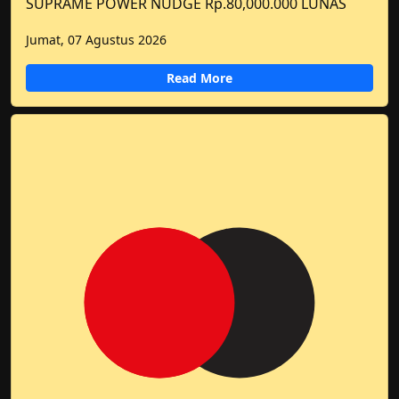
SUPRAME POWER NUDGE Rp.80,000.000 LUNAS
Jumat, 07 Agustus 2026
Read More