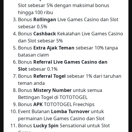
Slot sebesar 5% dengan maksimal bonus
hingga 100 ribu
Bonus
Rollingan
Live Games Casino dan Slot
sebesar 0.5%
Bonus
Cashback
Kekalahan Live Games Casino
dan Slot sebesar 5%
Bonus
Extra Ajak Teman
sebesar 10% tanpa
batasan claim
Bonus
Referral Live Games Casino dan
Slot
sebesar 0.1%
Bonus
Referral Togel
sebesar 1% dari taruhan
teman anda
Bonus
Mistery Number
untuk semua
Bettingan Togel di TOTOTOGEL
Bonus
APK
TOTOTOGEL Freechips
Event Bulanan
Lomba Turnover
untuk
permainan Live Games Casino dan Slot
Bonus
Lucky Spin
Sensational untuk Slot