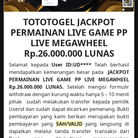
TOTOTOGEL JACKPOT
PERMAINAN LIVE GAME PP
LIVE MEGAWHEEL
Rp.26.000.000 LUNAS
Selamat kepada
User ID:UD****
Telah berhasil
mendapatkan kemenangan besar pada
JACKPOT
PERMAINAN LIVE GAME PP LIVE MEGAWHEEL
Rp.26.000.000 LUNAS.
Setelah mengisi formulir
withdraw dengan kurung waktu hanya 5 – 10 menit
pihak
sudah melakukan transfer kepada pemilik
Userid dan sudah dapat dicairkan pemenang. Bukti
pembayaran yang kami berikan merupakan bukti
pembayaran yang
SAH/VALID
yang langsung di
dapatkan melalui tanda transfer transaksi dari