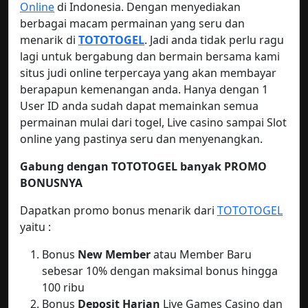
Online
di Indonesia. Dengan menyediakan
berbagai macam permainan yang seru dan
menarik di
TOTOTOGEL
. Jadi anda tidak perlu ragu
lagi untuk bergabung dan bermain bersama kami
situs judi online terpercaya yang akan membayar
berapapun kemenangan anda. Hanya dengan 1
User ID anda sudah dapat memainkan semua
permainan mulai dari togel, Live casino sampai Slot
online yang pastinya seru dan menyenangkan.
Gabung dengan
TOTOTOGEL banyak PROMO
BONUSNYA
Dapatkan promo bonus menarik dari
TOTOTOGEL
yaitu :
Bonus
New Member
atau Member Baru
sebesar 10% dengan maksimal bonus hingga
100 ribu
Bonus
Deposit Harian
Live Games Casino dan