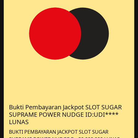
Bukti Pembayaran Jackpot SLOT SUGAR
SUPRAME POWER NUDGE ID:UDI****
LUNAS
BUKTI PEMBAYARAN JACKPOT SLOT SUGAR