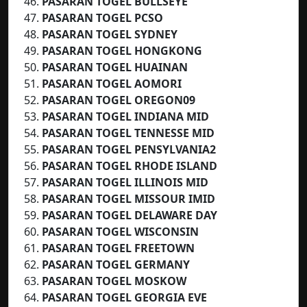
PASARAN TOGEL BULLSEYE
PASARAN TOGEL PCSO
PASARAN TOGEL SYDNEY
PASARAN TOGEL HONGKONG
PASARAN TOGEL HUAINAN
PASARAN TOGEL AOMORI
PASARAN TOGEL OREGON09
PASARAN TOGEL INDIANA MID
PASARAN TOGEL TENNESSE MID
PASARAN TOGEL PENSYLVANIA2
PASARAN TOGEL RHODE ISLAND
PASARAN TOGEL ILLINOIS MID
PASARAN TOGEL MISSOUR IMID
PASARAN TOGEL DELAWARE DAY
PASARAN TOGEL WISCONSIN
PASARAN TOGEL FREETOWN
PASARAN TOGEL GERMANY
PASARAN TOGEL MOSKOW
PASARAN TOGEL GEORGIA EVE