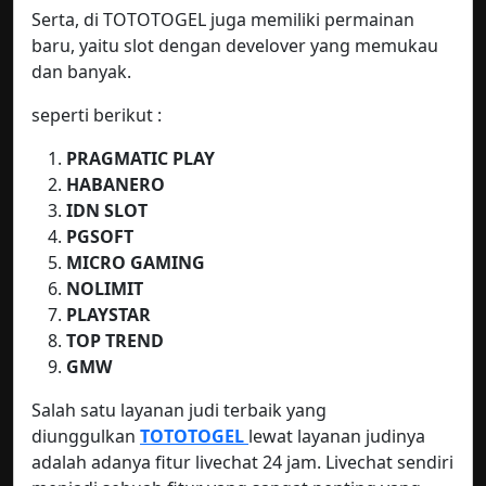
Serta, di TOTOTOGEL juga memiliki permainan
baru, yaitu slot dengan develover yang memukau
dan banyak.
seperti berikut :
PRAGMATIC PLAY
HABANERO
IDN SLOT
PGSOFT
MICRO GAMING
NOLIMIT
PLAYSTAR
TOP TREND
GMW
Salah satu layanan judi terbaik yang
diunggulkan
TOTOTOGEL
lewat layanan judinya
adalah adanya fitur livechat 24 jam. Livechat sendiri