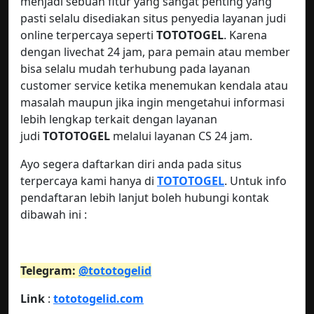
menjadi sebuah fitur yang sangat penting yang
pasti selalu disediakan situs penyedia layanan judi
online terpercaya seperti
TOTOTOGEL
. Karena
dengan livechat 24 jam, para pemain atau member
bisa selalu mudah terhubung pada layanan
customer service ketika menemukan kendala atau
masalah maupun jika ingin mengetahui informasi
lebih lengkap terkait dengan layanan
judi
TOTOTOGEL
melalui layanan CS 24 jam.
Ayo segera daftarkan diri anda pada situs
terpercaya kami hanya di
TOTOTOGEL
. Untuk info
pendaftaran lebih lanjut boleh hubungi kontak
dibawah ini :
Telegram:
@tototogelid
Link
:
tototogelid.com