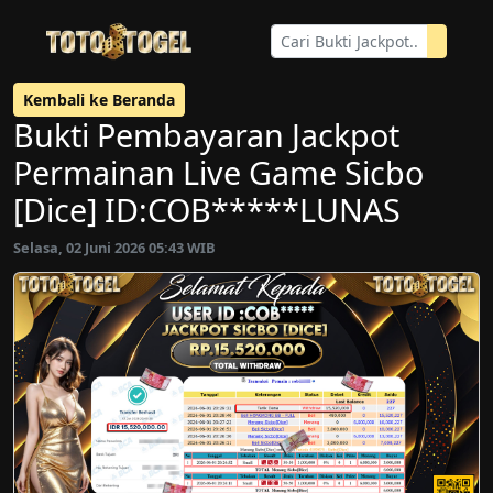
Kembali ke Beranda
Bukti Pembayaran Jackpot
Permainan Live Game Sicbo
[Dice] ID:COB*****LUNAS
Selasa, 02 Juni 2026 05:43 WIB