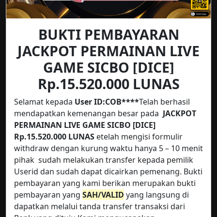
BUKTI PEMBAYARAN
JACKPOT PERMAINAN LIVE
GAME SICBO [DICE]
Rp.15.520.000 LUNAS
Selamat kepada
User ID:COB****
Telah berhasil
mendapatkan kemenangan besar pada
JACKPOT
PERMAINAN LIVE GAME SICBO [DICE]
Rp.15.520.000 LUNAS
etelah mengisi formulir
withdraw dengan kurung waktu hanya 5 – 10 menit
pihak
sudah melakukan transfer kepada pemilik
Userid dan sudah dapat dicairkan pemenang. Bukti
pembayaran yang kami berikan merupakan bukti
pembayaran yang
SAH/VALID
yang langsung di
dapatkan melalui tanda transfer transaksi dari