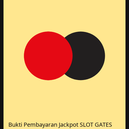
Bukti Pembayaran Jackpot SLOT GATES