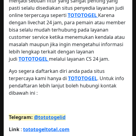
menjadi sebuah fitur yang sangat penting yang
pasti selalu disediakan situs penyedia layanan judi
online terpercaya seperti
TOTOTOGEL
Karena
dengan livechat 24 jam, para pemain atau member
bisa selalu mudah terhubung pada layanan
customer service ketika menemukan kendala atau
masalah maupun jika ingin mengetahui informasi
lebih lengkap terkait dengan layanan
judi
TOTOTOGEL
melalui layanan CS 24 jam.
Ayo segera daftarkan diri anda pada situs
terpercaya kami hanya di
TOTOTOGEL
. Untuk info
pendaftaran lebih lanjut boleh hubungi kontak
dibawah ini :
Telegram:
@tototogelid
Link
:
tototogeltotal.com