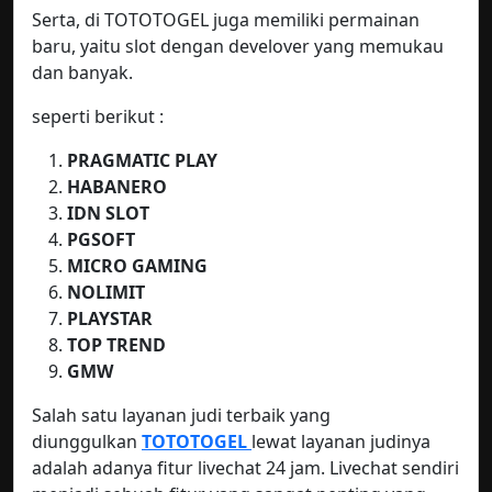
Serta, di TOTOTOGEL juga memiliki permainan
baru, yaitu slot dengan develover yang memukau
dan banyak.
seperti berikut :
PRAGMATIC PLAY
HABANERO
IDN SLOT
PGSOFT
MICRO GAMING
NOLIMIT
PLAYSTAR
TOP TREND
GMW
Salah satu layanan judi terbaik yang
diunggulkan
TOTOTOGEL
lewat layanan judinya
adalah adanya fitur livechat 24 jam. Livechat sendiri