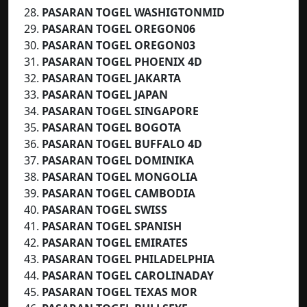
PASARAN TOGEL WASHIGTONMID
PASARAN TOGEL OREGON06
PASARAN TOGEL OREGON03
PASARAN TOGEL PHOENIX 4D
PASARAN TOGEL JAKARTA
PASARAN TOGEL JAPAN
PASARAN TOGEL SINGAPORE
PASARAN TOGEL BOGOTA
PASARAN TOGEL BUFFALO 4D
PASARAN TOGEL DOMINIKA
PASARAN TOGEL MONGOLIA
PASARAN TOGEL CAMBODIA
PASARAN TOGEL SWISS
PASARAN TOGEL SPANISH
PASARAN TOGEL EMIRATES
PASARAN TOGEL PHILADELPHIA
PASARAN TOGEL CAROLINADAY
PASARAN TOGEL TEXAS MOR