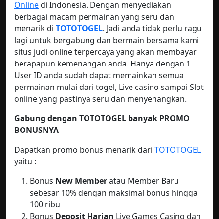
Online
di Indonesia. Dengan menyediakan
berbagai macam permainan yang seru dan
menarik di
TOTOTOGEL
. Jadi anda tidak perlu ragu
lagi untuk bergabung dan bermain bersama kami
situs judi online terpercaya yang akan membayar
berapapun kemenangan anda. Hanya dengan 1
User ID anda sudah dapat memainkan semua
permainan mulai dari togel, Live casino sampai Slot
online yang pastinya seru dan menyenangkan.
Gabung dengan
TOTOTOGEL banyak PROMO
BONUSNYA
Dapatkan promo bonus menarik dari
TOTOTOGEL
yaitu :
Bonus
New Member
atau Member Baru
sebesar 10% dengan maksimal bonus hingga
100 ribu
Bonus
Deposit Harian
Live Games Casino dan