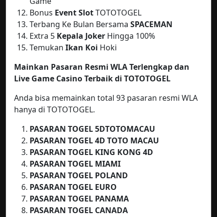
Game
Bonus
Event Slot
TOTOTOGEL
Terbang Ke Bulan Bersama
SPACEMAN
Extra 5
Kepala Joker
Hingga 100%
Temukan
Ikan Koi
Hoki
Mainkan Pasaran Resmi WLA Terlengkap dan
Live Game Casino Terbaik di TOTOTOGEL
Anda bisa memainkan total 93 pasaran resmi WLA
hanya di TOTOTOGEL.
PASARAN TOGEL 5DTOTOMACAU
PASARAN TOGEL 4D TOTO MACAU
PASARAN TOGEL KING KONG 4D
PASARAN TOGEL MIAMI
PASARAN TOGEL POLAND
PASARAN TOGEL EURO
PASARAN TOGEL PANAMA
PASARAN TOGEL CANADA