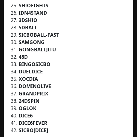
SHIOFIGHTS
IDN4STAND
3DSHIO
5DBALL
SICBOBALL-FAST
SAMGONG
GONGBALLJITU
48D
BINGOSICBO
DUELDICE
XOCDIA
DOMINOLIVE
GRANDPRIX
24DSPIN
OGLOK
DICE6
DICE6FEVER
SICBO[DICE]