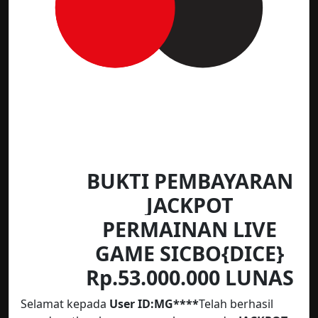
BUKTI PEMBAYARAN
JACKPOT
PERMAINAN LIVE
GAME SICBO{DICE}
Rp.53.000.000 LUNAS
Selamat kepada
User ID:MG****
Telah berhasil