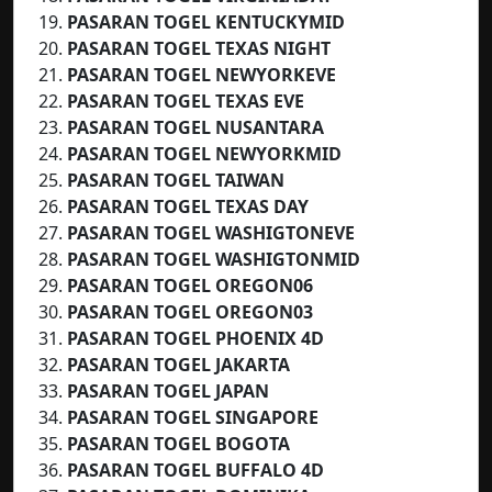
PASARAN TOGEL KENTUCKYMID
PASARAN TOGEL TEXAS NIGHT
PASARAN TOGEL NEWYORKEVE
PASARAN TOGEL TEXAS EVE
PASARAN TOGEL NUSANTARA
PASARAN TOGEL NEWYORKMID
PASARAN TOGEL TAIWAN
PASARAN TOGEL TEXAS DAY
PASARAN TOGEL WASHIGTONEVE
PASARAN TOGEL WASHIGTONMID
PASARAN TOGEL OREGON06
PASARAN TOGEL OREGON03
PASARAN TOGEL PHOENIX 4D
PASARAN TOGEL JAKARTA
PASARAN TOGEL JAPAN
PASARAN TOGEL SINGAPORE
PASARAN TOGEL BOGOTA
PASARAN TOGEL BUFFALO 4D