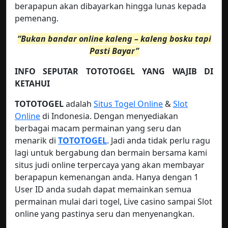
berapapun akan dibayarkan hingga lunas kepada
pemenang.
“Bukan bandar online kaleng – kaleng bosku tapi
Pasti Bayar”
INFO SEPUTAR TOTOTOGEL YANG WAJIB DI
KETAHUI
TOTOTOGEL
adalah
Situs Togel Online
&
Slot
Online
di Indonesia. Dengan menyediakan
berbagai macam permainan yang seru dan
menarik di
TOTOTOGEL
. Jadi anda tidak perlu ragu
lagi untuk bergabung dan bermain bersama kami
situs judi online terpercaya yang akan membayar
berapapun kemenangan anda. Hanya dengan 1
User ID anda sudah dapat memainkan semua
permainan mulai dari togel, Live casino sampai Slot
online yang pastinya seru dan menyenangkan.