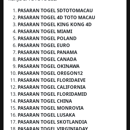
PASARAN TOGEL 5DTOTOMACAU
PASARAN TOGEL 4D TOTO MACAU
PASARAN TOGEL KING KONG 4D
PASARAN TOGEL MIAMI
PASARAN TOGEL POLAND
PASARAN TOGEL EURO
PASARAN TOGEL PANAMA
PASARAN TOGEL CANADA
PASARAN TOGEL OKINAWA
PASARAN TOGEL OREGON12
PASARAN TOGEL FLORIDAEVE
PASARAN TOGEL CALIFORNIA
PASARAN TOGEL FLORIDAMID
PASARAN TOGEL CHINA
PASARAN TOGEL MONROVIA
PASARAN TOGEL LUSAKA
PASARAN TOGEL SKOTLANDIA
PASARAN TOGEL VIRGINIADAY