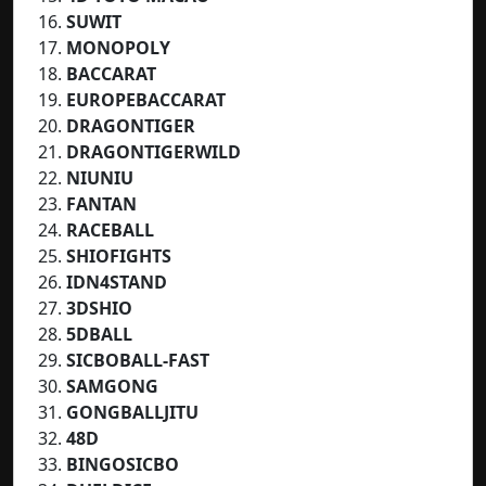
SUWIT
MONOPOLY
BACCARAT
EUROPEBACCARAT
DRAGONTIGER
DRAGONTIGERWILD
NIUNIU
FANTAN
RACEBALL
SHIOFIGHTS
IDN4STAND
3DSHIO
5DBALL
SICBOBALL-FAST
SAMGONG
GONGBALLJITU
48D
BINGOSICBO