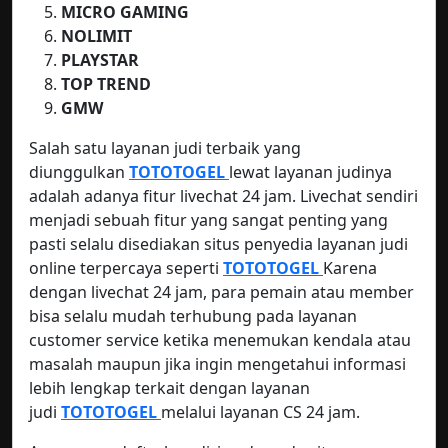
MICRO GAMING
NOLIMIT
PLAYSTAR
TOP TREND
GMW
Salah satu layanan judi terbaik yang
diunggulkan
TOTOTOGEL
lewat layanan judinya
adalah adanya fitur livechat 24 jam. Livechat sendiri
menjadi sebuah fitur yang sangat penting yang
pasti selalu disediakan situs penyedia layanan judi
online terpercaya seperti
TOTOTOGEL
Karena
dengan livechat 24 jam, para pemain atau member
bisa selalu mudah terhubung pada layanan
customer service ketika menemukan kendala atau
masalah maupun jika ingin mengetahui informasi
lebih lengkap terkait dengan layanan
judi
TOTOTOGEL
melalui layanan CS 24 jam.