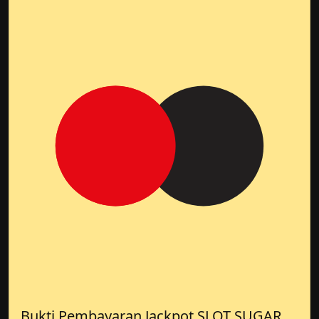
Bukti Pembayaran Jackpot SLOT SUGAR