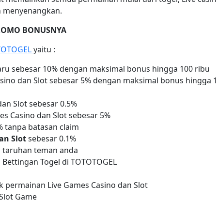
an menyenangkan.
PROMO BONUSNYA
TOTOGEL
yaitu :
ru sebesar 10% dengan maksimal bonus hingga 100 ribu
sino dan Slot sebesar 5% dengan maksimal bonus hingga 
dan Slot sebesar 0.5%
s Casino dan Slot sebesar 5%
 tanpa batasan claim
an Slot
sebesar 0.1%
i taruhan teman anda
 Bettingan Togel di TOTOTOGEL
 permainan Live Games Casino dan Slot
 Slot Game