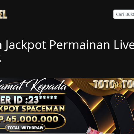
n Jackpot Permainan Li
S