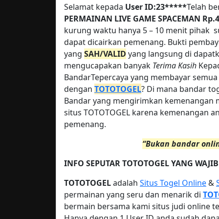
Selamat kepada
User ID:23*****
Telah b
PERMAINAN LIVE GAME SPACEMAN Rp.4
kurung waktu hanya 5 – 10 menit pihak
s
dapat dicairkan pemenang. Bukti pemba
yang
SAH/VALID
yang langsung di dapatka
mengucapakan banyak
Terima Kasih
Kepa
BandarTepercaya yang membayar semua
dengan
TOTOTOGEL
? Di mana bandar tog
Bandar yang mengirimkan kemenangan memb
situs TOTOTOGEL karena kemenangan and
pemenang.
“Bukan bandar onlin
INFO SEPUTAR TOTOTOGEL YANG WAJIB
TOTOTOGEL
adalah
Situs Togel Online
&
permainan yang seru dan menarik di
TOT
bermain bersama kami situs judi online
Hanya dengan 1 User ID anda sudah dapa