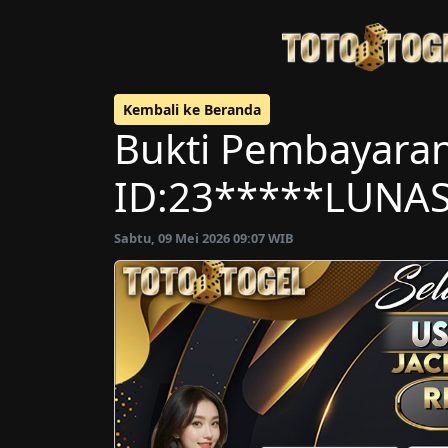
Kembali ke Beranda
Bukti Pembayara
ID:23*****LUNA
Sabtu, 09 Mei 2026 09:07 WIB