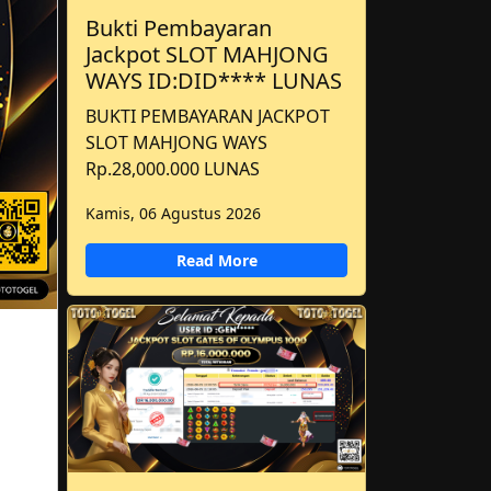
Bukti Pembayaran
Jackpot SLOT MAHJONG
WAYS ID:DID**** LUNAS
BUKTI PEMBAYARAN JACKPOT
SLOT MAHJONG WAYS
Rp.28,000.000 LUNAS
Kamis, 06 Agustus 2026
Read More