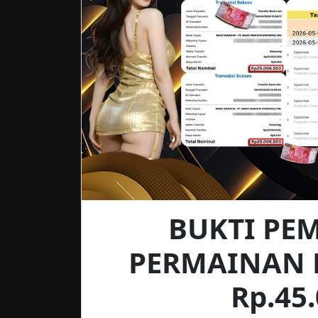
BUKTI PE
PERMAINAN 
Rp.45