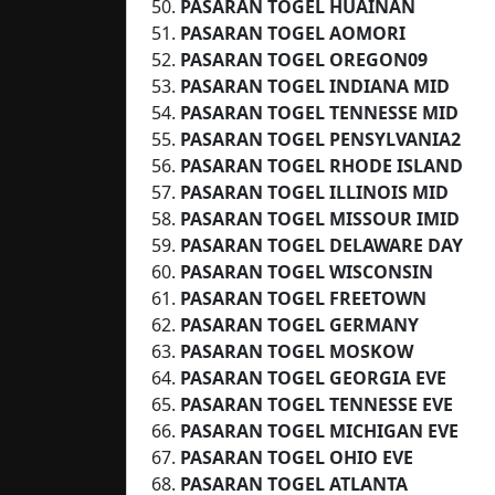
PASARAN TOGEL HUAINAN
PASARAN TOGEL AOMORI
PASARAN TOGEL OREGON09
PASARAN TOGEL INDIANA MID
PASARAN TOGEL TENNESSE MID
PASARAN TOGEL PENSYLVANIA2
PASARAN TOGEL RHODE ISLAND
PASARAN TOGEL ILLINOIS MID
PASARAN TOGEL MISSOUR IMID
PASARAN TOGEL DELAWARE DAY
PASARAN TOGEL WISCONSIN
PASARAN TOGEL FREETOWN
PASARAN TOGEL GERMANY
PASARAN TOGEL MOSKOW
PASARAN TOGEL GEORGIA EVE
PASARAN TOGEL TENNESSE EVE
PASARAN TOGEL MICHIGAN EVE
PASARAN TOGEL OHIO EVE
PASARAN TOGEL ATLANTA