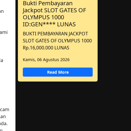
Bukti Pembayaran
Jackpot SLOT GATES OF
an
OLYMPUS 1000
ID:GEN**** LUNAS
Kami
BUKTI PEMBAYARAN JACKPOT
SLOT GATES OF OLYMPUS 1000
Rp.16,000.000 LUNAS
Kamis, 06 Agustus 2026
da
Read More
acam
dan
nda.
no