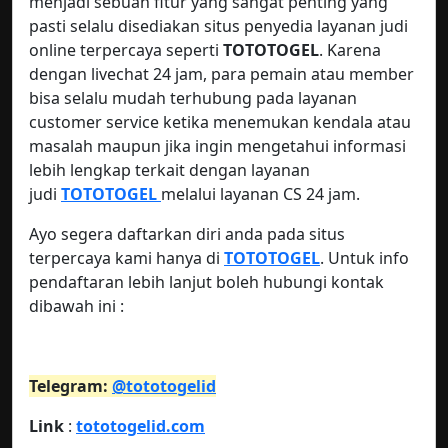
menjadi sebuah fitur yang sangat penting yang
pasti selalu disediakan situs penyedia layanan judi
online terpercaya seperti
TOTOTOGEL
. Karena
dengan livechat 24 jam, para pemain atau member
bisa selalu mudah terhubung pada layanan
customer service ketika menemukan kendala atau
masalah maupun jika ingin mengetahui informasi
lebih lengkap terkait dengan layanan
judi
TOTOTOGEL
melalui layanan CS 24 jam.
Ayo segera daftarkan diri anda pada situs
terpercaya kami hanya di
TOTOTOGEL
. Untuk info
pendaftaran lebih lanjut boleh hubungi kontak
dibawah ini :
Telegram:
@tototogelid
Link
:
tototogelid.com