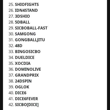
SHIOFIGHTS
IDN4STAND
3DSHIO
5DBALL
SICBOBALL-FAST
SAMGONG
GONGBALLJITU
48D
BINGOSICBO
DUELDICE
XOCDIA
DOMINOLIVE
GRANDPRIX
24DSPIN
OGLOK
DICE6
DICE6FEVER
SICBO[DICE]