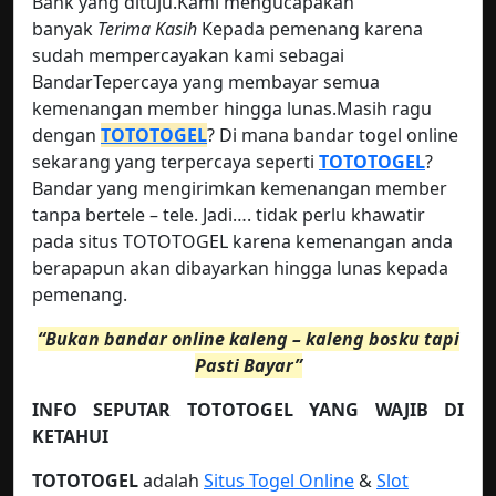
Bank yang dituju.Kami mengucapakan
banyak
Terima Kasih
Kepada pemenang karena
sudah mempercayakan kami sebagai
BandarTepercaya yang membayar semua
kemenangan member hingga lunas.Masih ragu
dengan
TOTOTOGEL
? Di mana bandar togel online
sekarang yang terpercaya seperti
TOTOTOGEL
?
Bandar yang mengirimkan kemenangan member
tanpa bertele – tele. Jadi…. tidak perlu khawatir
pada situs TOTOTOGEL karena kemenangan anda
berapapun akan dibayarkan hingga lunas kepada
pemenang.
“Bukan bandar online kaleng – kaleng bosku tapi
Pasti Bayar”
INFO SEPUTAR TOTOTOGEL YANG WAJIB DI
KETAHUI
TOTOTOGEL
adalah
Situs Togel Online
&
Slot