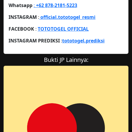
Whatsapp
:
+62 878-2181-5223
INSTAGRAM
:
official.tototogel_resmi
FACEBOOK
:
TOTOTOGEL OFFICIAL
INSTAGRAM PREDIKSI
:
tototogel.prediksi
Bukti JP Lainnya: