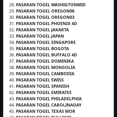
PASARAN TOGEL WASHIGTONMID
PASARAN TOGEL OREGON06
PASARAN TOGEL OREGON03
PASARAN TOGEL PHOENIX 4D
PASARAN TOGEL JAKARTA
PASARAN TOGEL JAPAN
PASARAN TOGEL SINGAPORE
PASARAN TOGEL BOGOTA
PASARAN TOGEL BUFFALO 4D
PASARAN TOGEL DOMINIKA
PASARAN TOGEL MONGOLIA
PASARAN TOGEL CAMBODIA
PASARAN TOGEL SWISS
PASARAN TOGEL SPANISH
PASARAN TOGEL EMIRATES
PASARAN TOGEL PHILADELPHIA
PASARAN TOGEL CAROLINADAY
PASARAN TOGEL TEXAS MOR