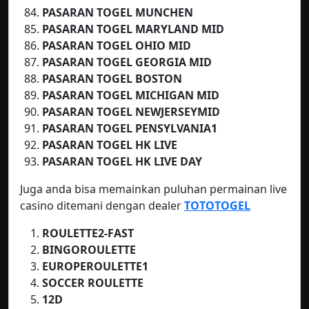
PASARAN TOGEL MUNCHEN
PASARAN TOGEL MARYLAND MID
PASARAN TOGEL OHIO MID
PASARAN TOGEL GEORGIA MID
PASARAN TOGEL BOSTON
PASARAN TOGEL MICHIGAN MID
PASARAN TOGEL NEWJERSEYMID
PASARAN TOGEL PENSYLVANIA1
PASARAN TOGEL HK LIVE
PASARAN TOGEL HK LIVE DAY
Juga anda bisa memainkan puluhan permainan live
casino ditemani dengan dealer
TOTOTOGEL
ROULETTE2-FAST
BINGOROULETTE
EUROPEROULETTE1
SOCCER ROULETTE
12D