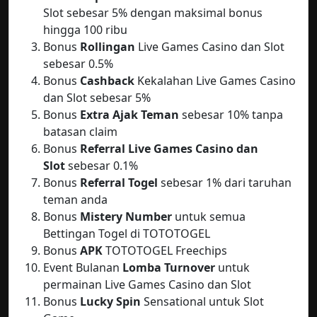
Slot sebesar 5% dengan maksimal bonus
hingga 100 ribu
Bonus
Rollingan
Live Games Casino dan Slot
sebesar 0.5%
Bonus
Cashback
Kekalahan Live Games Casino
dan Slot sebesar 5%
Bonus
Extra Ajak Teman
sebesar 10% tanpa
batasan claim
Bonus
Referral Live Games Casino dan
Slot
sebesar 0.1%
Bonus
Referral Togel
sebesar 1% dari taruhan
teman anda
Bonus
Mistery Number
untuk semua
Bettingan Togel di TOTOTOGEL
Bonus
APK
TOTOTOGEL Freechips
Event Bulanan
Lomba Turnover
untuk
permainan Live Games Casino dan Slot
Bonus
Lucky Spin
Sensational untuk Slot