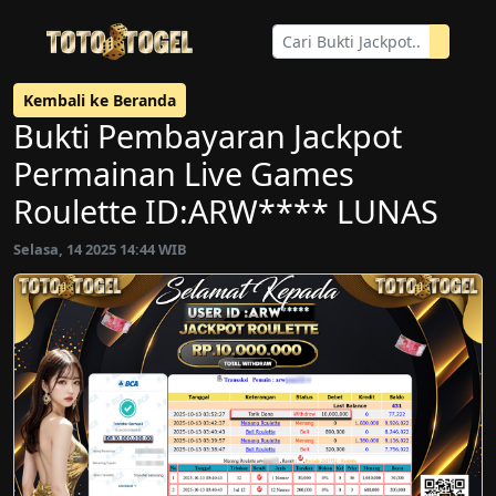
Kembali ke Beranda
Bukti Pembayaran Jackpot
Permainan Live Games
Roulette ID:ARW**** LUNAS
Selasa, 14 2025 14:44 WIB