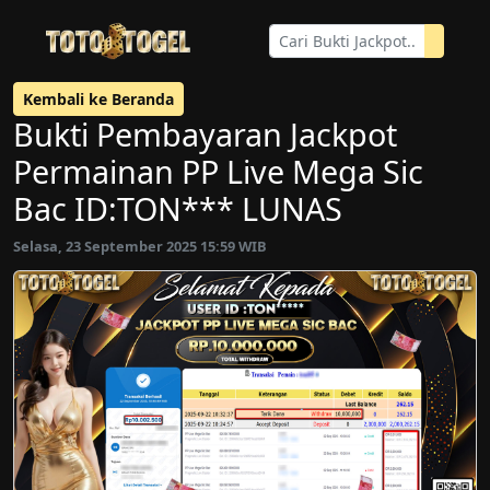
Kembali ke Beranda
Bukti Pembayaran Jackpot
Permainan PP Live Mega Sic
Bac ID:TON*** LUNAS
Selasa, 23 September 2025 15:59 WIB