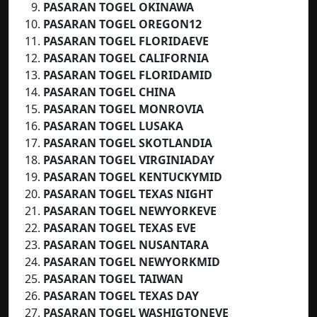
PASARAN TOGEL OKINAWA
PASARAN TOGEL OREGON12
PASARAN TOGEL FLORIDAEVE
PASARAN TOGEL CALIFORNIA
PASARAN TOGEL FLORIDAMID
PASARAN TOGEL CHINA
PASARAN TOGEL MONROVIA
PASARAN TOGEL LUSAKA
PASARAN TOGEL SKOTLANDIA
PASARAN TOGEL VIRGINIADAY
PASARAN TOGEL KENTUCKYMID
PASARAN TOGEL TEXAS NIGHT
PASARAN TOGEL NEWYORKEVE
PASARAN TOGEL TEXAS EVE
PASARAN TOGEL NUSANTARA
PASARAN TOGEL NEWYORKMID
PASARAN TOGEL TAIWAN
PASARAN TOGEL TEXAS DAY
PASARAN TOGEL WASHIGTONEVE