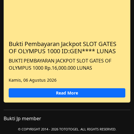
Bukti Pembayaran Jackpot SLOT GATES
OF OLYMPUS 1000 ID:GEN**** LUNAS
BUKTI PEMBAYARAN JACKPOT SLOT GATES OF
OLYMPUS 1000 Rp.16,000.000 LUNAS
Kamis, 06 Agustus 2026
Read More
Bukti Jp member
© COPYRIGHT 2014 - 2026 TOTOTOGEL. ALL RIGHTS RESERVED.