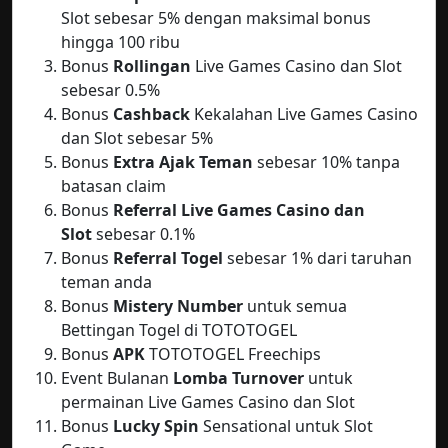
Slot sebesar 5% dengan maksimal bonus
hingga 100 ribu
Bonus
Rollingan
Live Games Casino dan Slot
sebesar 0.5%
Bonus
Cashback
Kekalahan Live Games Casino
dan Slot sebesar 5%
Bonus
Extra Ajak Teman
sebesar 10% tanpa
batasan claim
Bonus
Referral Live Games Casino dan
Slot
sebesar 0.1%
Bonus
Referral Togel
sebesar 1% dari taruhan
teman anda
Bonus
Mistery Number
untuk semua
Bettingan Togel di TOTOTOGEL
Bonus
APK
TOTOTOGEL Freechips
Event Bulanan
Lomba Turnover
untuk
permainan Live Games Casino dan Slot
Bonus
Lucky Spin
Sensational untuk Slot