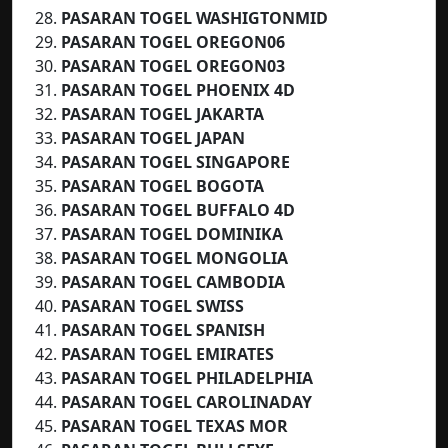
PASARAN TOGEL WASHIGTONMID
PASARAN TOGEL OREGON06
PASARAN TOGEL OREGON03
PASARAN TOGEL PHOENIX 4D
PASARAN TOGEL JAKARTA
PASARAN TOGEL JAPAN
PASARAN TOGEL SINGAPORE
PASARAN TOGEL BOGOTA
PASARAN TOGEL BUFFALO 4D
PASARAN TOGEL DOMINIKA
PASARAN TOGEL MONGOLIA
PASARAN TOGEL CAMBODIA
PASARAN TOGEL SWISS
PASARAN TOGEL SPANISH
PASARAN TOGEL EMIRATES
PASARAN TOGEL PHILADELPHIA
PASARAN TOGEL CAROLINADAY
PASARAN TOGEL TEXAS MOR