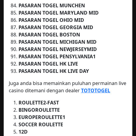
PASARAN TOGEL MUNCHEN
PASARAN TOGEL MARYLAND MID
PASARAN TOGEL OHIO MID
PASARAN TOGEL GEORGIA MID
PASARAN TOGEL BOSTON
PASARAN TOGEL MICHIGAN MID
PASARAN TOGEL NEWJERSEYMID
PASARAN TOGEL PENSYLVANIA1
PASARAN TOGEL HK LIVE
PASARAN TOGEL HK LIVE DAY
Juga anda bisa memainkan puluhan permainan live
casino ditemani dengan dealer
TOTOTOGEL
ROULETTE2-FAST
BINGOROULETTE
EUROPEROULETTE1
SOCCER ROULETTE
12D