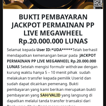
BUKTI PEMBAYARAN
JACKPOT PERMAINAN PP
LIVE MEGAWHEEL
Rp.20.000.000 LUNAS
Selamat kepada
User ID:*UDA*****
Telah berhasil
mendapatkan kemenangan besar pada
JACKPOT
PERMAINAN PP LIVE MEGAWHEEL Rp.20.000.000
LUNAS
Setelah mengisi formulir withdraw dengan
kurung waktu hanya 5 – 10 menit pihak
sudah
melakukan transfer kepada pemilik Userid dan
sudah dapat dicairkan pemenang. Bukti
pembayaran yang kami berikan merupakan bukti
pembayaran yang
SAH/VALID
yang langsung di
dapatkan melalui tanda transfer transaksi dari