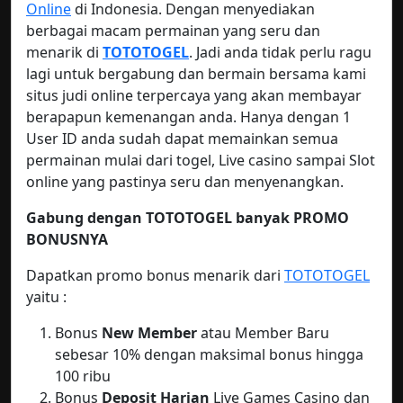
Online
di Indonesia. Dengan menyediakan
berbagai macam permainan yang seru dan
menarik di
TOTOTOGEL
. Jadi anda tidak perlu ragu
lagi untuk bergabung dan bermain bersama kami
situs judi online terpercaya yang akan membayar
berapapun kemenangan anda. Hanya dengan 1
User ID anda sudah dapat memainkan semua
permainan mulai dari togel, Live casino sampai Slot
online yang pastinya seru dan menyenangkan.
Gabung dengan
TOTOTOGEL banyak PROMO
BONUSNYA
Dapatkan promo bonus menarik dari
TOTOTOGEL
yaitu :
Bonus
New Member
atau Member Baru
sebesar 10% dengan maksimal bonus hingga
100 ribu
Bonus
Deposit Harian
Live Games Casino dan