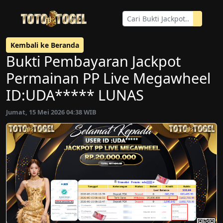
Kembali ke Beranda
Bukti Pembayaran Jackpot
Permainan PP Live Megawheel
ID:UDA***** LUNAS
Jumat, 15 Mei 2026 04:38 WIB