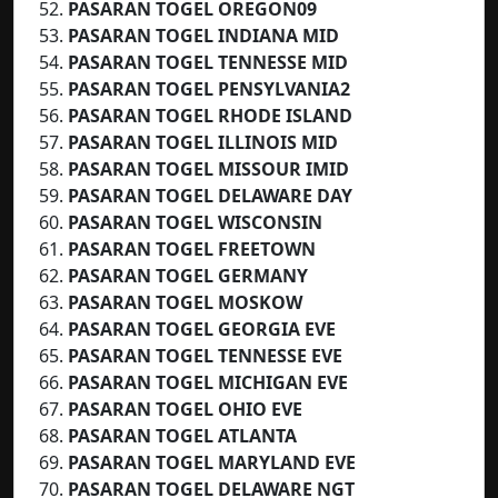
PASARAN TOGEL OREGON09
PASARAN TOGEL INDIANA MID
PASARAN TOGEL TENNESSE MID
PASARAN TOGEL PENSYLVANIA2
PASARAN TOGEL RHODE ISLAND
PASARAN TOGEL ILLINOIS MID
PASARAN TOGEL MISSOUR IMID
PASARAN TOGEL DELAWARE DAY
PASARAN TOGEL WISCONSIN
PASARAN TOGEL FREETOWN
PASARAN TOGEL GERMANY
PASARAN TOGEL MOSKOW
PASARAN TOGEL GEORGIA EVE
PASARAN TOGEL TENNESSE EVE
PASARAN TOGEL MICHIGAN EVE
PASARAN TOGEL OHIO EVE
PASARAN TOGEL ATLANTA
PASARAN TOGEL MARYLAND EVE
PASARAN TOGEL DELAWARE NGT