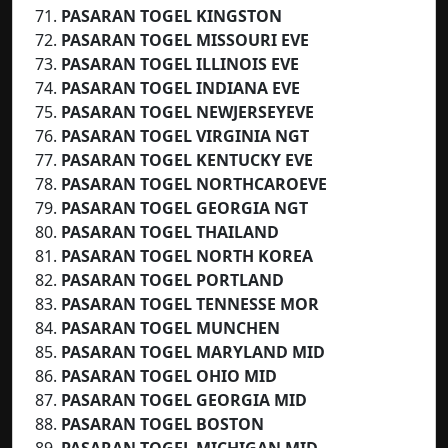
PASARAN TOGEL KINGSTON
PASARAN TOGEL MISSOURI EVE
PASARAN TOGEL ILLINOIS EVE
PASARAN TOGEL INDIANA EVE
PASARAN TOGEL NEWJERSEYEVE
PASARAN TOGEL VIRGINIA NGT
PASARAN TOGEL KENTUCKY EVE
PASARAN TOGEL NORTHCAROEVE
PASARAN TOGEL GEORGIA NGT
PASARAN TOGEL THAILAND
PASARAN TOGEL NORTH KOREA
PASARAN TOGEL PORTLAND
PASARAN TOGEL TENNESSE MOR
PASARAN TOGEL MUNCHEN
PASARAN TOGEL MARYLAND MID
PASARAN TOGEL OHIO MID
PASARAN TOGEL GEORGIA MID
PASARAN TOGEL BOSTON