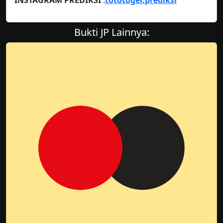
INSTAGRAM PREDIKSI
:
tototogel.prediksi
Bukti JP Lainnya: