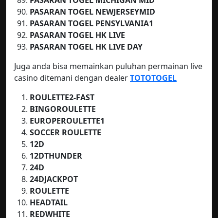
PASARAN TOGEL MICHIGAN MID
PASARAN TOGEL NEWJERSEYMID
PASARAN TOGEL PENSYLVANIA1
PASARAN TOGEL HK LIVE
PASARAN TOGEL HK LIVE DAY
Juga anda bisa memainkan puluhan permainan live
casino ditemani dengan dealer
TOTOTOGEL
ROULETTE2-FAST
BINGOROULETTE
EUROPEROULETTE1
SOCCER ROULETTE
12D
12DTHUNDER
24D
24DJACKPOT
ROULETTE
HEADTAIL
REDWHITE