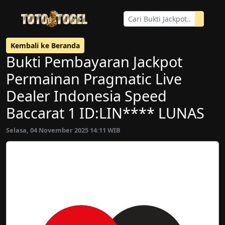
Kembali ke Beranda
Bukti Pembayaran Jackpot
Permainan Pragmatic Live
Dealer Indonesia Speed
Baccarat 1 ID:LIN**** LUNAS
Selasa, 04 November 2025 14:11 WIB