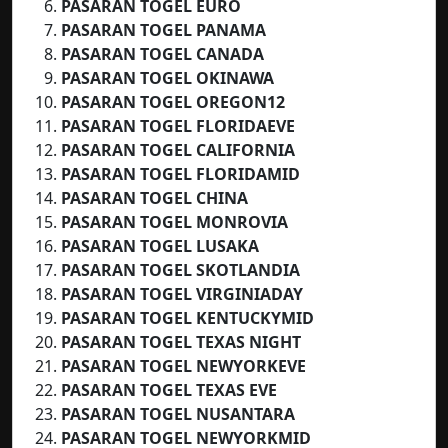
PASARAN TOGEL EURO
PASARAN TOGEL PANAMA
PASARAN TOGEL CANADA
PASARAN TOGEL OKINAWA
PASARAN TOGEL OREGON12
PASARAN TOGEL FLORIDAEVE
PASARAN TOGEL CALIFORNIA
PASARAN TOGEL FLORIDAMID
PASARAN TOGEL CHINA
PASARAN TOGEL MONROVIA
PASARAN TOGEL LUSAKA
PASARAN TOGEL SKOTLANDIA
PASARAN TOGEL VIRGINIADAY
PASARAN TOGEL KENTUCKYMID
PASARAN TOGEL TEXAS NIGHT
PASARAN TOGEL NEWYORKEVE
PASARAN TOGEL TEXAS EVE
PASARAN TOGEL NUSANTARA
PASARAN TOGEL NEWYORKMID