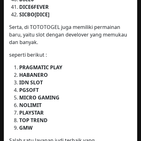
DICE6FEVER
SICBO[DICE]
Serta, di TOTOTOGEL juga memiliki permainan
baru, yaitu slot dengan develover yang memukau
dan banyak.
seperti berikut :
PRAGMATIC PLAY
HABANERO
IDN SLOT
PGSOFT
MICRO GAMING
NOLIMIT
PLAYSTAR
TOP TREND
GMW
Salah satu layanan judi terbaik yang