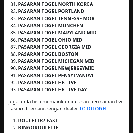
PASARAN TOGEL NORTH KOREA
PASARAN TOGEL PORTLAND
PASARAN TOGEL TENNESSE MOR
PASARAN TOGEL MUNCHEN
PASARAN TOGEL MARYLAND MID
PASARAN TOGEL OHIO MID
PASARAN TOGEL GEORGIA MID
PASARAN TOGEL BOSTON
PASARAN TOGEL MICHIGAN MID
PASARAN TOGEL NEWJERSEYMID
PASARAN TOGEL PENSYLVANIA1
PASARAN TOGEL HK LIVE
PASARAN TOGEL HK LIVE DAY
Juga anda bisa memainkan puluhan permainan live
casino ditemani dengan dealer
TOTOTOGEL
ROULETTE2-FAST
BINGOROULETTE