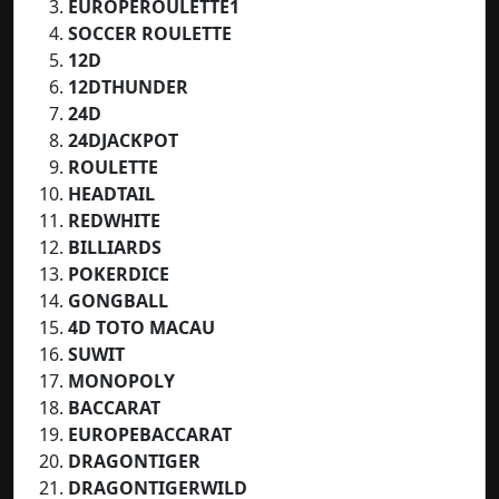
EUROPEROULETTE1
SOCCER ROULETTE
12D
12DTHUNDER
24D
24DJACKPOT
ROULETTE
HEADTAIL
REDWHITE
BILLIARDS
POKERDICE
GONGBALL
4D TOTO MACAU
SUWIT
MONOPOLY
BACCARAT
EUROPEBACCARAT
DRAGONTIGER
DRAGONTIGERWILD