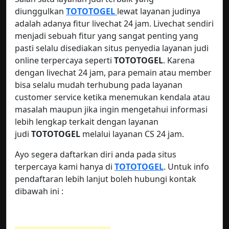
diunggulkan
TOTOTOGEL
lewat layanan judinya
adalah adanya fitur livechat 24 jam. Livechat sendiri
menjadi sebuah fitur yang sangat penting yang
pasti selalu disediakan situs penyedia layanan judi
online terpercaya seperti
TOTOTOGEL
. Karena
dengan livechat 24 jam, para pemain atau member
bisa selalu mudah terhubung pada layanan
customer service ketika menemukan kendala atau
masalah maupun jika ingin mengetahui informasi
lebih lengkap terkait dengan layanan
judi
TOTOTOGEL
melalui layanan CS 24 jam.
Ayo segera daftarkan diri anda pada situs
terpercaya kami hanya di
TOTOTOGEL
. Untuk info
pendaftaran lebih lanjut boleh hubungi kontak
dibawah ini :