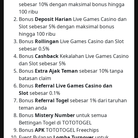
sebesar 10% dengan maksimal bonus hingga
100 ribu
Bonus
Deposit Harian
Live Games Casino dan
Slot sebesar 5% dengan maksimal bonus
hingga 100 ribu
Bonus
Rollingan
Live Games Casino dan Slot
sebesar 0.5%
Bonus
Cashback
Kekalahan Live Games Casino
dan Slot sebesar 5%
Bonus
Extra Ajak Teman
sebesar 10% tanpa
batasan claim
Bonus
Referral Live Games Casino dan
Slot
sebesar 0.1%
Bonus
Referral Togel
sebesar 1% dari taruhan
teman anda
Bonus
Mistery Number
untuk semua
Bettingan Togel di TOTOTOGEL
Bonus
APK
TOTOTOGEL Freechips
Event Bulanan
Lomba Turnover
untuk