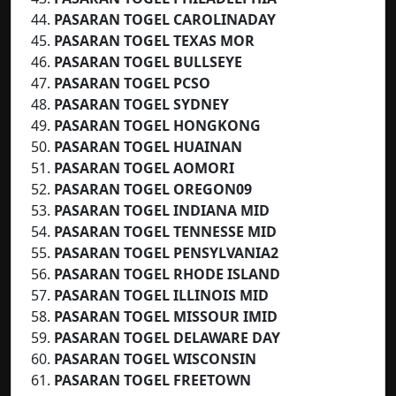
PASARAN TOGEL CAROLINADAY
PASARAN TOGEL TEXAS MOR
PASARAN TOGEL BULLSEYE
PASARAN TOGEL PCSO
PASARAN TOGEL SYDNEY
PASARAN TOGEL HONGKONG
PASARAN TOGEL HUAINAN
PASARAN TOGEL AOMORI
PASARAN TOGEL OREGON09
PASARAN TOGEL INDIANA MID
PASARAN TOGEL TENNESSE MID
PASARAN TOGEL PENSYLVANIA2
PASARAN TOGEL RHODE ISLAND
PASARAN TOGEL ILLINOIS MID
PASARAN TOGEL MISSOUR IMID
PASARAN TOGEL DELAWARE DAY
PASARAN TOGEL WISCONSIN
PASARAN TOGEL FREETOWN