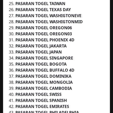
PASARAN TOGEL TAIWAN
PASARAN TOGEL TEXAS DAY
PASARAN TOGEL WASHIGTONEVE
PASARAN TOGEL WASHIGTONMID
PASARAN TOGEL OREGON06
PASARAN TOGEL OREGON03
PASARAN TOGEL PHOENIX 4D
PASARAN TOGEL JAKARTA
PASARAN TOGEL JAPAN
PASARAN TOGEL SINGAPORE
PASARAN TOGEL BOGOTA
PASARAN TOGEL BUFFALO 4D
PASARAN TOGEL DOMINIKA
PASARAN TOGEL MONGOLIA
PASARAN TOGEL CAMBODIA
PASARAN TOGEL SWISS
PASARAN TOGEL SPANISH
PASARAN TOGEL EMIRATES
PASARAN TOGEL PHILADELPHIA