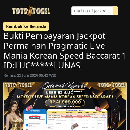
Kembali ke Beranda
Bukti Pembayaran Jackpot
Permainan Pragmatic Live
Mania Korean Speed Baccarat 1
ID:LUC*****LUNAS
Kamis, 25 Juni 2026 06:43 WIB