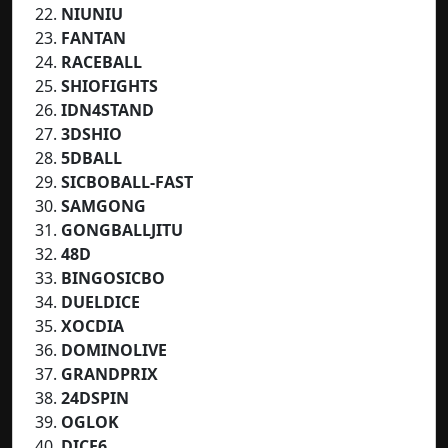
NIUNIU
FANTAN
RACEBALL
SHIOFIGHTS
IDN4STAND
3DSHIO
5DBALL
SICBOBALL-FAST
SAMGONG
GONGBALLJITU
48D
BINGOSICBO
DUELDICE
XOCDIA
DOMINOLIVE
GRANDPRIX
24DSPIN
OGLOK
DICE6