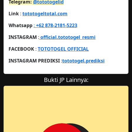
Telegram:
@tototogelid
Link
:
tototogeltotal.com
Whatsapp
:
+62 878-2181-5223
INSTAGRAM
:
official.tototogel_resmi
FACEBOOK
:
TOTOTOGEL OFFICIAL
INSTAGRAM PREDIKSI
:
tototogel.prediksi
Bukti JP Lainnya: