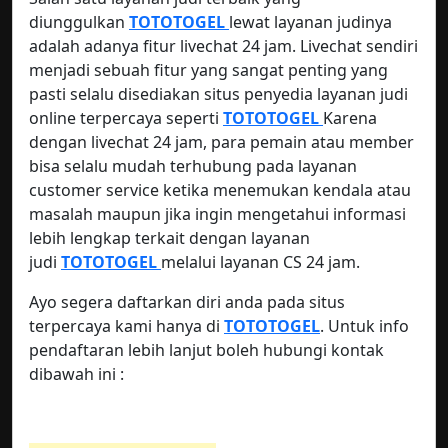
diunggulkan
TOTOTOGEL
lewat layanan judinya
adalah adanya fitur livechat 24 jam. Livechat sendiri
menjadi sebuah fitur yang sangat penting yang
pasti selalu disediakan situs penyedia layanan judi
online terpercaya seperti
TOTOTOGEL
Karena
dengan livechat 24 jam, para pemain atau member
bisa selalu mudah terhubung pada layanan
customer service ketika menemukan kendala atau
masalah maupun jika ingin mengetahui informasi
lebih lengkap terkait dengan layanan
judi
TOTOTOGEL
melalui layanan CS 24 jam.
Ayo segera daftarkan diri anda pada situs
terpercaya kami hanya di
TOTOTOGEL
. Untuk info
pendaftaran lebih lanjut boleh hubungi kontak
dibawah ini :