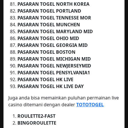
PASARAN TOGEL NORTH KOREA
PASARAN TOGEL PORTLAND
PASARAN TOGEL TENNESSE MOR
PASARAN TOGEL MUNCHEN
PASARAN TOGEL MARYLAND MID
PASARAN TOGEL OHIO MID
PASARAN TOGEL GEORGIA MID
PASARAN TOGEL BOSTON
PASARAN TOGEL MICHIGAN MID
PASARAN TOGEL NEWJERSEYMID
PASARAN TOGEL PENSYLVANIA1
PASARAN TOGEL HK LIVE
PASARAN TOGEL HK LIVE DAY
Juga anda bisa memainkan puluhan permainan live
casino ditemani dengan dealer
TOTOTOGEL
ROULETTE2-FAST
BINGOROULETTE