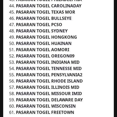
PASARAN TOGEL CAROLINADAY
PASARAN TOGEL TEXAS MOR
PASARAN TOGEL BULLSEYE
PASARAN TOGEL PCSO
PASARAN TOGEL SYDNEY
PASARAN TOGEL HONGKONG
PASARAN TOGEL HUAINAN
PASARAN TOGEL AOMORI
PASARAN TOGEL OREGON09
PASARAN TOGEL INDIANA MID
PASARAN TOGEL TENNESSE MID
PASARAN TOGEL PENSYLVANIA2
PASARAN TOGEL RHODE ISLAND
PASARAN TOGEL ILLINOIS MID
PASARAN TOGEL MISSOUR IMID
PASARAN TOGEL DELAWARE DAY
PASARAN TOGEL WISCONSIN
PASARAN TOGEL FREETOWN