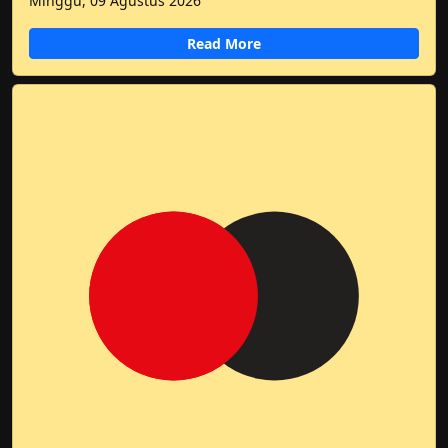
Minggu, 09 Agustus 2026
Read More