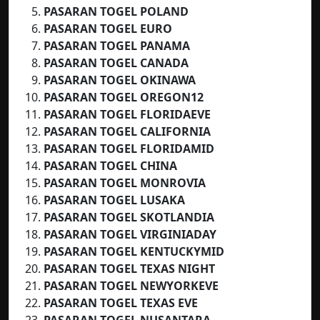
PASARAN TOGEL POLAND
PASARAN TOGEL EURO
PASARAN TOGEL PANAMA
PASARAN TOGEL CANADA
PASARAN TOGEL OKINAWA
PASARAN TOGEL OREGON12
PASARAN TOGEL FLORIDAEVE
PASARAN TOGEL CALIFORNIA
PASARAN TOGEL FLORIDAMID
PASARAN TOGEL CHINA
PASARAN TOGEL MONROVIA
PASARAN TOGEL LUSAKA
PASARAN TOGEL SKOTLANDIA
PASARAN TOGEL VIRGINIADAY
PASARAN TOGEL KENTUCKYMID
PASARAN TOGEL TEXAS NIGHT
PASARAN TOGEL NEWYORKEVE
PASARAN TOGEL TEXAS EVE
PASARAN TOGEL NUSANTARA