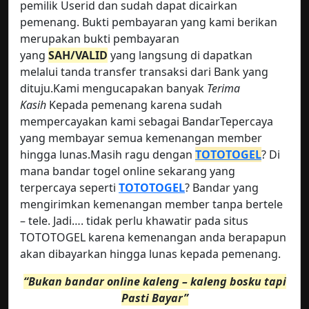
pemilik Userid dan sudah dapat dicairkan
pemenang. Bukti pembayaran yang kami berikan
merupakan bukti pembayaran
yang
SAH/VALID
yang langsung di dapatkan
melalui tanda transfer transaksi dari Bank yang
dituju.Kami mengucapakan banyak
Terima
Kasih
Kepada pemenang karena sudah
mempercayakan kami sebagai BandarTepercaya
yang membayar semua kemenangan member
hingga lunas.Masih ragu dengan
TOTOTOGEL
? Di
mana bandar togel online sekarang yang
terpercaya seperti
TOTOTOGEL
? Bandar yang
mengirimkan kemenangan member tanpa bertele
– tele. Jadi…. tidak perlu khawatir pada situs
TOTOTOGEL karena kemenangan anda berapapun
akan dibayarkan hingga lunas kepada pemenang.
“Bukan bandar online kaleng – kaleng bosku tapi
Pasti Bayar”