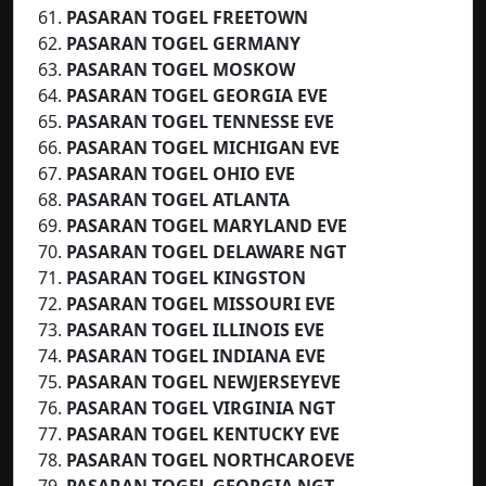
PASARAN TOGEL FREETOWN
PASARAN TOGEL GERMANY
PASARAN TOGEL MOSKOW
PASARAN TOGEL GEORGIA EVE
PASARAN TOGEL TENNESSE EVE
PASARAN TOGEL MICHIGAN EVE
PASARAN TOGEL OHIO EVE
PASARAN TOGEL ATLANTA
PASARAN TOGEL MARYLAND EVE
PASARAN TOGEL DELAWARE NGT
PASARAN TOGEL KINGSTON
PASARAN TOGEL MISSOURI EVE
PASARAN TOGEL ILLINOIS EVE
PASARAN TOGEL INDIANA EVE
PASARAN TOGEL NEWJERSEYEVE
PASARAN TOGEL VIRGINIA NGT
PASARAN TOGEL KENTUCKY EVE
PASARAN TOGEL NORTHCAROEVE
PASARAN TOGEL GEORGIA NGT