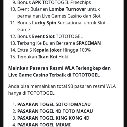
Bonus
APK
TOTOTOGEL Freechips
Event Bulanan
Lomba Turnover
untuk
permainan Live Games Casino dan Slot
Bonus
Lucky Spin
Sensational untuk Slot
Game
Bonus
Event Slot
TOTOTOGEL
Terbang Ke Bulan Bersama
SPACEMAN
Extra 5
Kepala Joker
Hingga 100%
Temukan
Ikan Koi
Hoki
Mainkan Pasaran Resmi WLA Terlengkap dan
Live Game Casino Terbaik di TOTOTOGEL
Anda bisa memainkan total 93 pasaran resmi WLA
hanya di TOTOTOGEL.
PASARAN TOGEL 5DTOTOMACAU
PASARAN TOGEL 4D TOTO MACAU
PASARAN TOGEL KING KONG 4D
PASARAN TOGEL MIAMI