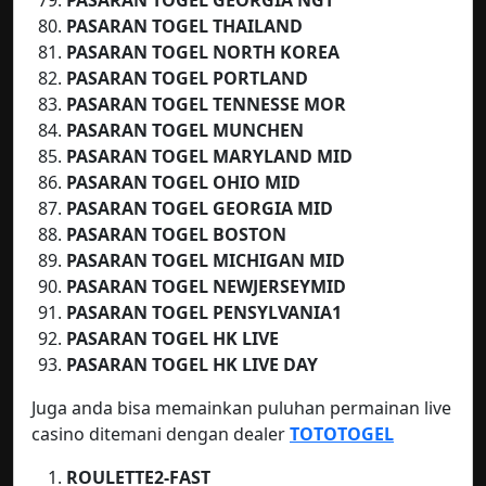
PASARAN TOGEL THAILAND
PASARAN TOGEL NORTH KOREA
PASARAN TOGEL PORTLAND
PASARAN TOGEL TENNESSE MOR
PASARAN TOGEL MUNCHEN
PASARAN TOGEL MARYLAND MID
PASARAN TOGEL OHIO MID
PASARAN TOGEL GEORGIA MID
PASARAN TOGEL BOSTON
PASARAN TOGEL MICHIGAN MID
PASARAN TOGEL NEWJERSEYMID
PASARAN TOGEL PENSYLVANIA1
PASARAN TOGEL HK LIVE
PASARAN TOGEL HK LIVE DAY
Juga anda bisa memainkan puluhan permainan live
casino ditemani dengan dealer
TOTOTOGEL
ROULETTE2-FAST