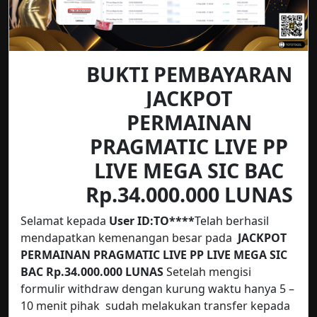
BUKTI PEMBAYARAN
JACKPOT
PERMAINAN
PRAGMATIC LIVE PP
LIVE MEGA SIC BAC
Rp.34.000.000 LUNAS
Selamat kepada
User ID:TO****
Telah berhasil
mendapatkan kemenangan besar pada
JACKPOT
PERMAINAN PRAGMATIC LIVE PP LIVE MEGA SIC
BAC Rp.34.000.000 LUNAS
Setelah mengisi
formulir withdraw dengan kurung waktu hanya 5 –
10 menit pihak
sudah melakukan transfer kepada