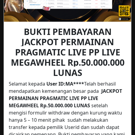
BUKTI PEMBAYARAN
JACKPOT PERMAINAN
PRAGMATIC LIVE PP LIVE
MEGAWHEEL Rp.50.000.000
LUNAS
Selamat kepada
User ID:MA****
Telah berhasil
mendapatkan kemenangan besar pada
JACKPOT
PERMAINAN PRAGMATIC LIVE PP LIVE
MEGAWHEEL Rp.50.000.000 LUNAS
setelah
mengisi formulir withdraw dengan kurung waktu
hanya 5 – 10 menit pihak
sudah melakukan
transfer kepada pemilik Userid dan sudah dapat
dicairkan pemenang. Bukti pembayaran yang kami