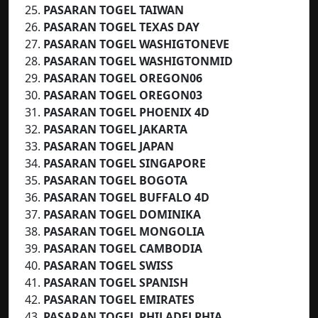
PASARAN TOGEL TAIWAN
PASARAN TOGEL TEXAS DAY
PASARAN TOGEL WASHIGTONEVE
PASARAN TOGEL WASHIGTONMID
PASARAN TOGEL OREGON06
PASARAN TOGEL OREGON03
PASARAN TOGEL PHOENIX 4D
PASARAN TOGEL JAKARTA
PASARAN TOGEL JAPAN
PASARAN TOGEL SINGAPORE
PASARAN TOGEL BOGOTA
PASARAN TOGEL BUFFALO 4D
PASARAN TOGEL DOMINIKA
PASARAN TOGEL MONGOLIA
PASARAN TOGEL CAMBODIA
PASARAN TOGEL SWISS
PASARAN TOGEL SPANISH
PASARAN TOGEL EMIRATES
PASARAN TOGEL PHILADELPHIA