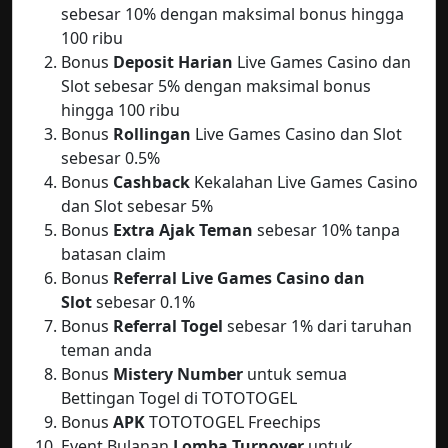
sebesar 10% dengan maksimal bonus hingga
100 ribu
Bonus
Deposit Harian
Live Games Casino dan
Slot sebesar 5% dengan maksimal bonus
hingga 100 ribu
Bonus
Rollingan
Live Games Casino dan Slot
sebesar 0.5%
Bonus
Cashback
Kekalahan Live Games Casino
dan Slot sebesar 5%
Bonus
Extra Ajak Teman
sebesar 10% tanpa
batasan claim
Bonus
Referral Live Games Casino dan
Slot
sebesar 0.1%
Bonus
Referral Togel
sebesar 1% dari taruhan
teman anda
Bonus
Mistery Number
untuk semua
Bettingan Togel di TOTOTOGEL
Bonus
APK
TOTOTOGEL Freechips
Event Bulanan
Lomba Turnover
untuk