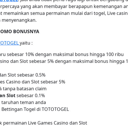
 terpercaya yang akan membayar berapapun kemenangan a
t memainkan semua permainan mulai dari togel, Live casi
an menyenangkan.
PROMO BONUSNYA
TOTOGEL
yaitu :
ru sebesar 10% dengan maksimal bonus hingga 100 ribu
sino dan Slot sebesar 5% dengan maksimal bonus hingga 
dan Slot sebesar 0.5%
s Casino dan Slot sebesar 5%
 tanpa batasan claim
an Slot
sebesar 0.1%
i taruhan teman anda
 Bettingan Togel di TOTOTOGEL
 permainan Live Games Casino dan Slot