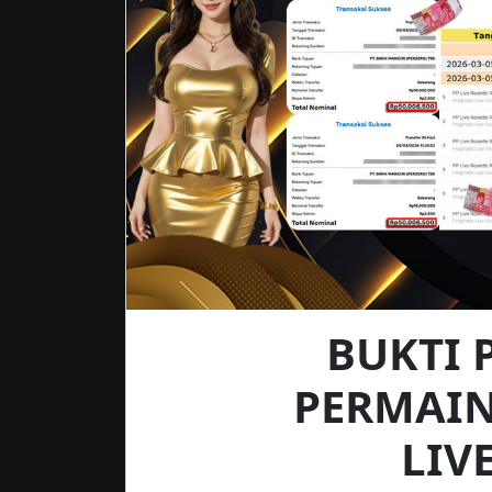
BUKTI 
PERMAIN
LIV