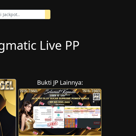
gmatic Live PP
Bukti JP Lainnya: