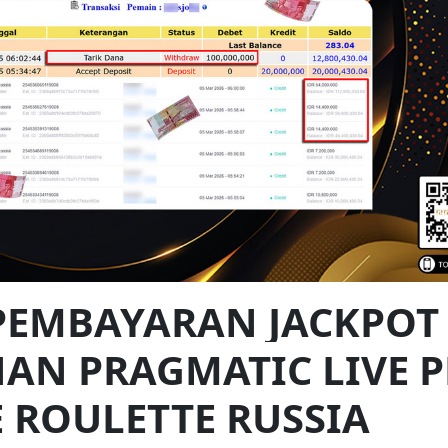
PEMBAYARAN JACKPOT
AN PRAGMATIC LIVE P
E ROULETTE RUSSIA