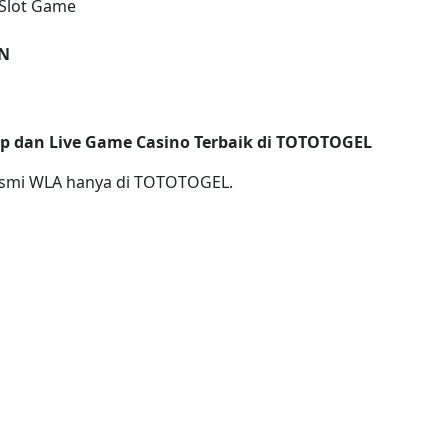
 Slot Game
N
p dan Live Game Casino Terbaik di TOTOTOGEL
esmi WLA hanya di TOTOTOGEL.
U