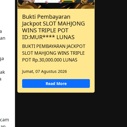
Bukti Pembayaran
Jackpot SLOT MAHJONG
WINS TRIPLE POT
a
ID:MUR**** LUNAS
kan
BUKTI PEMBAYARAN JACKPOT
SLOT MAHJONG WINS TRIPLE
ga
POT Rp.30,000.000 LUNAS
Jumat, 07 Agustus 2026
dak
a
Read More
acam
dan