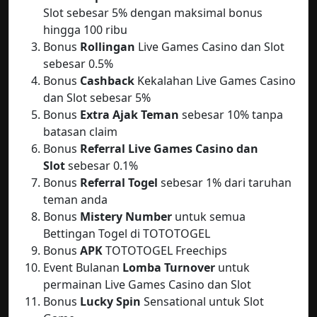
Slot sebesar 5% dengan maksimal bonus
hingga 100 ribu
Bonus
Rollingan
Live Games Casino dan Slot
sebesar 0.5%
Bonus
Cashback
Kekalahan Live Games Casino
dan Slot sebesar 5%
Bonus
Extra Ajak Teman
sebesar 10% tanpa
batasan claim
Bonus
Referral Live Games Casino dan
Slot
sebesar 0.1%
Bonus
Referral Togel
sebesar 1% dari taruhan
teman anda
Bonus
Mistery Number
untuk semua
Bettingan Togel di TOTOTOGEL
Bonus
APK
TOTOTOGEL Freechips
Event Bulanan
Lomba Turnover
untuk
permainan Live Games Casino dan Slot
Bonus
Lucky Spin
Sensational untuk Slot