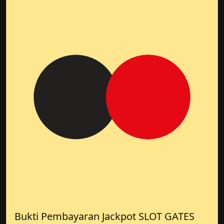
Bukti Pembayaran Jackpot SLOT GATES