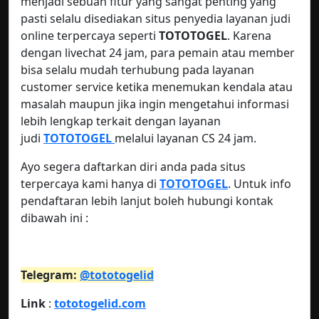
menjadi sebuah fitur yang sangat penting yang
pasti selalu disediakan situs penyedia layanan judi
online terpercaya seperti
TOTOTOGEL
. Karena
dengan livechat 24 jam, para pemain atau member
bisa selalu mudah terhubung pada layanan
customer service ketika menemukan kendala atau
masalah maupun jika ingin mengetahui informasi
lebih lengkap terkait dengan layanan
judi
TOTOTOGEL
melalui layanan CS 24 jam.
Ayo segera daftarkan diri anda pada situs
terpercaya kami hanya di
TOTOTOGEL
. Untuk info
pendaftaran lebih lanjut boleh hubungi kontak
dibawah ini :
Telegram:
@tototogelid
Link
:
tototogelid.com