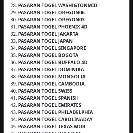
PASARAN TOGEL WASHIGTONMID
PASARAN TOGEL OREGON06
PASARAN TOGEL OREGON03
PASARAN TOGEL PHOENIX 4D
PASARAN TOGEL JAKARTA
PASARAN TOGEL JAPAN
PASARAN TOGEL SINGAPORE
PASARAN TOGEL BOGOTA
PASARAN TOGEL BUFFALO 4D
PASARAN TOGEL DOMINIKA
PASARAN TOGEL MONGOLIA
PASARAN TOGEL CAMBODIA
PASARAN TOGEL SWISS
PASARAN TOGEL SPANISH
PASARAN TOGEL EMIRATES
PASARAN TOGEL PHILADELPHIA
PASARAN TOGEL CAROLINADAY
PASARAN TOGEL TEXAS MOR