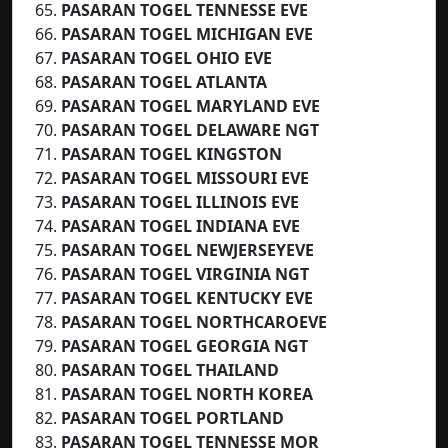
PASARAN TOGEL TENNESSE EVE
PASARAN TOGEL MICHIGAN EVE
PASARAN TOGEL OHIO EVE
PASARAN TOGEL ATLANTA
PASARAN TOGEL MARYLAND EVE
PASARAN TOGEL DELAWARE NGT
PASARAN TOGEL KINGSTON
PASARAN TOGEL MISSOURI EVE
PASARAN TOGEL ILLINOIS EVE
PASARAN TOGEL INDIANA EVE
PASARAN TOGEL NEWJERSEYEVE
PASARAN TOGEL VIRGINIA NGT
PASARAN TOGEL KENTUCKY EVE
PASARAN TOGEL NORTHCAROEVE
PASARAN TOGEL GEORGIA NGT
PASARAN TOGEL THAILAND
PASARAN TOGEL NORTH KOREA
PASARAN TOGEL PORTLAND
PASARAN TOGEL TENNESSE MOR