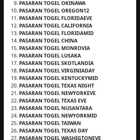
PASARAN TOGEL OKINAWA
PASARAN TOGEL OREGON12
PASARAN TOGEL FLORIDAEVE
PASARAN TOGEL CALIFORNIA
PASARAN TOGEL FLORIDAMID
PASARAN TOGEL CHINA
PASARAN TOGEL MONROVIA
PASARAN TOGEL LUSAKA
PASARAN TOGEL SKOTLANDIA
PASARAN TOGEL VIRGINIADAY
PASARAN TOGEL KENTUCKYMID
PASARAN TOGEL TEXAS NIGHT
PASARAN TOGEL NEWYORKEVE
PASARAN TOGEL TEXAS EVE
PASARAN TOGEL NUSANTARA
PASARAN TOGEL NEWYORKMID
PASARAN TOGEL TAIWAN
PASARAN TOGEL TEXAS DAY
PASARAN TOGEL WASHIGTONEVE