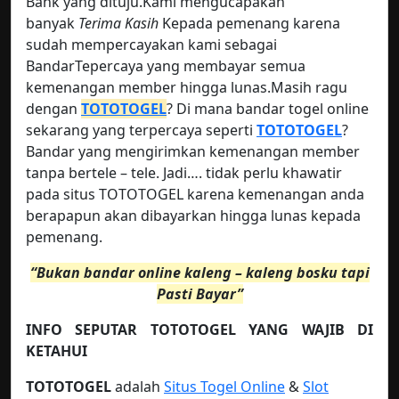
Bank yang dituju.Kami mengucapakan
banyak
Terima Kasih
Kepada pemenang karena
sudah mempercayakan kami sebagai
BandarTepercaya yang membayar semua
kemenangan member hingga lunas.Masih ragu
dengan
TOTOTOGEL
? Di mana bandar togel online
sekarang yang terpercaya seperti
TOTOTOGEL
?
Bandar yang mengirimkan kemenangan member
tanpa bertele – tele. Jadi…. tidak perlu khawatir
pada situs TOTOTOGEL karena kemenangan anda
berapapun akan dibayarkan hingga lunas kepada
pemenang.
“Bukan bandar online kaleng – kaleng bosku tapi
Pasti Bayar”
INFO SEPUTAR TOTOTOGEL YANG WAJIB DI
KETAHUI
TOTOTOGEL
adalah
Situs Togel Online
&
Slot