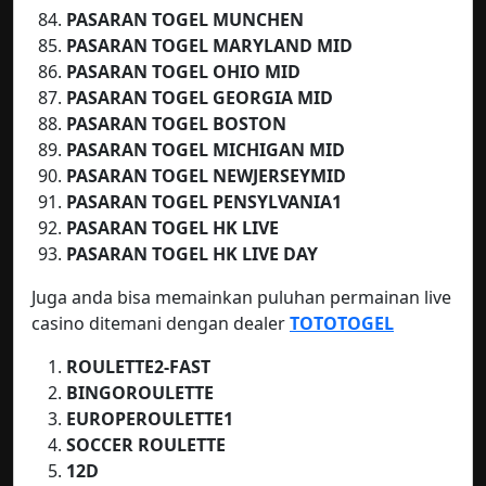
PASARAN TOGEL MUNCHEN
PASARAN TOGEL MARYLAND MID
PASARAN TOGEL OHIO MID
PASARAN TOGEL GEORGIA MID
PASARAN TOGEL BOSTON
PASARAN TOGEL MICHIGAN MID
PASARAN TOGEL NEWJERSEYMID
PASARAN TOGEL PENSYLVANIA1
PASARAN TOGEL HK LIVE
PASARAN TOGEL HK LIVE DAY
Juga anda bisa memainkan puluhan permainan live
casino ditemani dengan dealer
TOTOTOGEL
ROULETTE2-FAST
BINGOROULETTE
EUROPEROULETTE1
SOCCER ROULETTE
12D