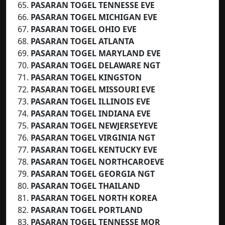
PASARAN TOGEL TENNESSE EVE
PASARAN TOGEL MICHIGAN EVE
PASARAN TOGEL OHIO EVE
PASARAN TOGEL ATLANTA
PASARAN TOGEL MARYLAND EVE
PASARAN TOGEL DELAWARE NGT
PASARAN TOGEL KINGSTON
PASARAN TOGEL MISSOURI EVE
PASARAN TOGEL ILLINOIS EVE
PASARAN TOGEL INDIANA EVE
PASARAN TOGEL NEWJERSEYEVE
PASARAN TOGEL VIRGINIA NGT
PASARAN TOGEL KENTUCKY EVE
PASARAN TOGEL NORTHCAROEVE
PASARAN TOGEL GEORGIA NGT
PASARAN TOGEL THAILAND
PASARAN TOGEL NORTH KOREA
PASARAN TOGEL PORTLAND
PASARAN TOGEL TENNESSE MOR