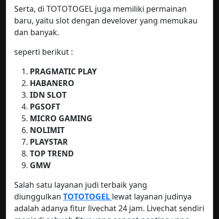
Serta, di TOTOTOGEL juga memiliki permainan
baru, yaitu slot dengan develover yang memukau
dan banyak.
seperti berikut :
PRAGMATIC PLAY
HABANERO
IDN SLOT
PGSOFT
MICRO GAMING
NOLIMIT
PLAYSTAR
TOP TREND
GMW
Salah satu layanan judi terbaik yang
diunggulkan
TOTOTOGEL
lewat layanan judinya
adalah adanya fitur livechat 24 jam. Livechat sendiri