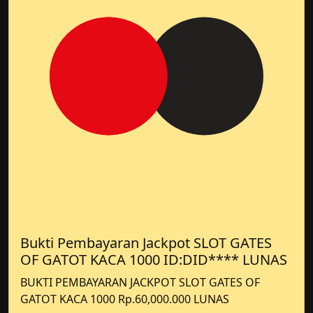
Bukti Pembayaran Jackpot SLOT GATES
OF GATOT KACA 1000 ID:DID**** LUNAS
BUKTI PEMBAYARAN JACKPOT SLOT GATES OF
GATOT KACA 1000 Rp.60,000.000 LUNAS