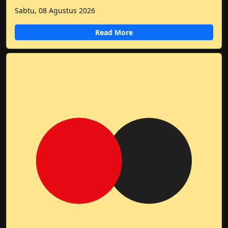
Sabtu, 08 Agustus 2026
Read More