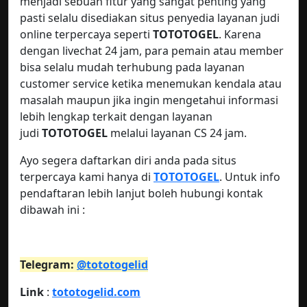
menjadi sebuah fitur yang sangat penting yang
pasti selalu disediakan situs penyedia layanan judi
online terpercaya seperti
TOTOTOGEL
. Karena
dengan livechat 24 jam, para pemain atau member
bisa selalu mudah terhubung pada layanan
customer service ketika menemukan kendala atau
masalah maupun jika ingin mengetahui informasi
lebih lengkap terkait dengan layanan
judi
TOTOTOGEL
melalui layanan CS 24 jam.
Ayo segera daftarkan diri anda pada situs
terpercaya kami hanya di
TOTOTOGEL
. Untuk info
pendaftaran lebih lanjut boleh hubungi kontak
dibawah ini :
Telegram:
@tototogelid
Link
:
tototogelid.com