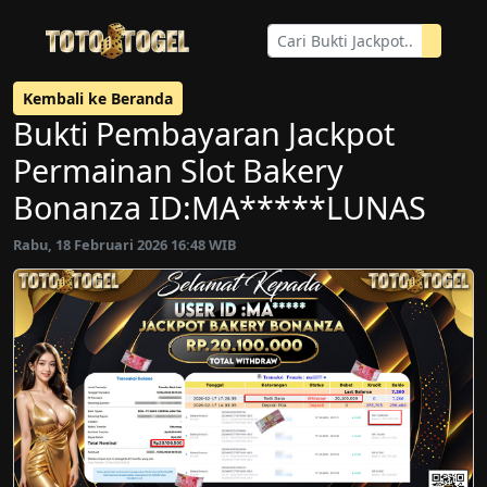
Kembali ke Beranda
Bukti Pembayaran Jackpot
Permainan Slot Bakery
Bonanza ID:MA*****LUNAS
Rabu, 18 Februari 2026 16:48 WIB