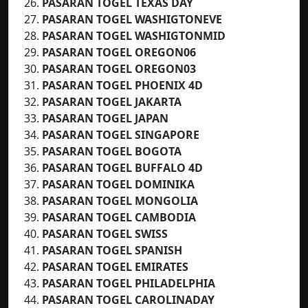
PASARAN TOGEL TEXAS DAY
PASARAN TOGEL WASHIGTONEVE
PASARAN TOGEL WASHIGTONMID
PASARAN TOGEL OREGON06
PASARAN TOGEL OREGON03
PASARAN TOGEL PHOENIX 4D
PASARAN TOGEL JAKARTA
PASARAN TOGEL JAPAN
PASARAN TOGEL SINGAPORE
PASARAN TOGEL BOGOTA
PASARAN TOGEL BUFFALO 4D
PASARAN TOGEL DOMINIKA
PASARAN TOGEL MONGOLIA
PASARAN TOGEL CAMBODIA
PASARAN TOGEL SWISS
PASARAN TOGEL SPANISH
PASARAN TOGEL EMIRATES
PASARAN TOGEL PHILADELPHIA
PASARAN TOGEL CAROLINADAY