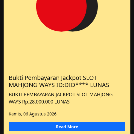
Bukti Pembayaran Jackpot SLOT
MAHJONG WAYS ID:DID**** LUNAS
BUKTI PEMBAYARAN JACKPOT SLOT MAHJONG
WAYS Rp.28,000.000 LUNAS
Kamis, 06 Agustus 2026
Read More