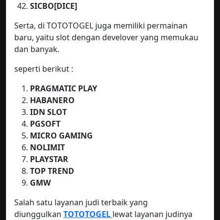
SICBO[DICE]
Serta, di TOTOTOGEL juga memiliki permainan
baru, yaitu slot dengan develover yang memukau
dan banyak.
seperti berikut :
PRAGMATIC PLAY
HABANERO
IDN SLOT
PGSOFT
MICRO GAMING
NOLIMIT
PLAYSTAR
TOP TREND
GMW
Salah satu layanan judi terbaik yang
diunggulkan
TOTOTOGEL
lewat layanan judinya