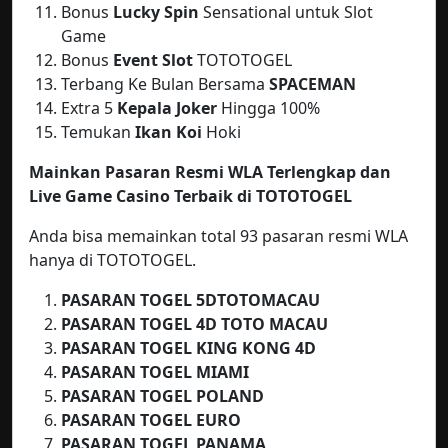
Bonus
Lucky Spin
Sensational untuk Slot
Game
Bonus
Event Slot
TOTOTOGEL
Terbang Ke Bulan Bersama
SPACEMAN
Extra 5
Kepala Joker
Hingga 100%
Temukan
Ikan Koi
Hoki
Mainkan Pasaran Resmi WLA Terlengkap dan
Live Game Casino Terbaik di TOTOTOGEL
Anda bisa memainkan total 93 pasaran resmi WLA
hanya di TOTOTOGEL.
PASARAN TOGEL 5DTOTOMACAU
PASARAN TOGEL 4D TOTO MACAU
PASARAN TOGEL KING KONG 4D
PASARAN TOGEL MIAMI
PASARAN TOGEL POLAND
PASARAN TOGEL EURO
PASARAN TOGEL PANAMA