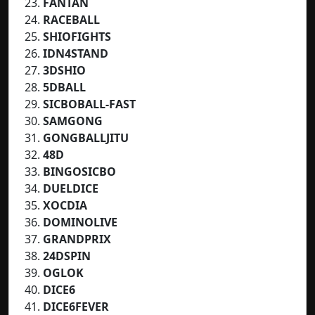
FANTAN
RACEBALL
SHIOFIGHTS
IDN4STAND
3DSHIO
5DBALL
SICBOBALL-FAST
SAMGONG
GONGBALLJITU
48D
BINGOSICBO
DUELDICE
XOCDIA
DOMINOLIVE
GRANDPRIX
24DSPIN
OGLOK
DICE6
DICE6FEVER