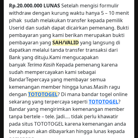
Rp.20.000.000 LUNAS
Setelah mengisi formulir
withdraw dengan kurung waktu hanya 5 – 10 menit
pihak
sudah melakukan transfer kepada pemilik
Userid dan sudah dapat dicairkan pemenang. Bukti
pembayaran yang kami berikan merupakan bukti
pembayaran yang
SAH/VALID
yang langsung di
dapatkan melalui tanda transfer transaksi dari
Bank yang dituju.Kami mengucapakan
banyak
Terima Kasih
Kepada pemenang karena
sudah mempercayakan kami sebagai
BandarTepercaya yang membayar semua
kemenangan member hingga lunas.Masih ragu
dengan
TOTOTOGEL
? Di mana bandar togel online
sekarang yang terpercaya seperti
TOTOTOGEL
?
Bandar yang mengirimkan kemenangan member
tanpa bertele – tele. Jadi…. tidak perlu khawatir
pada situs TOTOTOGEL karena kemenangan anda
berapapun akan dibayarkan hingga lunas kepada