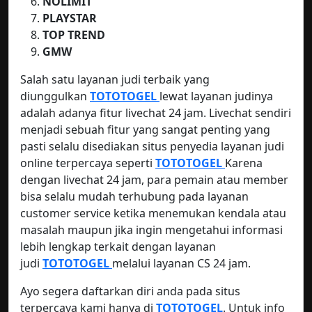
NOLIMIT
PLAYSTAR
TOP TREND
GMW
Salah satu layanan judi terbaik yang
diunggulkan
TOTOTOGEL
lewat layanan judinya
adalah adanya fitur livechat 24 jam. Livechat sendiri
menjadi sebuah fitur yang sangat penting yang
pasti selalu disediakan situs penyedia layanan judi
online terpercaya seperti
TOTOTOGEL
Karena
dengan livechat 24 jam, para pemain atau member
bisa selalu mudah terhubung pada layanan
customer service ketika menemukan kendala atau
masalah maupun jika ingin mengetahui informasi
lebih lengkap terkait dengan layanan
judi
TOTOTOGEL
melalui layanan CS 24 jam.
Ayo segera daftarkan diri anda pada situs
terpercaya kami hanya di
TOTOTOGEL
. Untuk info