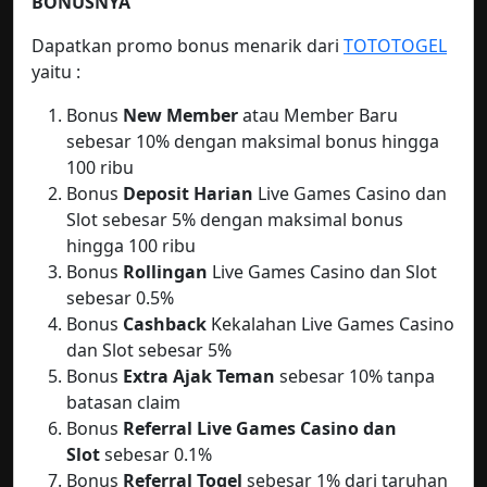
BONUSNYA
Dapatkan promo bonus menarik dari
TOTOTOGEL
yaitu :
Bonus
New Member
atau Member Baru
sebesar 10% dengan maksimal bonus hingga
100 ribu
Bonus
Deposit Harian
Live Games Casino dan
Slot sebesar 5% dengan maksimal bonus
hingga 100 ribu
Bonus
Rollingan
Live Games Casino dan Slot
sebesar 0.5%
Bonus
Cashback
Kekalahan Live Games Casino
dan Slot sebesar 5%
Bonus
Extra Ajak Teman
sebesar 10% tanpa
batasan claim
Bonus
Referral Live Games Casino dan
Slot
sebesar 0.1%
Bonus
Referral Togel
sebesar 1% dari taruhan