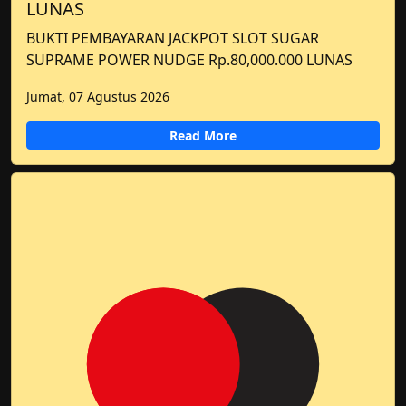
LUNAS
BUKTI PEMBAYARAN JACKPOT SLOT SUGAR
SUPRAME POWER NUDGE Rp.80,000.000 LUNAS
Jumat, 07 Agustus 2026
Read More