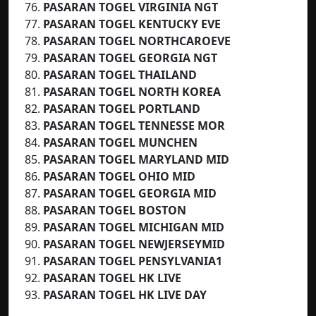
PASARAN TOGEL VIRGINIA NGT
PASARAN TOGEL KENTUCKY EVE
PASARAN TOGEL NORTHCAROEVE
PASARAN TOGEL GEORGIA NGT
PASARAN TOGEL THAILAND
PASARAN TOGEL NORTH KOREA
PASARAN TOGEL PORTLAND
PASARAN TOGEL TENNESSE MOR
PASARAN TOGEL MUNCHEN
PASARAN TOGEL MARYLAND MID
PASARAN TOGEL OHIO MID
PASARAN TOGEL GEORGIA MID
PASARAN TOGEL BOSTON
PASARAN TOGEL MICHIGAN MID
PASARAN TOGEL NEWJERSEYMID
PASARAN TOGEL PENSYLVANIA1
PASARAN TOGEL HK LIVE
PASARAN TOGEL HK LIVE DAY