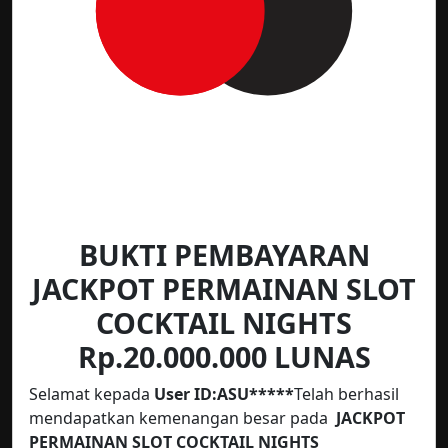
BUKTI PEMBAYARAN
JACKPOT PERMAINAN SLOT
COCKTAIL NIGHTS
Rp.20.000.000 LUNAS
Selamat kepada
User ID:ASU*****
Telah berhasil
mendapatkan kemenangan besar pada
JACKPOT
PERMAINAN SLOT COCKTAIL NIGHTS