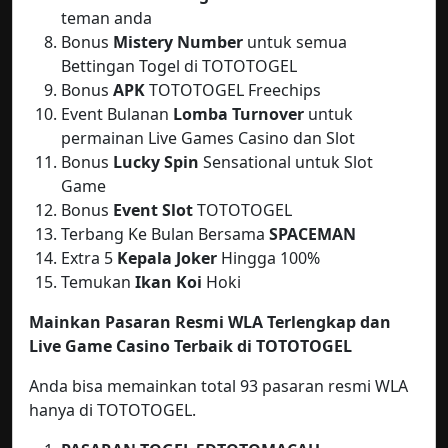
teman anda
Bonus
Mistery Number
untuk semua
Bettingan Togel di TOTOTOGEL
Bonus
APK
TOTOTOGEL Freechips
Event Bulanan
Lomba Turnover
untuk
permainan Live Games Casino dan Slot
Bonus
Lucky Spin
Sensational untuk Slot
Game
Bonus
Event Slot
TOTOTOGEL
Terbang Ke Bulan Bersama
SPACEMAN
Extra 5
Kepala Joker
Hingga 100%
Temukan
Ikan Koi
Hoki
Mainkan Pasaran Resmi WLA Terlengkap dan
Live Game Casino Terbaik di TOTOTOGEL
Anda bisa memainkan total 93 pasaran resmi WLA
hanya di TOTOTOGEL.