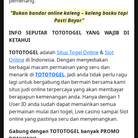
pemenang.
“Bukan bandar online kaleng – kaleng bosku tapi
Pasti Bayar”
INFO SEPUTAR TOTOTOGEL YANG WAJIB DI
KETAHUI
TOTOTOGEL
adalah
Situs Togel Online
&
Slot
Online
di Indonesia. Dengan menyediakan
berbagai macam permainan yang seru dan
menarik di
TOTOTOGEL
. Jadi anda tidak perlu ragu
lagi untuk bergabung dan bermain bersama kami
situs judi online terpercaya yang akan membayar
berapapun kemenangan anda. Hanya dengan 1
User ID anda sudah dapat memainkan semua
permainan mulai dari togel, Live casino sampai Slot
online yang pastinya seru dan menyenangkan.
Gabung dengan
TOTOTOGEL banyak PROMO