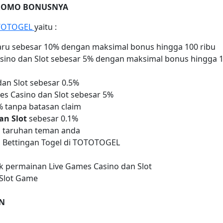
PROMO BONUSNYA
TOTOGEL
yaitu :
ru sebesar 10% dengan maksimal bonus hingga 100 ribu
sino dan Slot sebesar 5% dengan maksimal bonus hingga 
dan Slot sebesar 0.5%
s Casino dan Slot sebesar 5%
 tanpa batasan claim
an Slot
sebesar 0.1%
i taruhan teman anda
 Bettingan Togel di TOTOTOGEL
 permainan Live Games Casino dan Slot
 Slot Game
N