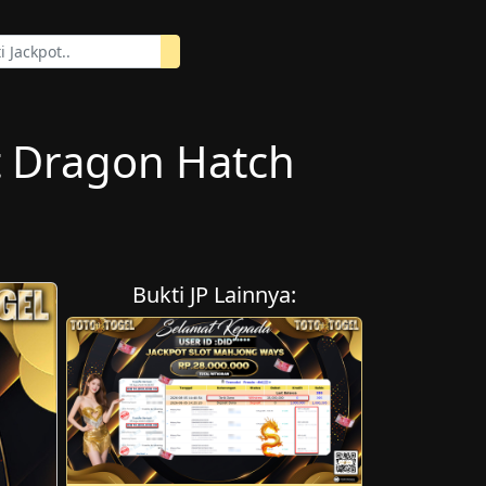
t Dragon Hatch
Bukti JP Lainnya: