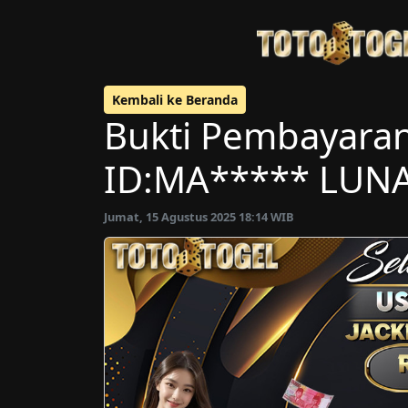
Kembali ke Beranda
Bukti Pembayaran
ID:MA***** LUN
Jumat, 15 Agustus 2025 18:14 WIB