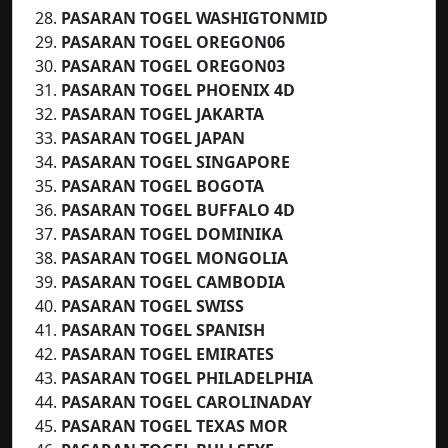
PASARAN TOGEL WASHIGTONMID
PASARAN TOGEL OREGON06
PASARAN TOGEL OREGON03
PASARAN TOGEL PHOENIX 4D
PASARAN TOGEL JAKARTA
PASARAN TOGEL JAPAN
PASARAN TOGEL SINGAPORE
PASARAN TOGEL BOGOTA
PASARAN TOGEL BUFFALO 4D
PASARAN TOGEL DOMINIKA
PASARAN TOGEL MONGOLIA
PASARAN TOGEL CAMBODIA
PASARAN TOGEL SWISS
PASARAN TOGEL SPANISH
PASARAN TOGEL EMIRATES
PASARAN TOGEL PHILADELPHIA
PASARAN TOGEL CAROLINADAY
PASARAN TOGEL TEXAS MOR