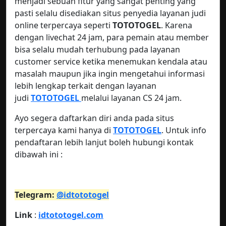
menjadi sebuah fitur yang sangat penting yang
pasti selalu disediakan situs penyedia layanan judi
online terpercaya seperti
TOTOTOGEL
. Karena
dengan livechat 24 jam, para pemain atau member
bisa selalu mudah terhubung pada layanan
customer service ketika menemukan kendala atau
masalah maupun jika ingin mengetahui informasi
lebih lengkap terkait dengan layanan
judi
TOTOTOGEL
melalui layanan CS 24 jam.
Ayo segera daftarkan diri anda pada situs
terpercaya kami hanya di
TOTOTOGEL
. Untuk info
pendaftaran lebih lanjut boleh hubungi kontak
dibawah ini :
Telegram:
@idtototogel
Link
:
idtototogel.com