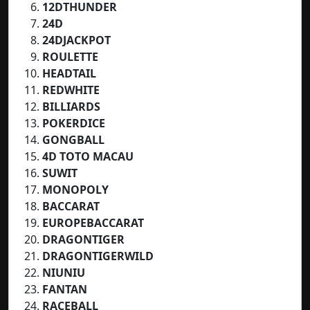
12DTHUNDER
24D
24DJACKPOT
ROULETTE
HEADTAIL
REDWHITE
BILLIARDS
POKERDICE
GONGBALL
4D TOTO MACAU
SUWIT
MONOPOLY
BACCARAT
EUROPEBACCARAT
DRAGONTIGER
DRAGONTIGERWILD
NIUNIU
FANTAN
RACEBALL