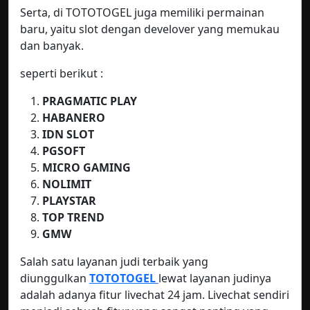
Serta, di TOTOTOGEL juga memiliki permainan
baru, yaitu slot dengan develover yang memukau
dan banyak.
seperti berikut :
PRAGMATIC PLAY
HABANERO
IDN SLOT
PGSOFT
MICRO GAMING
NOLIMIT
PLAYSTAR
TOP TREND
GMW
Salah satu layanan judi terbaik yang
diunggulkan
TOTOTOGEL
lewat layanan judinya
adalah adanya fitur livechat 24 jam. Livechat sendiri