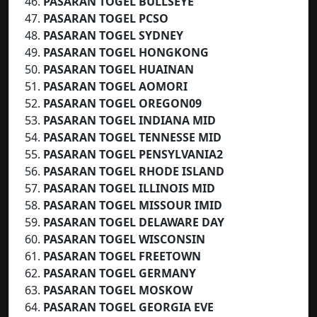
PASARAN TOGEL BULLSEYE
PASARAN TOGEL PCSO
PASARAN TOGEL SYDNEY
PASARAN TOGEL HONGKONG
PASARAN TOGEL HUAINAN
PASARAN TOGEL AOMORI
PASARAN TOGEL OREGON09
PASARAN TOGEL INDIANA MID
PASARAN TOGEL TENNESSE MID
PASARAN TOGEL PENSYLVANIA2
PASARAN TOGEL RHODE ISLAND
PASARAN TOGEL ILLINOIS MID
PASARAN TOGEL MISSOUR IMID
PASARAN TOGEL DELAWARE DAY
PASARAN TOGEL WISCONSIN
PASARAN TOGEL FREETOWN
PASARAN TOGEL GERMANY
PASARAN TOGEL MOSKOW
PASARAN TOGEL GEORGIA EVE