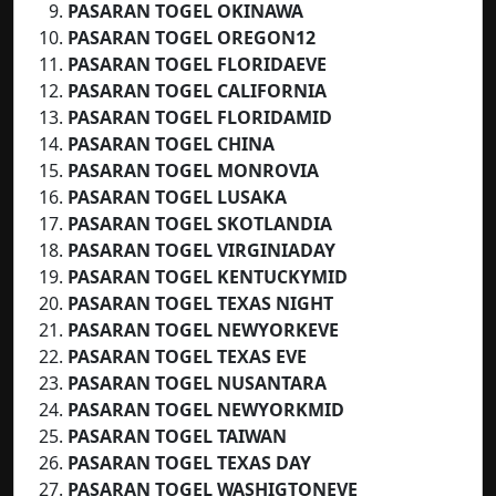
PASARAN TOGEL OKINAWA
PASARAN TOGEL OREGON12
PASARAN TOGEL FLORIDAEVE
PASARAN TOGEL CALIFORNIA
PASARAN TOGEL FLORIDAMID
PASARAN TOGEL CHINA
PASARAN TOGEL MONROVIA
PASARAN TOGEL LUSAKA
PASARAN TOGEL SKOTLANDIA
PASARAN TOGEL VIRGINIADAY
PASARAN TOGEL KENTUCKYMID
PASARAN TOGEL TEXAS NIGHT
PASARAN TOGEL NEWYORKEVE
PASARAN TOGEL TEXAS EVE
PASARAN TOGEL NUSANTARA
PASARAN TOGEL NEWYORKMID
PASARAN TOGEL TAIWAN
PASARAN TOGEL TEXAS DAY
PASARAN TOGEL WASHIGTONEVE