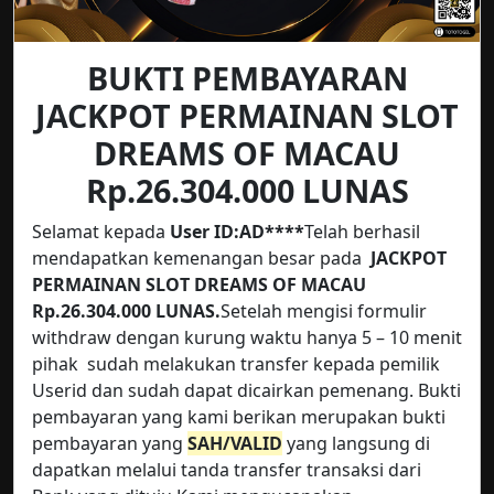
BUKTI PEMBAYARAN
JACKPOT PERMAINAN SLOT
DREAMS OF MACAU
Rp.26.304.000 LUNAS
Selamat kepada
User ID:AD****
Telah berhasil
mendapatkan kemenangan besar pada
JACKPOT
PERMAINAN SLOT DREAMS OF MACAU
Rp.26.304.000 LUNAS.
Setelah mengisi formulir
withdraw dengan kurung waktu hanya 5 – 10 menit
pihak
sudah melakukan transfer kepada pemilik
Userid dan sudah dapat dicairkan pemenang. Bukti
pembayaran yang kami berikan merupakan bukti
pembayaran yang
SAH/VALID
yang langsung di
dapatkan melalui tanda transfer transaksi dari