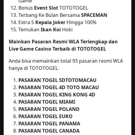
Game
Bonus
Event Slot
TOTOTOGEL
Terbang Ke Bulan Bersama
SPACEMAN
Extra 5
Kepala Joker
Hingga 100%
Temukan
Ikan Koi
Hoki
Mainkan Pasaran Resmi WLA Terlengkap dan
Live Game Casino Terbaik di TOTOTOGEL
Anda bisa memainkan total 93 pasaran resmi WLA
hanya di TOTOTOGEL.
PASARAN TOGEL 5DTOTOMACAU
PASARAN TOGEL 4D TOTO MACAU
PASARAN TOGEL KING KONG 4D
PASARAN TOGEL MIAMI
PASARAN TOGEL POLAND
PASARAN TOGEL EURO
PASARAN TOGEL PANAMA
PASARAN TOGEL CANADA