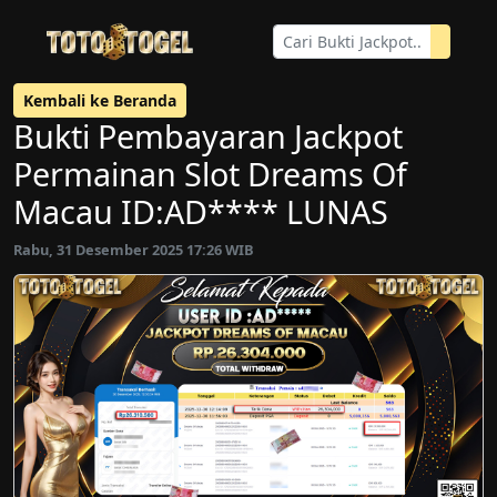
Kembali ke Beranda
Bukti Pembayaran Jackpot
Permainan Slot Dreams Of
Macau ID:AD**** LUNAS
Rabu, 31 Desember 2025 17:26 WIB