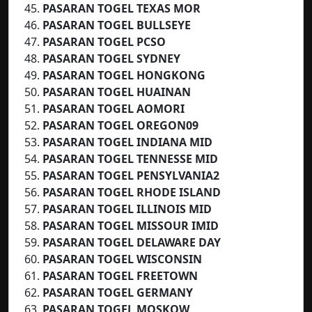
PASARAN TOGEL TEXAS MOR
PASARAN TOGEL BULLSEYE
PASARAN TOGEL PCSO
PASARAN TOGEL SYDNEY
PASARAN TOGEL HONGKONG
PASARAN TOGEL HUAINAN
PASARAN TOGEL AOMORI
PASARAN TOGEL OREGON09
PASARAN TOGEL INDIANA MID
PASARAN TOGEL TENNESSE MID
PASARAN TOGEL PENSYLVANIA2
PASARAN TOGEL RHODE ISLAND
PASARAN TOGEL ILLINOIS MID
PASARAN TOGEL MISSOUR IMID
PASARAN TOGEL DELAWARE DAY
PASARAN TOGEL WISCONSIN
PASARAN TOGEL FREETOWN
PASARAN TOGEL GERMANY
PASARAN TOGEL MOSKOW