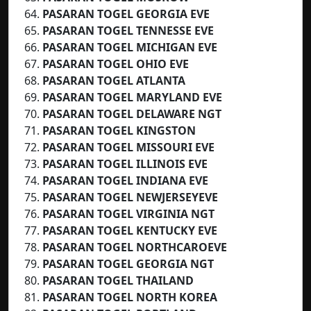
PASARAN TOGEL GEORGIA EVE
PASARAN TOGEL TENNESSE EVE
PASARAN TOGEL MICHIGAN EVE
PASARAN TOGEL OHIO EVE
PASARAN TOGEL ATLANTA
PASARAN TOGEL MARYLAND EVE
PASARAN TOGEL DELAWARE NGT
PASARAN TOGEL KINGSTON
PASARAN TOGEL MISSOURI EVE
PASARAN TOGEL ILLINOIS EVE
PASARAN TOGEL INDIANA EVE
PASARAN TOGEL NEWJERSEYEVE
PASARAN TOGEL VIRGINIA NGT
PASARAN TOGEL KENTUCKY EVE
PASARAN TOGEL NORTHCAROEVE
PASARAN TOGEL GEORGIA NGT
PASARAN TOGEL THAILAND
PASARAN TOGEL NORTH KOREA