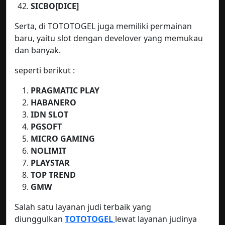
SICBO[DICE]
Serta, di TOTOTOGEL juga memiliki permainan
baru, yaitu slot dengan develover yang memukau
dan banyak.
seperti berikut :
PRAGMATIC PLAY
HABANERO
IDN SLOT
PGSOFT
MICRO GAMING
NOLIMIT
PLAYSTAR
TOP TREND
GMW
Salah satu layanan judi terbaik yang
diunggulkan
TOTOTOGEL
lewat layanan judinya