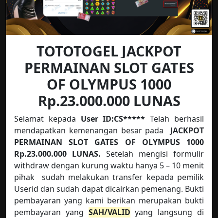
TOTOTOGEL JACKPOT
PERMAINAN SLOT GATES
OF OLYMPUS 1000
Rp.23.000.000 LUNAS
Selamat kepada
User ID:CS*****
Telah berhasil
mendapatkan kemenangan besar pada
JACKPOT
PERMAINAN SLOT GATES OF OLYMPUS 1000
Rp.23.000.000 LUNAS.
Setelah mengisi formulir
withdraw dengan kurung waktu hanya 5 – 10 menit
pihak
sudah melakukan transfer kepada pemilik
Userid dan sudah dapat dicairkan pemenang. Bukti
pembayaran yang kami berikan merupakan bukti
pembayaran yang
SAH/VALID
yang langsung di