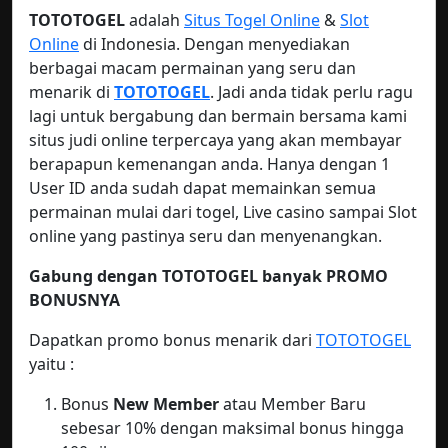
TOTOTOGEL
adalah
Situs Togel Online
&
Slot
Online
di Indonesia. Dengan menyediakan
berbagai macam permainan yang seru dan
menarik di
TOTOTOGEL
. Jadi anda tidak perlu ragu
lagi untuk bergabung dan bermain bersama kami
situs judi online terpercaya yang akan membayar
berapapun kemenangan anda. Hanya dengan 1
User ID anda sudah dapat memainkan semua
permainan mulai dari togel, Live casino sampai Slot
online yang pastinya seru dan menyenangkan.
Gabung dengan
TOTOTOGEL banyak PROMO
BONUSNYA
Dapatkan promo bonus menarik dari
TOTOTOGEL
yaitu :
Bonus
New Member
atau Member Baru
sebesar 10% dengan maksimal bonus hingga