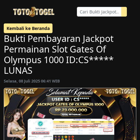
Kembali ke Beranda
Bukti Pembayaran Jackpot
Permainan Slot Gates Of
Olympus 1000 ID:CS*****
LUNAS
Selasa, 08 Juli 2025 06:41 WIB