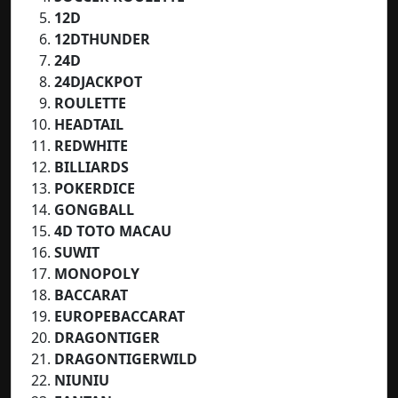
12D
12DTHUNDER
24D
24DJACKPOT
ROULETTE
HEADTAIL
REDWHITE
BILLIARDS
POKERDICE
GONGBALL
4D TOTO MACAU
SUWIT
MONOPOLY
BACCARAT
EUROPEBACCARAT
DRAGONTIGER
DRAGONTIGERWILD
NIUNIU