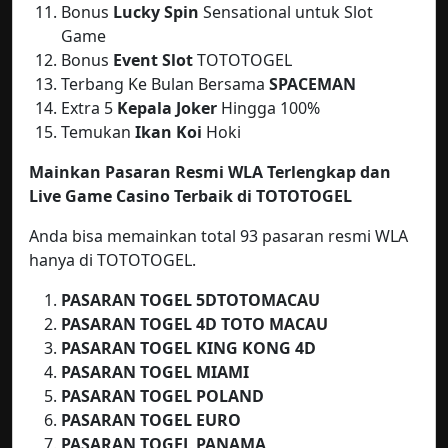
Bonus
Lucky Spin
Sensational untuk Slot
Game
Bonus
Event Slot
TOTOTOGEL
Terbang Ke Bulan Bersama
SPACEMAN
Extra 5
Kepala Joker
Hingga 100%
Temukan
Ikan Koi
Hoki
Mainkan Pasaran Resmi WLA Terlengkap dan
Live Game Casino Terbaik di TOTOTOGEL
Anda bisa memainkan total 93 pasaran resmi WLA
hanya di TOTOTOGEL.
PASARAN TOGEL 5DTOTOMACAU
PASARAN TOGEL 4D TOTO MACAU
PASARAN TOGEL KING KONG 4D
PASARAN TOGEL MIAMI
PASARAN TOGEL POLAND
PASARAN TOGEL EURO
PASARAN TOGEL PANAMA