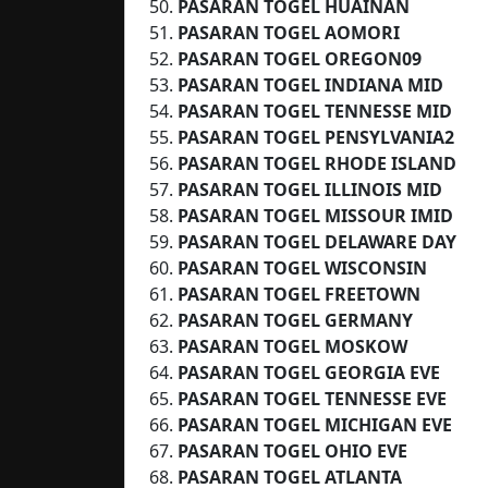
PASARAN TOGEL HUAINAN
PASARAN TOGEL AOMORI
PASARAN TOGEL OREGON09
PASARAN TOGEL INDIANA MID
PASARAN TOGEL TENNESSE MID
PASARAN TOGEL PENSYLVANIA2
PASARAN TOGEL RHODE ISLAND
PASARAN TOGEL ILLINOIS MID
PASARAN TOGEL MISSOUR IMID
PASARAN TOGEL DELAWARE DAY
PASARAN TOGEL WISCONSIN
PASARAN TOGEL FREETOWN
PASARAN TOGEL GERMANY
PASARAN TOGEL MOSKOW
PASARAN TOGEL GEORGIA EVE
PASARAN TOGEL TENNESSE EVE
PASARAN TOGEL MICHIGAN EVE
PASARAN TOGEL OHIO EVE
PASARAN TOGEL ATLANTA