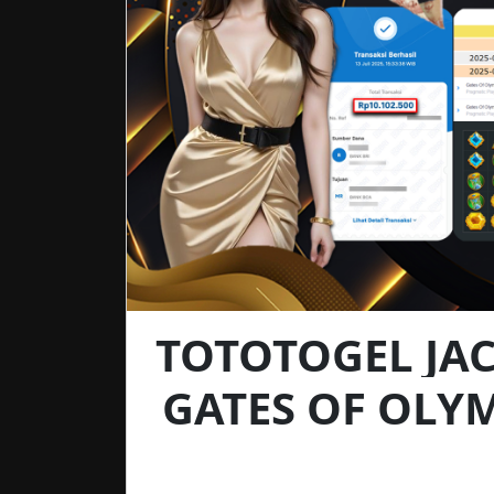
TOTOTOGEL JA
GATES OF OLYM