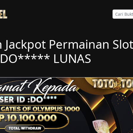
 Jackpot Permainan Slot
:DO***** LUNAS