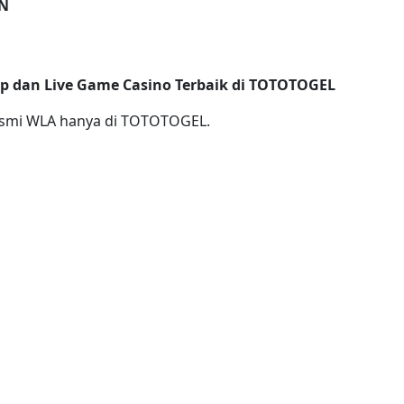
N
p dan Live Game Casino Terbaik di TOTOTOGEL
esmi WLA hanya di TOTOTOGEL.
U