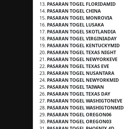
PASARAN TOGEL FLORIDAMID
PASARAN TOGEL CHINA
PASARAN TOGEL MONROVIA
PASARAN TOGEL LUSAKA
PASARAN TOGEL SKOTLANDIA
PASARAN TOGEL VIRGINIADAY
PASARAN TOGEL KENTUCKYMID
PASARAN TOGEL TEXAS NIGHT
PASARAN TOGEL NEWYORKEVE
PASARAN TOGEL TEXAS EVE
PASARAN TOGEL NUSANTARA
PASARAN TOGEL NEWYORKMID
PASARAN TOGEL TAIWAN
PASARAN TOGEL TEXAS DAY
PASARAN TOGEL WASHIGTONEVE
PASARAN TOGEL WASHIGTONMID
PASARAN TOGEL OREGON06
PASARAN TOGEL OREGON03
PASARAN TOGEL PHOENIX 4D