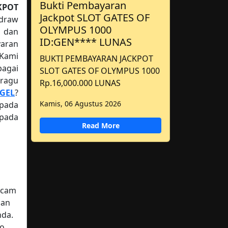
Bukti Pembayaran
KPOT
Jackpot SLOT GATES OF
hdraw
OLYMPUS 1000
d dan
ID:GEN**** LUNAS
yaran
.Kami
BUKTI PEMBAYARAN JACKPOT
agai
SLOT GATES OF OLYMPUS 1000
ragu
Rp.16,000.000 LUNAS
GEL
?
Kamis, 06 Agustus 2026
 pada
pada
Read More
acam
dan
nda.
no