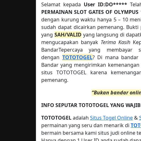
Selamat kepada
User ID:DO*****
Tel
PERMAINAN SLOT GATES OF OLYMPUS 1
dengan kurung waktu hanya 5 – 10 men
sudah dapat dicairkan pemenang. Bukt
yang
SAH/VALID
yang langsung di dapatk
mengucapakan banyak
Terima Kasih
Ke
BandarTepercaya yang membayar 
dengan
TOTOTOGEL
? Di mana bandar 
Bandar yang mengirimkan kemenangan me
situs TOTOTOGEL karena kemenangan
pemenang.
“Bukan bandar onlin
INFO SEPUTAR TOTOTOGEL YANG WAJIB
TOTOTOGEL
adalah
Situs Togel Online
&
permainan yang seru dan menarik di
TOT
bermain bersama kami situs judi online
Hanya dengan 1 User ID anda sudah dapa