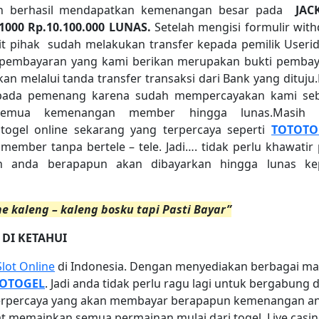
ah berhasil mendapatkan kemenangan besar pada
JAC
000 Rp.10.100.000 LUNAS.
Setelah mengisi formulir wit
it pihak
sudah melakukan transfer kepada pemilik Useri
i pembayaran yang kami berikan merupakan bukti pemba
an melalui tanda transfer transaksi dari Bank yang dituju
pada pemenang karena sudah mempercayakan kami seb
semua kemenangan member hingga lunas.Masih 
togel online sekarang yang terpercaya seperti
TOTOTO
mber tanpa bertele – tele. Jadi…. tidak perlu khawatir
 anda berapapun akan dibayarkan hingga lunas ke
e kaleng – kaleng bosku tapi Pasti Bayar”
 DI KETAHUI
Slot Online
di Indonesia. Dengan menyediakan berbagai m
OTOGEL
. Jadi anda tidak perlu ragu lagi untuk bergabung 
 terpercaya yang akan membayar berapapun kemenangan a
t memainkan semua permainan mulai dari togel, Live casi