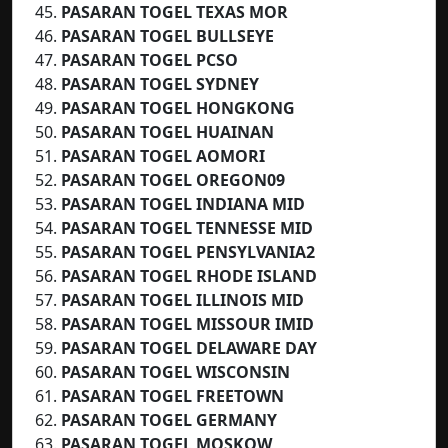
PASARAN TOGEL TEXAS MOR
PASARAN TOGEL BULLSEYE
PASARAN TOGEL PCSO
PASARAN TOGEL SYDNEY
PASARAN TOGEL HONGKONG
PASARAN TOGEL HUAINAN
PASARAN TOGEL AOMORI
PASARAN TOGEL OREGON09
PASARAN TOGEL INDIANA MID
PASARAN TOGEL TENNESSE MID
PASARAN TOGEL PENSYLVANIA2
PASARAN TOGEL RHODE ISLAND
PASARAN TOGEL ILLINOIS MID
PASARAN TOGEL MISSOUR IMID
PASARAN TOGEL DELAWARE DAY
PASARAN TOGEL WISCONSIN
PASARAN TOGEL FREETOWN
PASARAN TOGEL GERMANY
PASARAN TOGEL MOSKOW