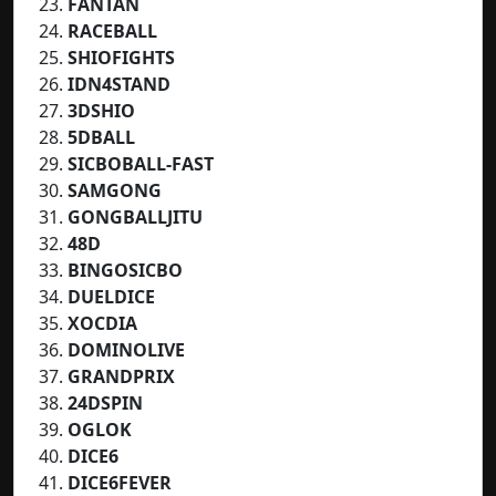
FANTAN
RACEBALL
SHIOFIGHTS
IDN4STAND
3DSHIO
5DBALL
SICBOBALL-FAST
SAMGONG
GONGBALLJITU
48D
BINGOSICBO
DUELDICE
XOCDIA
DOMINOLIVE
GRANDPRIX
24DSPIN
OGLOK
DICE6
DICE6FEVER