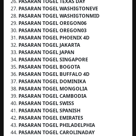
PASARAN TOGEL TEXAS DAY
PASARAN TOGEL WASHIGTONEVE
PASARAN TOGEL WASHIGTONMID
PASARAN TOGEL OREGON06
PASARAN TOGEL OREGON03
PASARAN TOGEL PHOENIX 4D
PASARAN TOGEL JAKARTA
PASARAN TOGEL JAPAN
PASARAN TOGEL SINGAPORE
PASARAN TOGEL BOGOTA
PASARAN TOGEL BUFFALO 4D
PASARAN TOGEL DOMINIKA
PASARAN TOGEL MONGOLIA
PASARAN TOGEL CAMBODIA
PASARAN TOGEL SWISS
PASARAN TOGEL SPANISH
PASARAN TOGEL EMIRATES
PASARAN TOGEL PHILADELPHIA
PASARAN TOGEL CAROLINADAY