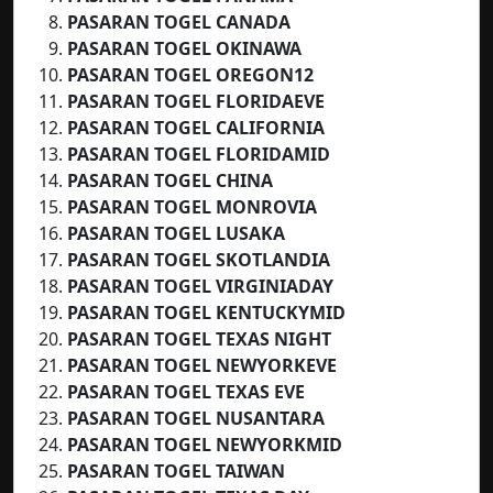
PASARAN TOGEL CANADA
PASARAN TOGEL OKINAWA
PASARAN TOGEL OREGON12
PASARAN TOGEL FLORIDAEVE
PASARAN TOGEL CALIFORNIA
PASARAN TOGEL FLORIDAMID
PASARAN TOGEL CHINA
PASARAN TOGEL MONROVIA
PASARAN TOGEL LUSAKA
PASARAN TOGEL SKOTLANDIA
PASARAN TOGEL VIRGINIADAY
PASARAN TOGEL KENTUCKYMID
PASARAN TOGEL TEXAS NIGHT
PASARAN TOGEL NEWYORKEVE
PASARAN TOGEL TEXAS EVE
PASARAN TOGEL NUSANTARA
PASARAN TOGEL NEWYORKMID
PASARAN TOGEL TAIWAN