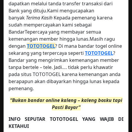
dapatkan melalui tanda transfer transaksi dari
Bank yang dituju.Kami mengucapakan
banyak
Terima Kasih
Kepada pemenang karena
sudah mempercayakan kami sebagai
BandarTepercaya yang membayar semua
kemenangan member hingga lunas.Masih ragu
dengan
TOTOTOGEL
? Di mana bandar togel online
sekarang yang terpercaya seperti
TOTOTOGEL
?
Bandar yang mengirimkan kemenangan member
tanpa bertele – tele. Jadi…. tidak perlu khawatir
pada situs TOTOTOGEL karena kemenangan anda
berapapun akan dibayarkan hingga lunas kepada
pemenang.
“Bukan bandar online kaleng – kaleng bosku tapi
Pasti Bayar”
INFO SEPUTAR TOTOTOGEL YANG WAJIB DI
KETAHUI