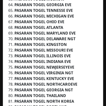
PASARAN TOGEL GEORGIA EVE
PASARAN TOGEL TENNESSE EVE
PASARAN TOGEL MICHIGAN EVE
PASARAN TOGEL OHIO EVE
PASARAN TOGEL ATLANTA
PASARAN TOGEL MARYLAND EVE
PASARAN TOGEL DELAWARE NGT
PASARAN TOGEL KINGSTON
PASARAN TOGEL MISSOURI EVE
PASARAN TOGEL ILLINOIS EVE
PASARAN TOGEL INDIANA EVE
PASARAN TOGEL NEWJERSEYEVE
PASARAN TOGEL VIRGINIA NGT
PASARAN TOGEL KENTUCKY EVE
PASARAN TOGEL NORTHCAROEVE
PASARAN TOGEL GEORGIA NGT
PASARAN TOGEL THAILAND
PASARAN TOGEL NORTH KOREA