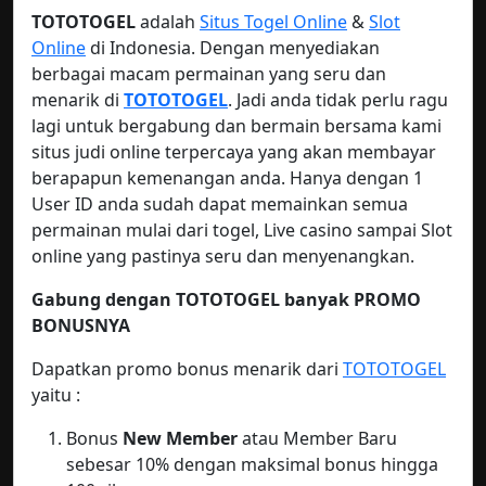
TOTOTOGEL
adalah
Situs Togel Online
&
Slot
Online
di Indonesia. Dengan menyediakan
berbagai macam permainan yang seru dan
menarik di
TOTOTOGEL
. Jadi anda tidak perlu ragu
lagi untuk bergabung dan bermain bersama kami
situs judi online terpercaya yang akan membayar
berapapun kemenangan anda. Hanya dengan 1
User ID anda sudah dapat memainkan semua
permainan mulai dari togel, Live casino sampai Slot
online yang pastinya seru dan menyenangkan.
Gabung dengan
TOTOTOGEL banyak PROMO
BONUSNYA
Dapatkan promo bonus menarik dari
TOTOTOGEL
yaitu :
Bonus
New Member
atau Member Baru
sebesar 10% dengan maksimal bonus hingga