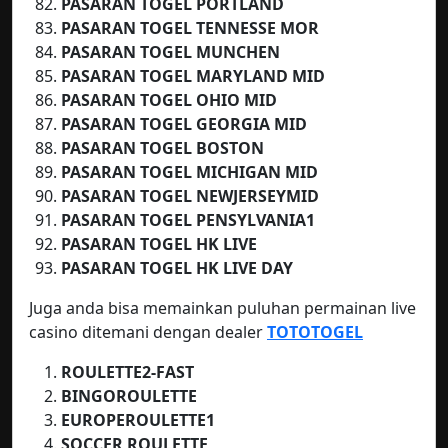
PASARAN TOGEL PORTLAND
PASARAN TOGEL TENNESSE MOR
PASARAN TOGEL MUNCHEN
PASARAN TOGEL MARYLAND MID
PASARAN TOGEL OHIO MID
PASARAN TOGEL GEORGIA MID
PASARAN TOGEL BOSTON
PASARAN TOGEL MICHIGAN MID
PASARAN TOGEL NEWJERSEYMID
PASARAN TOGEL PENSYLVANIA1
PASARAN TOGEL HK LIVE
PASARAN TOGEL HK LIVE DAY
Juga anda bisa memainkan puluhan permainan live
casino ditemani dengan dealer
TOTOTOGEL
ROULETTE2-FAST
BINGOROULETTE
EUROPEROULETTE1
SOCCER ROULETTE