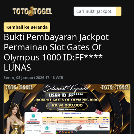
Kembali ke Beranda
Bukti Pembayaran Jackpot
Permainan Slot Gates Of
Olympus 1000 ID:FF****
LUNAS
Senin, 05 Januari 2026 17:48 WIB