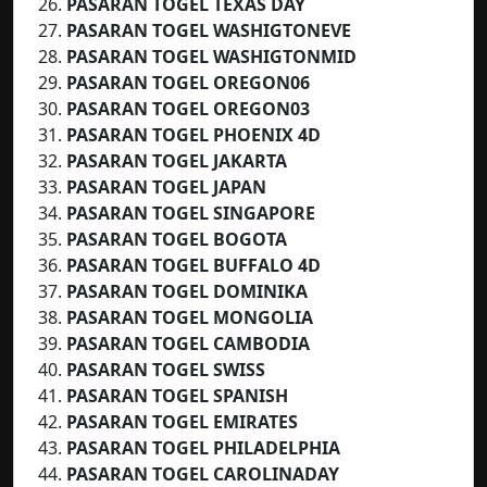
PASARAN TOGEL TEXAS DAY
PASARAN TOGEL WASHIGTONEVE
PASARAN TOGEL WASHIGTONMID
PASARAN TOGEL OREGON06
PASARAN TOGEL OREGON03
PASARAN TOGEL PHOENIX 4D
PASARAN TOGEL JAKARTA
PASARAN TOGEL JAPAN
PASARAN TOGEL SINGAPORE
PASARAN TOGEL BOGOTA
PASARAN TOGEL BUFFALO 4D
PASARAN TOGEL DOMINIKA
PASARAN TOGEL MONGOLIA
PASARAN TOGEL CAMBODIA
PASARAN TOGEL SWISS
PASARAN TOGEL SPANISH
PASARAN TOGEL EMIRATES
PASARAN TOGEL PHILADELPHIA
PASARAN TOGEL CAROLINADAY