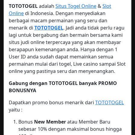
TOTOTOGEL
adalah
Situs Togel Online
&
Slot
Online
di Indonesia. Dengan menyediakan
berbagai macam permainan yang seru dan
menarik di
TOTOTOGEL
. Jadi anda tidak perlu ragu
lagi untuk bergabung dan bermain bersama kami
situs judi online terpercaya yang akan membayar
berapapun kemenangan anda. Hanya dengan 1
User ID anda sudah dapat memainkan semua
permainan mulai dari togel, Live casino sampai Slot
online yang pastinya seru dan menyenangkan.
Gabung dengan
TOTOTOGEL banyak PROMO
BONUSNYA
Dapatkan promo bonus menarik dari
TOTOTOGEL
yaitu :
Bonus
New Member
atau Member Baru
sebesar 10% dengan maksimal bonus hingga