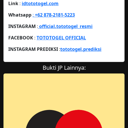
Link
:
idtototogel.com
Whatsapp
:
+62 878-2181-5223
INSTAGRAM
:
official.tototogel_resmi
FACEBOOK
:
TOTOTOGEL OFFICIAL
INSTAGRAM PREDIKSI
:
tototogel.prediksi
Bukti JP Lainnya: