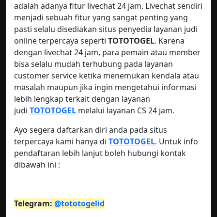
adalah adanya fitur livechat 24 jam. Livechat sendiri
menjadi sebuah fitur yang sangat penting yang
pasti selalu disediakan situs penyedia layanan judi
online terpercaya seperti
TOTOTOGEL
. Karena
dengan livechat 24 jam, para pemain atau member
bisa selalu mudah terhubung pada layanan
customer service ketika menemukan kendala atau
masalah maupun jika ingin mengetahui informasi
lebih lengkap terkait dengan layanan
judi
TOTOTOGEL
melalui layanan CS 24 jam.
Ayo segera daftarkan diri anda pada situs
terpercaya kami hanya di
TOTOTOGEL
. Untuk info
pendaftaran lebih lanjut boleh hubungi kontak
dibawah ini :
Telegram:
@tototogelid