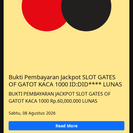
Bukti Pembayaran Jackpot SLOT GATES
OF GATOT KACA 1000 ID:DID**** LUNAS
BUKTI PEMBAYARAN JACKPOT SLOT GATES OF
GATOT KACA 1000 Rp.60,000.000 LUNAS
Sabtu, 08 Agustus 2026
Read More