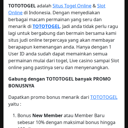
TOTOTOGEL
adalah
Situs Togel Online
&
Slot
Online
di Indonesia. Dengan menyediakan
berbagai macam permainan yang seru dan
menarik di
TOTOTOGEL
. Jadi anda tidak perlu ragu
lagi untuk bergabung dan bermain bersama kami
situs judi online terpercaya yang akan membayar
berapapun kemenangan anda. Hanya dengan 1
User ID anda sudah dapat memainkan semua
permainan mulai dari togel, Live casino sampai Slot
online yang pastinya seru dan menyenangkan.
Gabung dengan
TOTOTOGEL banyak PROMO
BONUSNYA
Dapatkan promo bonus menarik dari
TOTOTOGEL
yaitu :
Bonus
New Member
atau Member Baru
sebesar 10% dengan maksimal bonus hingga