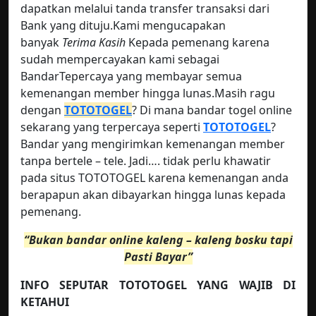
dapatkan melalui tanda transfer transaksi dari
Bank yang dituju.Kami mengucapakan
banyak
Terima Kasih
Kepada pemenang karena
sudah mempercayakan kami sebagai
BandarTepercaya yang membayar semua
kemenangan member hingga lunas.Masih ragu
dengan
TOTOTOGEL
? Di mana bandar togel online
sekarang yang terpercaya seperti
TOTOTOGEL
?
Bandar yang mengirimkan kemenangan member
tanpa bertele – tele. Jadi…. tidak perlu khawatir
pada situs TOTOTOGEL karena kemenangan anda
berapapun akan dibayarkan hingga lunas kepada
pemenang.
“Bukan bandar online kaleng – kaleng bosku tapi
Pasti Bayar”
INFO SEPUTAR TOTOTOGEL YANG WAJIB DI
KETAHUI