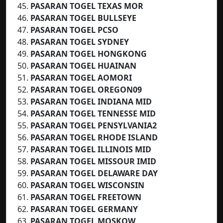
PASARAN TOGEL TEXAS MOR
PASARAN TOGEL BULLSEYE
PASARAN TOGEL PCSO
PASARAN TOGEL SYDNEY
PASARAN TOGEL HONGKONG
PASARAN TOGEL HUAINAN
PASARAN TOGEL AOMORI
PASARAN TOGEL OREGON09
PASARAN TOGEL INDIANA MID
PASARAN TOGEL TENNESSE MID
PASARAN TOGEL PENSYLVANIA2
PASARAN TOGEL RHODE ISLAND
PASARAN TOGEL ILLINOIS MID
PASARAN TOGEL MISSOUR IMID
PASARAN TOGEL DELAWARE DAY
PASARAN TOGEL WISCONSIN
PASARAN TOGEL FREETOWN
PASARAN TOGEL GERMANY
PASARAN TOGEL MOSKOW