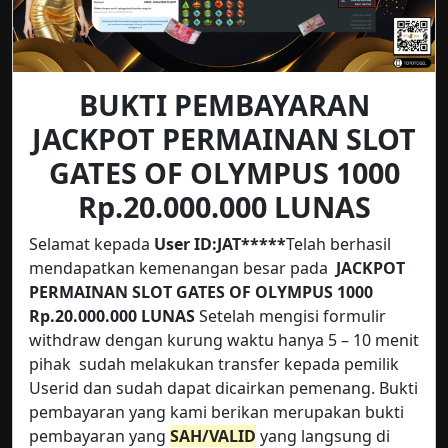
BUKTI PEMBAYARAN
JACKPOT PERMAINAN SLOT
GATES OF OLYMPUS 1000
Rp.20.000.000 LUNAS
Selamat kepada
User ID:JAT*****
Telah berhasil
mendapatkan kemenangan besar pada
JACKPOT
PERMAINAN SLOT GATES OF OLYMPUS 1000
Rp.20.000.000 LUNAS
Setelah mengisi formulir
withdraw dengan kurung waktu hanya 5 – 10 menit
pihak
sudah melakukan transfer kepada pemilik
Userid dan sudah dapat dicairkan pemenang. Bukti
pembayaran yang kami berikan merupakan bukti
pembayaran yang
SAH/VALID
yang langsung di