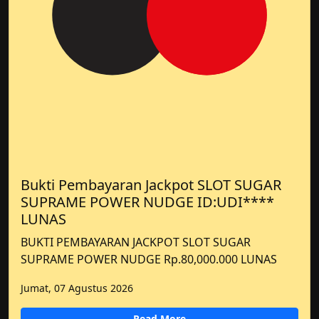
Bukti Pembayaran Jackpot SLOT SUGAR
SUPRAME POWER NUDGE ID:UDI****
LUNAS
BUKTI PEMBAYARAN JACKPOT SLOT SUGAR
SUPRAME POWER NUDGE Rp.80,000.000 LUNAS
Jumat, 07 Agustus 2026
Read More