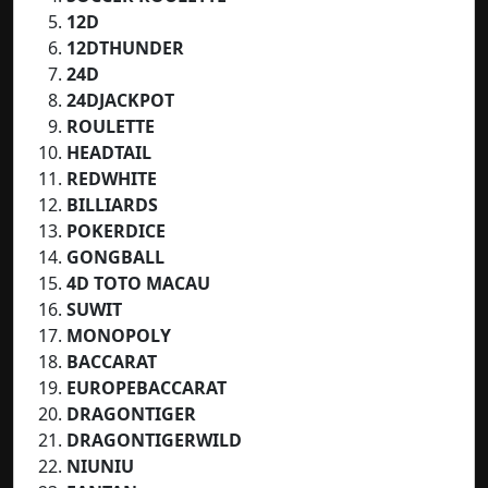
12D
12DTHUNDER
24D
24DJACKPOT
ROULETTE
HEADTAIL
REDWHITE
BILLIARDS
POKERDICE
GONGBALL
4D TOTO MACAU
SUWIT
MONOPOLY
BACCARAT
EUROPEBACCARAT
DRAGONTIGER
DRAGONTIGERWILD
NIUNIU