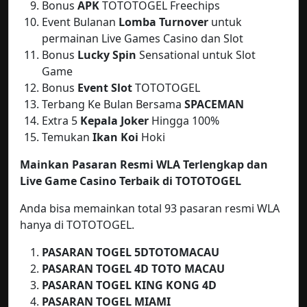
Bonus
APK
TOTOTOGEL Freechips
Event Bulanan
Lomba Turnover
untuk
permainan Live Games Casino dan Slot
Bonus
Lucky Spin
Sensational untuk Slot
Game
Bonus
Event Slot
TOTOTOGEL
Terbang Ke Bulan Bersama
SPACEMAN
Extra 5
Kepala Joker
Hingga 100%
Temukan
Ikan Koi
Hoki
Mainkan Pasaran Resmi WLA Terlengkap dan
Live Game Casino Terbaik di TOTOTOGEL
Anda bisa memainkan total 93 pasaran resmi WLA
hanya di TOTOTOGEL.
PASARAN TOGEL 5DTOTOMACAU
PASARAN TOGEL 4D TOTO MACAU
PASARAN TOGEL KING KONG 4D
PASARAN TOGEL MIAMI