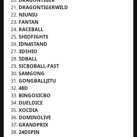
DRAGONTIGERWILD
NIUNIU
FANTAN
RACEBALL
SHIOFIGHTS
IDN4STAND
3DSHIO
5DBALL
SICBOBALL-FAST
SAMGONG
GONGBALLJITU
48D
BINGOSICBO
DUELDICE
XOCDIA
DOMINOLIVE
GRANDPRIX
24DSPIN