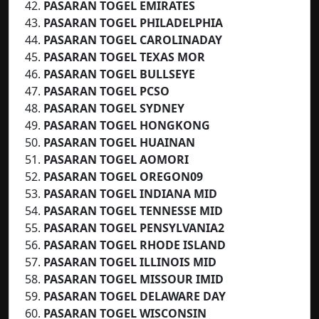
PASARAN TOGEL EMIRATES
PASARAN TOGEL PHILADELPHIA
PASARAN TOGEL CAROLINADAY
PASARAN TOGEL TEXAS MOR
PASARAN TOGEL BULLSEYE
PASARAN TOGEL PCSO
PASARAN TOGEL SYDNEY
PASARAN TOGEL HONGKONG
PASARAN TOGEL HUAINAN
PASARAN TOGEL AOMORI
PASARAN TOGEL OREGON09
PASARAN TOGEL INDIANA MID
PASARAN TOGEL TENNESSE MID
PASARAN TOGEL PENSYLVANIA2
PASARAN TOGEL RHODE ISLAND
PASARAN TOGEL ILLINOIS MID
PASARAN TOGEL MISSOUR IMID
PASARAN TOGEL DELAWARE DAY
PASARAN TOGEL WISCONSIN