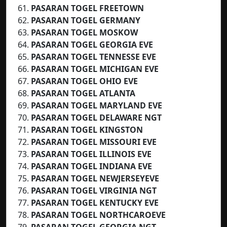
PASARAN TOGEL FREETOWN
PASARAN TOGEL GERMANY
PASARAN TOGEL MOSKOW
PASARAN TOGEL GEORGIA EVE
PASARAN TOGEL TENNESSE EVE
PASARAN TOGEL MICHIGAN EVE
PASARAN TOGEL OHIO EVE
PASARAN TOGEL ATLANTA
PASARAN TOGEL MARYLAND EVE
PASARAN TOGEL DELAWARE NGT
PASARAN TOGEL KINGSTON
PASARAN TOGEL MISSOURI EVE
PASARAN TOGEL ILLINOIS EVE
PASARAN TOGEL INDIANA EVE
PASARAN TOGEL NEWJERSEYEVE
PASARAN TOGEL VIRGINIA NGT
PASARAN TOGEL KENTUCKY EVE
PASARAN TOGEL NORTHCAROEVE
PASARAN TOGEL GEORGIA NGT