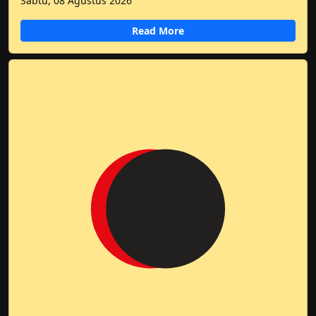
Sabtu, 08 Agustus 2026
Read More