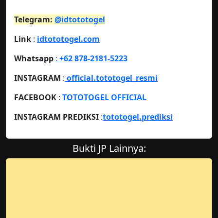
Telegram:
@idtototogel
Link
:
idtototogel.com
Whatsapp
:
+62 878-2181-5223
INSTAGRAM
:
official.tototogel_resmi
FACEBOOK
:
TOTOTOGEL OFFICIAL
INSTAGRAM PREDIKSI
:
tototogel.prediksi
Bukti JP Lainnya: