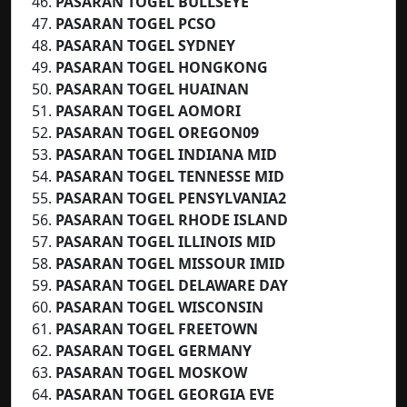
PASARAN TOGEL BULLSEYE
PASARAN TOGEL PCSO
PASARAN TOGEL SYDNEY
PASARAN TOGEL HONGKONG
PASARAN TOGEL HUAINAN
PASARAN TOGEL AOMORI
PASARAN TOGEL OREGON09
PASARAN TOGEL INDIANA MID
PASARAN TOGEL TENNESSE MID
PASARAN TOGEL PENSYLVANIA2
PASARAN TOGEL RHODE ISLAND
PASARAN TOGEL ILLINOIS MID
PASARAN TOGEL MISSOUR IMID
PASARAN TOGEL DELAWARE DAY
PASARAN TOGEL WISCONSIN
PASARAN TOGEL FREETOWN
PASARAN TOGEL GERMANY
PASARAN TOGEL MOSKOW
PASARAN TOGEL GEORGIA EVE