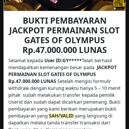
BUKTI PEMBAYARAN
JACKPOT PERMAINAN SLOT
GATES OF OLYMPUS
Rp.47.000.000 LUNAS
Selamat kepada
User ID:GY*****
Telah berhasil
mendapatkan kemenangan besar pada
JACKPOT
PERMAINAN SLOT GATES OF OLYMPUS
Rp.47.000.000 LUNAS
Setelah mengisi formulir
withdraw dengan kurung waktu hanya 5 – 10 menit
pihak
sudah melakukan transfer kepada pemilik
Userid dan sudah dapat dicairkan pemenang. Bukti
pembayaran yang kami berikan merupakan bukti
pembayaran yang
SAH/VALID
yang langsung di
dapatkan melalui tanda transfer transaksi dari