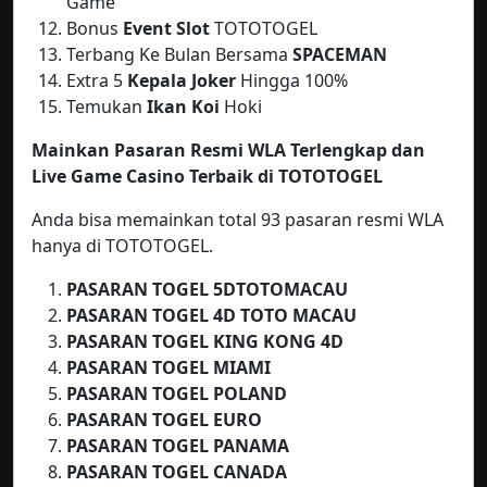
Game
Bonus
Event Slot
TOTOTOGEL
Terbang Ke Bulan Bersama
SPACEMAN
Extra 5
Kepala Joker
Hingga 100%
Temukan
Ikan Koi
Hoki
Mainkan Pasaran Resmi WLA Terlengkap dan
Live Game Casino Terbaik di TOTOTOGEL
Anda bisa memainkan total 93 pasaran resmi WLA
hanya di TOTOTOGEL.
PASARAN TOGEL 5DTOTOMACAU
PASARAN TOGEL 4D TOTO MACAU
PASARAN TOGEL KING KONG 4D
PASARAN TOGEL MIAMI
PASARAN TOGEL POLAND
PASARAN TOGEL EURO
PASARAN TOGEL PANAMA
PASARAN TOGEL CANADA