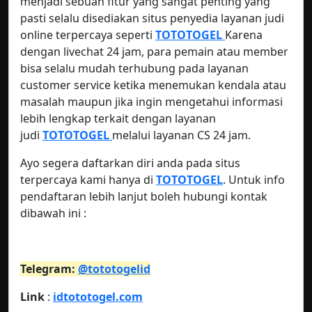
menjadi sebuah fitur yang sangat penting yang
pasti selalu disediakan situs penyedia layanan judi
online terpercaya seperti
TOTOTOGEL
Karena
dengan livechat 24 jam, para pemain atau member
bisa selalu mudah terhubung pada layanan
customer service ketika menemukan kendala atau
masalah maupun jika ingin mengetahui informasi
lebih lengkap terkait dengan layanan
judi
TOTOTOGEL
melalui layanan CS 24 jam.
Ayo segera daftarkan diri anda pada situs
terpercaya kami hanya di
TOTOTOGEL
. Untuk info
pendaftaran lebih lanjut boleh hubungi kontak
dibawah ini :
Telegram:
@tototogelid
Link
:
idtototogel.com