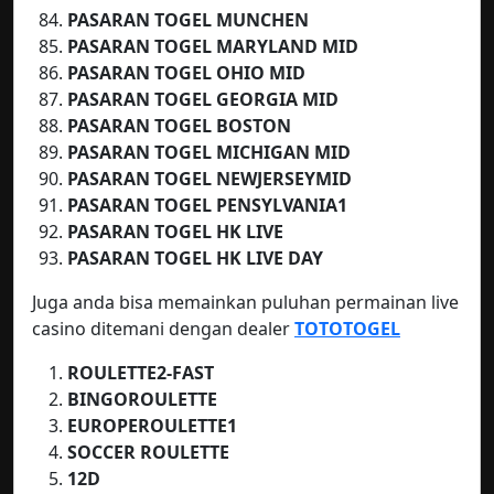
PASARAN TOGEL MUNCHEN
PASARAN TOGEL MARYLAND MID
PASARAN TOGEL OHIO MID
PASARAN TOGEL GEORGIA MID
PASARAN TOGEL BOSTON
PASARAN TOGEL MICHIGAN MID
PASARAN TOGEL NEWJERSEYMID
PASARAN TOGEL PENSYLVANIA1
PASARAN TOGEL HK LIVE
PASARAN TOGEL HK LIVE DAY
Juga anda bisa memainkan puluhan permainan live
casino ditemani dengan dealer
TOTOTOGEL
ROULETTE2-FAST
BINGOROULETTE
EUROPEROULETTE1
SOCCER ROULETTE
12D