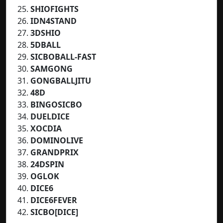
SHIOFIGHTS
IDN4STAND
3DSHIO
5DBALL
SICBOBALL-FAST
SAMGONG
GONGBALLJITU
48D
BINGOSICBO
DUELDICE
XOCDIA
DOMINOLIVE
GRANDPRIX
24DSPIN
OGLOK
DICE6
DICE6FEVER
SICBO[DICE]