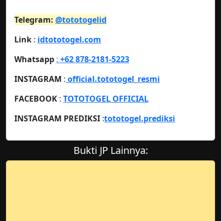
Telegram:
@tototogelid
Link
:
idtototogel.com
Whatsapp
:
+62 878-2181-5223
INSTAGRAM
:
official.tototogel_resmi
FACEBOOK
:
TOTOTOGEL OFFICIAL
INSTAGRAM PREDIKSI
:
tototogel.prediksi
Bukti JP Lainnya: