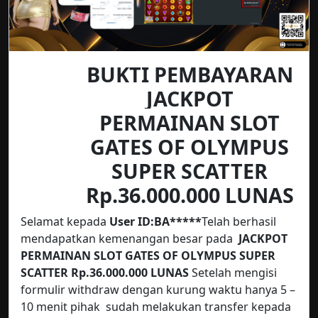
BUKTI PEMBAYARAN
JACKPOT
PERMAINAN SLOT
GATES OF OLYMPUS
SUPER SCATTER
Rp.36.000.000 LUNAS
Selamat kepada
User ID:BA*****
Telah berhasil
mendapatkan kemenangan besar pada
JACKPOT
PERMAINAN SLOT GATES OF OLYMPUS SUPER
SCATTER Rp.36.000.000 LUNAS
Setelah mengisi
formulir withdraw dengan kurung waktu hanya 5 –
10 menit pihak
sudah melakukan transfer kepada