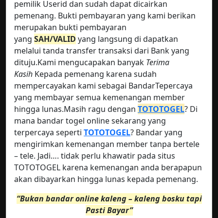
pemilik Userid dan sudah dapat dicairkan
pemenang. Bukti pembayaran yang kami berikan
merupakan bukti pembayaran
yang
SAH/VALID
yang langsung di dapatkan
melalui tanda transfer transaksi dari Bank yang
dituju.Kami mengucapakan banyak
Terima
Kasih
Kepada pemenang karena sudah
mempercayakan kami sebagai BandarTepercaya
yang membayar semua kemenangan member
hingga lunas.Masih ragu dengan
TOTOTOGEL
? Di
mana bandar togel online sekarang yang
terpercaya seperti
TOTOTOGEL
? Bandar yang
mengirimkan kemenangan member tanpa bertele
– tele. Jadi…. tidak perlu khawatir pada situs
TOTOTOGEL karena kemenangan anda berapapun
akan dibayarkan hingga lunas kepada pemenang.
“Bukan bandar online kaleng – kaleng bosku tapi
Pasti Bayar”