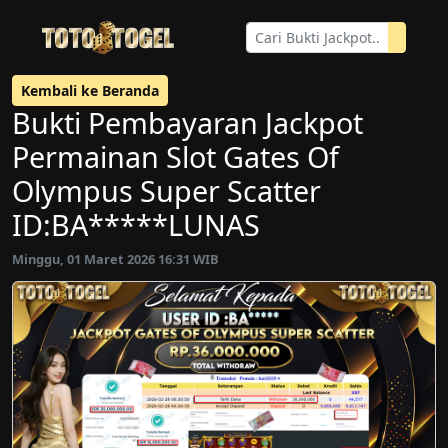
Kembali ke Beranda
Bukti Pembayaran Jackpot
Permainan Slot Gates Of
Olympus Super Scatter
ID:BA*****LUNAS
Minggu, 01 Maret 2026 16:31 WIB