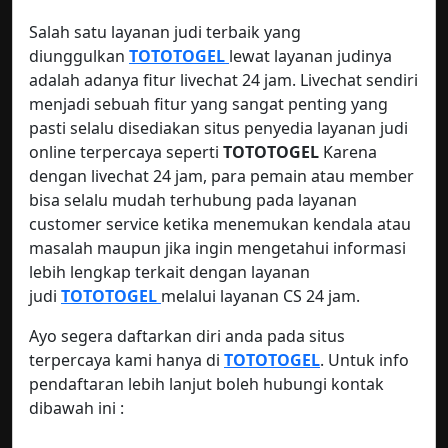
Salah satu layanan judi terbaik yang
diunggulkan
TOTOTOGEL
lewat layanan judinya
adalah adanya fitur livechat 24 jam. Livechat sendiri
menjadi sebuah fitur yang sangat penting yang
pasti selalu disediakan situs penyedia layanan judi
online terpercaya seperti
TOTOTOGEL
Karena
dengan livechat 24 jam, para pemain atau member
bisa selalu mudah terhubung pada layanan
customer service ketika menemukan kendala atau
masalah maupun jika ingin mengetahui informasi
lebih lengkap terkait dengan layanan
judi
TOTOTOGEL
melalui layanan CS 24 jam.
Ayo segera daftarkan diri anda pada situs
terpercaya kami hanya di
TOTOTOGEL
. Untuk info
pendaftaran lebih lanjut boleh hubungi kontak
dibawah ini :