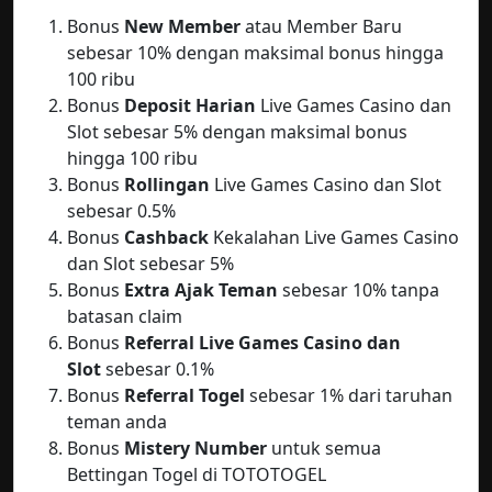
Bonus
New Member
atau Member Baru
sebesar 10% dengan maksimal bonus hingga
100 ribu
Bonus
Deposit Harian
Live Games Casino dan
Slot sebesar 5% dengan maksimal bonus
hingga 100 ribu
Bonus
Rollingan
Live Games Casino dan Slot
sebesar 0.5%
Bonus
Cashback
Kekalahan Live Games Casino
dan Slot sebesar 5%
Bonus
Extra Ajak Teman
sebesar 10% tanpa
batasan claim
Bonus
Referral Live Games Casino dan
Slot
sebesar 0.1%
Bonus
Referral Togel
sebesar 1% dari taruhan
teman anda
Bonus
Mistery Number
untuk semua
Bettingan Togel di TOTOTOGEL