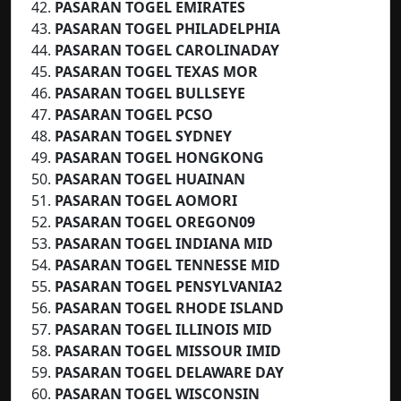
PASARAN TOGEL EMIRATES
PASARAN TOGEL PHILADELPHIA
PASARAN TOGEL CAROLINADAY
PASARAN TOGEL TEXAS MOR
PASARAN TOGEL BULLSEYE
PASARAN TOGEL PCSO
PASARAN TOGEL SYDNEY
PASARAN TOGEL HONGKONG
PASARAN TOGEL HUAINAN
PASARAN TOGEL AOMORI
PASARAN TOGEL OREGON09
PASARAN TOGEL INDIANA MID
PASARAN TOGEL TENNESSE MID
PASARAN TOGEL PENSYLVANIA2
PASARAN TOGEL RHODE ISLAND
PASARAN TOGEL ILLINOIS MID
PASARAN TOGEL MISSOUR IMID
PASARAN TOGEL DELAWARE DAY
PASARAN TOGEL WISCONSIN