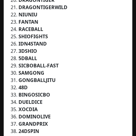
DRAGONTIGERWILD
NIUNIU
FANTAN
RACEBALL
SHIOFIGHTS
IDN4STAND
3DSHIO
5DBALL
SICBOBALL-FAST
SAMGONG
GONGBALLJITU
48D
BINGOSICBO
DUELDICE
XOCDIA
DOMINOLIVE
GRANDPRIX
24DSPIN