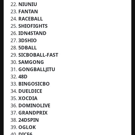
NIUNIU
FANTAN
RACEBALL
SHIOFIGHTS
IDN4STAND
3DSHIO
5DBALL
SICBOBALL-FAST
SAMGONG
GONGBALLJITU
48D
BINGOSICBO
DUELDICE
XOCDIA
DOMINOLIVE
GRANDPRIX
24DSPIN
OGLOK
DICE6