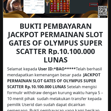
BUKTI PEMBAYARAN
JACKPOT PERMAINAN SLOT
GATES OF OLYMPUS SUPER
SCATTER Rp.10.100.000
LUNAS
Selamat kepada
User ID:*BAO*****
Telah berhasil
mendapatkan kemenangan besar pada
JACKPOT
PERMAINAN SLOT GATES OF OLYMPUS SUPER
SCATTER Rp.10.100.000 LUNAS
Setelah mengisi
formulir withdraw dengan kurung waktu hanya 5 –
10 menit pihak
sudah melakukan transfer kepada
pemilik Userid dan sudah dapat dicairkan
pemenang. Bukti pembayaran yang kami berikan