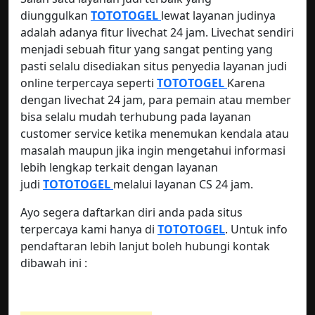
diunggulkan
TOTOTOGEL
lewat layanan judinya
adalah adanya fitur livechat 24 jam. Livechat sendiri
menjadi sebuah fitur yang sangat penting yang
pasti selalu disediakan situs penyedia layanan judi
online terpercaya seperti
TOTOTOGEL
Karena
dengan livechat 24 jam, para pemain atau member
bisa selalu mudah terhubung pada layanan
customer service ketika menemukan kendala atau
masalah maupun jika ingin mengetahui informasi
lebih lengkap terkait dengan layanan
judi
TOTOTOGEL
melalui layanan CS 24 jam.
Ayo segera daftarkan diri anda pada situs
terpercaya kami hanya di
TOTOTOGEL
. Untuk info
pendaftaran lebih lanjut boleh hubungi kontak
dibawah ini :