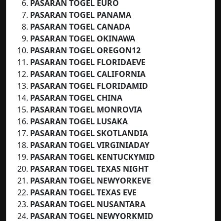
PASARAN TOGEL EURO
PASARAN TOGEL PANAMA
PASARAN TOGEL CANADA
PASARAN TOGEL OKINAWA
PASARAN TOGEL OREGON12
PASARAN TOGEL FLORIDAEVE
PASARAN TOGEL CALIFORNIA
PASARAN TOGEL FLORIDAMID
PASARAN TOGEL CHINA
PASARAN TOGEL MONROVIA
PASARAN TOGEL LUSAKA
PASARAN TOGEL SKOTLANDIA
PASARAN TOGEL VIRGINIADAY
PASARAN TOGEL KENTUCKYMID
PASARAN TOGEL TEXAS NIGHT
PASARAN TOGEL NEWYORKEVE
PASARAN TOGEL TEXAS EVE
PASARAN TOGEL NUSANTARA
PASARAN TOGEL NEWYORKMID