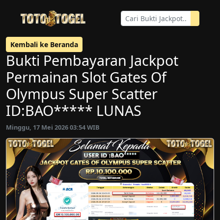
Kembali ke Beranda
Bukti Pembayaran Jackpot
Permainan Slot Gates Of
Olympus Super Scatter
ID:BAO***** LUNAS
Minggu, 17 Mei 2026 03:54 WIB