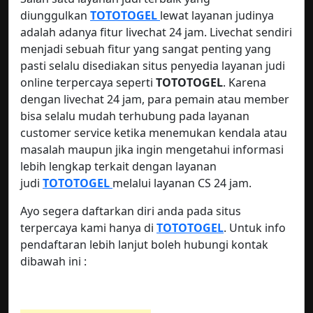
diunggulkan
TOTOTOGEL
lewat layanan judinya
adalah adanya fitur livechat 24 jam. Livechat sendiri
menjadi sebuah fitur yang sangat penting yang
pasti selalu disediakan situs penyedia layanan judi
online terpercaya seperti
TOTOTOGEL
. Karena
dengan livechat 24 jam, para pemain atau member
bisa selalu mudah terhubung pada layanan
customer service ketika menemukan kendala atau
masalah maupun jika ingin mengetahui informasi
lebih lengkap terkait dengan layanan
judi
TOTOTOGEL
melalui layanan CS 24 jam.
Ayo segera daftarkan diri anda pada situs
terpercaya kami hanya di
TOTOTOGEL
. Untuk info
pendaftaran lebih lanjut boleh hubungi kontak
dibawah ini :