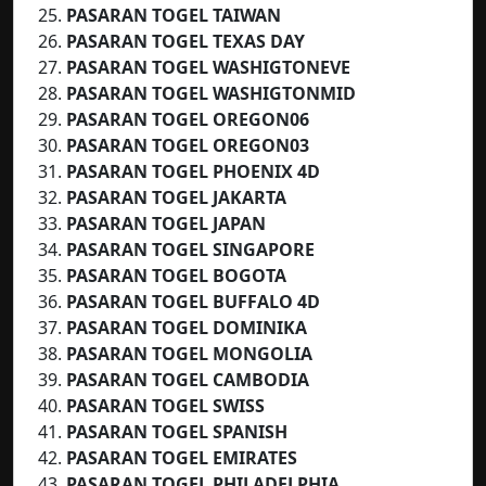
PASARAN TOGEL TAIWAN
PASARAN TOGEL TEXAS DAY
PASARAN TOGEL WASHIGTONEVE
PASARAN TOGEL WASHIGTONMID
PASARAN TOGEL OREGON06
PASARAN TOGEL OREGON03
PASARAN TOGEL PHOENIX 4D
PASARAN TOGEL JAKARTA
PASARAN TOGEL JAPAN
PASARAN TOGEL SINGAPORE
PASARAN TOGEL BOGOTA
PASARAN TOGEL BUFFALO 4D
PASARAN TOGEL DOMINIKA
PASARAN TOGEL MONGOLIA
PASARAN TOGEL CAMBODIA
PASARAN TOGEL SWISS
PASARAN TOGEL SPANISH
PASARAN TOGEL EMIRATES
PASARAN TOGEL PHILADELPHIA