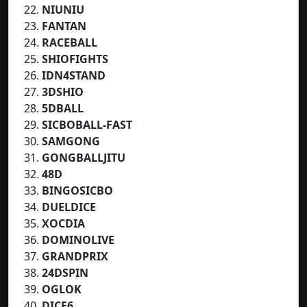
NIUNIU
FANTAN
RACEBALL
SHIOFIGHTS
IDN4STAND
3DSHIO
5DBALL
SICBOBALL-FAST
SAMGONG
GONGBALLJITU
48D
BINGOSICBO
DUELDICE
XOCDIA
DOMINOLIVE
GRANDPRIX
24DSPIN
OGLOK
DICE6