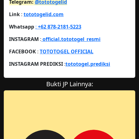
Telegram:
@tototogelid
Link
:
tototogelid.com
Whatsapp
:
+62 878-2181-5223
INSTAGRAM
:
official.tototogel_resmi
FACEBOOK
:
TOTOTOGEL OFFICIAL
INSTAGRAM PREDIKSI
:
tototogel.prediksi
Bukti JP Lainnya: