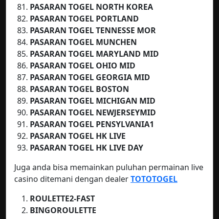
PASARAN TOGEL NORTH KOREA
PASARAN TOGEL PORTLAND
PASARAN TOGEL TENNESSE MOR
PASARAN TOGEL MUNCHEN
PASARAN TOGEL MARYLAND MID
PASARAN TOGEL OHIO MID
PASARAN TOGEL GEORGIA MID
PASARAN TOGEL BOSTON
PASARAN TOGEL MICHIGAN MID
PASARAN TOGEL NEWJERSEYMID
PASARAN TOGEL PENSYLVANIA1
PASARAN TOGEL HK LIVE
PASARAN TOGEL HK LIVE DAY
Juga anda bisa memainkan puluhan permainan live
casino ditemani dengan dealer
TOTOTOGEL
ROULETTE2-FAST
BINGOROULETTE