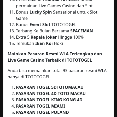
permainan Live Games Casino dan Slot
Bonus
Lucky Spin
Sensational untuk Slot
Game
Bonus
Event Slot
TOTOTOGEL
Terbang Ke Bulan Bersama
SPACEMAN
Extra 5
Kepala Joker
Hingga 100%
Temukan
Ikan Koi
Hoki
Mainkan Pasaran Resmi WLA Terlengkap dan
Live Game Casino Terbaik di TOTOTOGEL
Anda bisa memainkan total 93 pasaran resmi WLA
hanya di TOTOTOGEL.
PASARAN TOGEL 5DTOTOMACAU
PASARAN TOGEL 4D TOTO MACAU
PASARAN TOGEL KING KONG 4D
PASARAN TOGEL MIAMI
PASARAN TOGEL POLAND