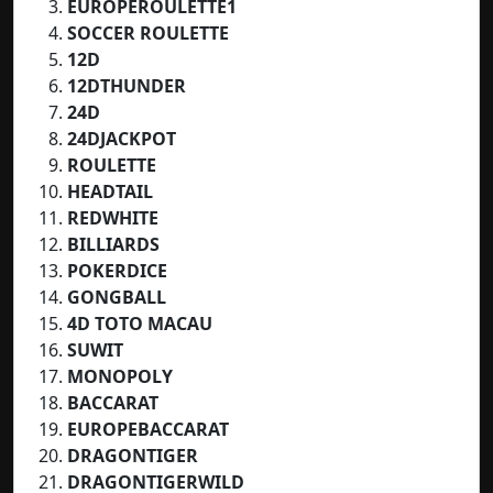
EUROPEROULETTE1
SOCCER ROULETTE
12D
12DTHUNDER
24D
24DJACKPOT
ROULETTE
HEADTAIL
REDWHITE
BILLIARDS
POKERDICE
GONGBALL
4D TOTO MACAU
SUWIT
MONOPOLY
BACCARAT
EUROPEBACCARAT
DRAGONTIGER
DRAGONTIGERWILD