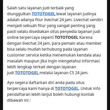
Salah satu layanan judi terbaik yang
diunggulkan
TOTOTOGEL
lewat layanan judinya
adalah adanya fitur livechat 24 jam. Livechat sendiri
menjadi sebuah fitur yang sangat penting yang
pasti selalu disediakan situs penyedia layanan judi
online terpercaya seperti
TOTOTOGEL
Karena
dengan livechat 24 jam, para pemain atau member
bisa selalu mudah terhubung pada layanan
customer service ketika menemukan kendala atau
masalah maupun jika ingin mengetahui informasi
lebih lengkap terkait dengan layanan
judi
TOTOTOGEL
melalui layanan CS 24 jam.
Ayo segera daftarkan diri anda pada situs
terpercaya kami hanya di
TOTOTOGEL
. Untuk info
pendaftaran lebih lanjut boleh hubungi kontak
dibawah ini :