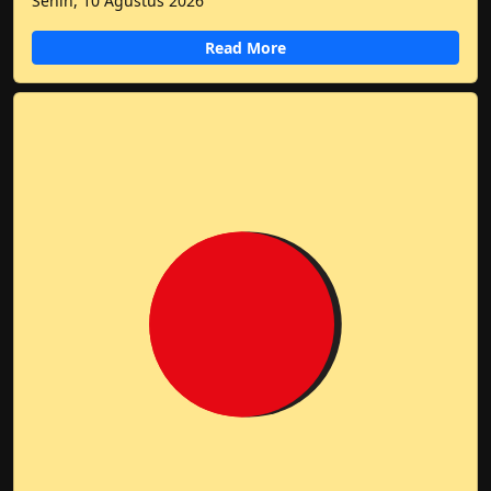
Senin, 10 Agustus 2026
Read More