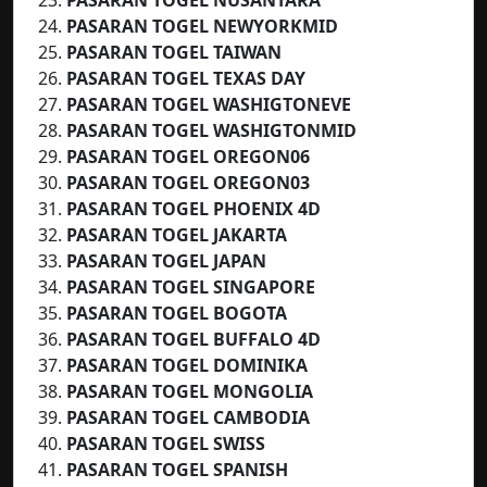
PASARAN TOGEL NEWYORKMID
PASARAN TOGEL TAIWAN
PASARAN TOGEL TEXAS DAY
PASARAN TOGEL WASHIGTONEVE
PASARAN TOGEL WASHIGTONMID
PASARAN TOGEL OREGON06
PASARAN TOGEL OREGON03
PASARAN TOGEL PHOENIX 4D
PASARAN TOGEL JAKARTA
PASARAN TOGEL JAPAN
PASARAN TOGEL SINGAPORE
PASARAN TOGEL BOGOTA
PASARAN TOGEL BUFFALO 4D
PASARAN TOGEL DOMINIKA
PASARAN TOGEL MONGOLIA
PASARAN TOGEL CAMBODIA
PASARAN TOGEL SWISS
PASARAN TOGEL SPANISH