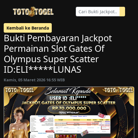
Kembali ke Beranda
Bukti Pembayaran Jackpot
Permainan Slot Gates Of
Olympus Super Scatter
ID:ELI*****LUNAS
Kamis, 05 Maret 2026 16:55 WIB