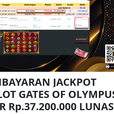
MBAYARAN JACKPOT
OT GATES OF OLYMPU
R Rp.37.200.000 LUNAS