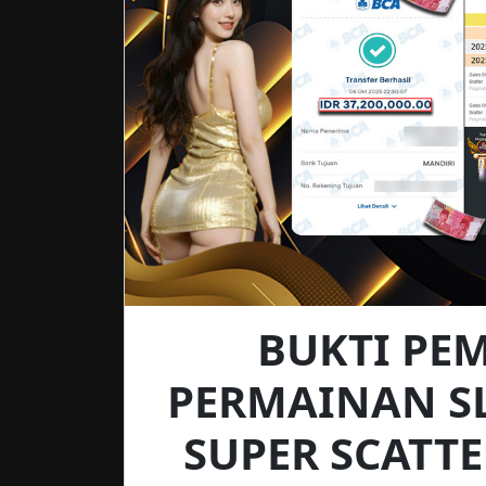
BUKTI PE
PERMAINAN SL
SUPER SCATTE