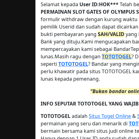
Selamat kepada
User ID:HOK***
Telah b
PERMAINAN SLOT GATES OF OLYMPUS SUP
formulir withdraw dengan kurung waktu 
pemilik Userid dan sudah dapat dicairk
bukti pembayaran yang
SAH/VALID
yang l
Bank yang dituju.Kami mengucapakan b
mempercayakan kami sebagai BandarTe
lunas.Masih ragu dengan
TOTOTOGEL
? D
seperti
TOTOTOGEL
? Bandar yang mengir
perlu khawatir pada situs TOTOTOGEL k
lunas kepada pemenang.
“Bukan bandar onlin
INFO SEPUTAR TOTOTOGEL YANG WAJIB
TOTOTOGEL
adalah
Situs Togel Online
&
permainan yang seru dan menarik di
TOT
bermain bersama kami situs judi online
Hanya dengan 1 User ID anda sudah dapa