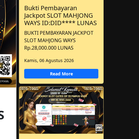
Bukti Pembayaran
Jackpot SLOT MAHJONG
WAYS ID:DID**** LUNAS
BUKTI PEMBAYARAN JACKPOT
SLOT MAHJONG WAYS
Rp.28,000.000 LUNAS
Kamis, 06 Agustus 2026
Read More
S