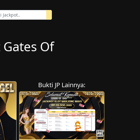
 Gates Of
S
Bukti JP Lainnya: