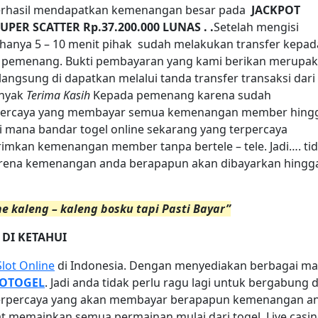
erhasil mendapatkan kemenangan besar pada
JACKPOT
ER SCATTER Rp.37.200.000 LUNAS . .
Setelah mengisi
hanya 5 – 10 menit pihak
sudah melakukan transfer kepad
an pemenang. Bukti pembayaran yang kami berikan merupa
angsung di dapatkan melalui tanda transfer transaksi dari
anyak
Terima Kasih
Kepada pemenang karena sudah
percaya yang membayar semua kemenangan member hing
i mana bandar togel online sekarang yang terpercaya
imkan kemenangan member tanpa bertele – tele. Jadi…. ti
arena kemenangan anda berapapun akan dibayarkan hingg
e kaleng – kaleng bosku tapi Pasti Bayar”
 DI KETAHUI
Slot Online
di Indonesia. Dengan menyediakan berbagai m
OTOGEL
. Jadi anda tidak perlu ragu lagi untuk bergabung 
 terpercaya yang akan membayar berapapun kemenangan a
t memainkan semua permainan mulai dari togel, Live casi