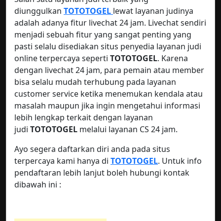
diunggulkan
TOTOTOGEL
lewat layanan judinya
adalah adanya fitur livechat 24 jam. Livechat sendiri
menjadi sebuah fitur yang sangat penting yang
pasti selalu disediakan situs penyedia layanan judi
online terpercaya seperti
TOTOTOGEL
. Karena
dengan livechat 24 jam, para pemain atau member
bisa selalu mudah terhubung pada layanan
customer service ketika menemukan kendala atau
masalah maupun jika ingin mengetahui informasi
lebih lengkap terkait dengan layanan
judi
TOTOTOGEL
melalui layanan CS 24 jam.
Ayo segera daftarkan diri anda pada situs
terpercaya kami hanya di
TOTOTOGEL
. Untuk info
pendaftaran lebih lanjut boleh hubungi kontak
dibawah ini :