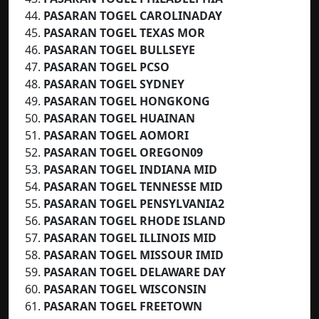
PASARAN TOGEL CAROLINADAY
PASARAN TOGEL TEXAS MOR
PASARAN TOGEL BULLSEYE
PASARAN TOGEL PCSO
PASARAN TOGEL SYDNEY
PASARAN TOGEL HONGKONG
PASARAN TOGEL HUAINAN
PASARAN TOGEL AOMORI
PASARAN TOGEL OREGON09
PASARAN TOGEL INDIANA MID
PASARAN TOGEL TENNESSE MID
PASARAN TOGEL PENSYLVANIA2
PASARAN TOGEL RHODE ISLAND
PASARAN TOGEL ILLINOIS MID
PASARAN TOGEL MISSOUR IMID
PASARAN TOGEL DELAWARE DAY
PASARAN TOGEL WISCONSIN
PASARAN TOGEL FREETOWN