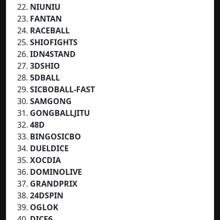
NIUNIU
FANTAN
RACEBALL
SHIOFIGHTS
IDN4STAND
3DSHIO
5DBALL
SICBOBALL-FAST
SAMGONG
GONGBALLJITU
48D
BINGOSICBO
DUELDICE
XOCDIA
DOMINOLIVE
GRANDPRIX
24DSPIN
OGLOK
DICE6