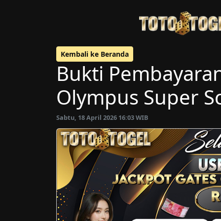
Kembali ke Beranda
Bukti Pembayaran
Olympus Super S
Sabtu, 18 April 2026 16:03 WIB