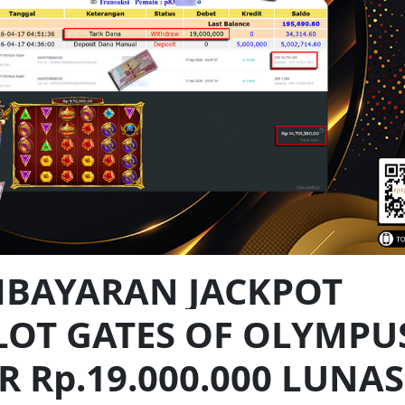
MBAYARAN JACKPOT
OT GATES OF OLYMPU
R Rp.19.000.000 LUNAS