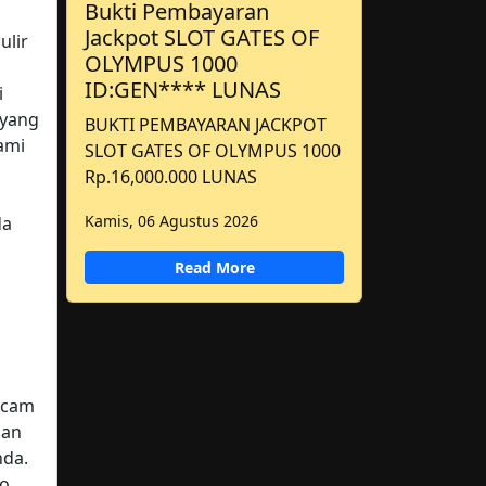
Bukti Pembayaran
Jackpot SLOT GATES OF
ulir
OLYMPUS 1000
ID:GEN**** LUNAS
i
 yang
BUKTI PEMBAYARAN JACKPOT
ami
SLOT GATES OF OLYMPUS 1000
Rp.16,000.000 LUNAS
Kamis, 06 Agustus 2026
da
Read More
acam
dan
nda.
no