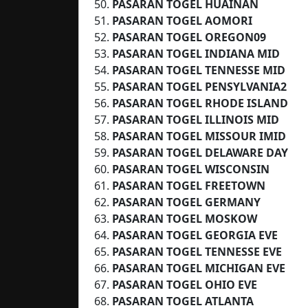
PASARAN TOGEL HUAINAN
PASARAN TOGEL AOMORI
PASARAN TOGEL OREGON09
PASARAN TOGEL INDIANA MID
PASARAN TOGEL TENNESSE MID
PASARAN TOGEL PENSYLVANIA2
PASARAN TOGEL RHODE ISLAND
PASARAN TOGEL ILLINOIS MID
PASARAN TOGEL MISSOUR IMID
PASARAN TOGEL DELAWARE DAY
PASARAN TOGEL WISCONSIN
PASARAN TOGEL FREETOWN
PASARAN TOGEL GERMANY
PASARAN TOGEL MOSKOW
PASARAN TOGEL GEORGIA EVE
PASARAN TOGEL TENNESSE EVE
PASARAN TOGEL MICHIGAN EVE
PASARAN TOGEL OHIO EVE
PASARAN TOGEL ATLANTA