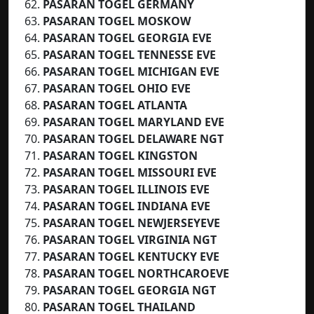
PASARAN TOGEL GERMANY
PASARAN TOGEL MOSKOW
PASARAN TOGEL GEORGIA EVE
PASARAN TOGEL TENNESSE EVE
PASARAN TOGEL MICHIGAN EVE
PASARAN TOGEL OHIO EVE
PASARAN TOGEL ATLANTA
PASARAN TOGEL MARYLAND EVE
PASARAN TOGEL DELAWARE NGT
PASARAN TOGEL KINGSTON
PASARAN TOGEL MISSOURI EVE
PASARAN TOGEL ILLINOIS EVE
PASARAN TOGEL INDIANA EVE
PASARAN TOGEL NEWJERSEYEVE
PASARAN TOGEL VIRGINIA NGT
PASARAN TOGEL KENTUCKY EVE
PASARAN TOGEL NORTHCAROEVE
PASARAN TOGEL GEORGIA NGT
PASARAN TOGEL THAILAND