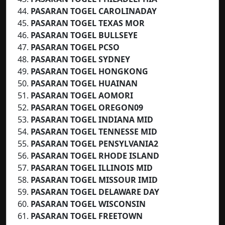
PASARAN TOGEL CAROLINADAY
PASARAN TOGEL TEXAS MOR
PASARAN TOGEL BULLSEYE
PASARAN TOGEL PCSO
PASARAN TOGEL SYDNEY
PASARAN TOGEL HONGKONG
PASARAN TOGEL HUAINAN
PASARAN TOGEL AOMORI
PASARAN TOGEL OREGON09
PASARAN TOGEL INDIANA MID
PASARAN TOGEL TENNESSE MID
PASARAN TOGEL PENSYLVANIA2
PASARAN TOGEL RHODE ISLAND
PASARAN TOGEL ILLINOIS MID
PASARAN TOGEL MISSOUR IMID
PASARAN TOGEL DELAWARE DAY
PASARAN TOGEL WISCONSIN
PASARAN TOGEL FREETOWN