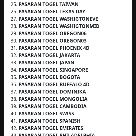
PASARAN TOGEL TAIWAN
PASARAN TOGEL TEXAS DAY
PASARAN TOGEL WASHIGTONEVE
PASARAN TOGEL WASHIGTONMID
PASARAN TOGEL OREGON06
PASARAN TOGEL OREGON03
PASARAN TOGEL PHOENIX 4D
PASARAN TOGEL JAKARTA
PASARAN TOGEL JAPAN
PASARAN TOGEL SINGAPORE
PASARAN TOGEL BOGOTA
PASARAN TOGEL BUFFALO 4D
PASARAN TOGEL DOMINIKA
PASARAN TOGEL MONGOLIA
PASARAN TOGEL CAMBODIA
PASARAN TOGEL SWISS
PASARAN TOGEL SPANISH
PASARAN TOGEL EMIRATES
PASARAN TOGEL PHILADELPHIA