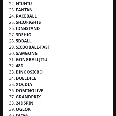
NIUNIU
FANTAN
RACEBALL
SHIOFIGHTS
IDN4STAND
3DSHIO
5DBALL
SICBOBALL-FAST
SAMGONG
GONGBALLJITU
48D
BINGOSICBO
DUELDICE
XOCDIA
DOMINOLIVE
GRANDPRIX
24DSPIN
OGLOK
DICE6