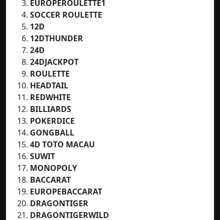
EUROPEROULETTE1
SOCCER ROULETTE
12D
12DTHUNDER
24D
24DJACKPOT
ROULETTE
HEADTAIL
REDWHITE
BILLIARDS
POKERDICE
GONGBALL
4D TOTO MACAU
SUWIT
MONOPOLY
BACCARAT
EUROPEBACCARAT
DRAGONTIGER
DRAGONTIGERWILD