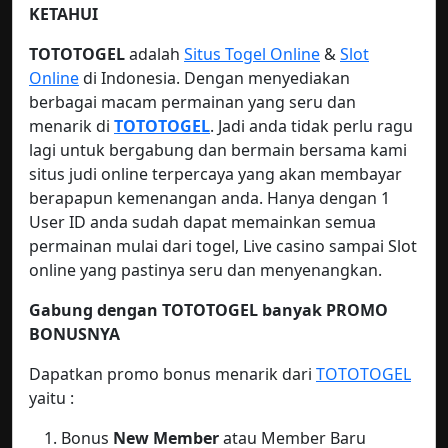
KETAHUI
TOTOTOGEL
adalah
Situs Togel Online
&
Slot
Online
di Indonesia. Dengan menyediakan
berbagai macam permainan yang seru dan
menarik di
TOTOTOGEL
. Jadi anda tidak perlu ragu
lagi untuk bergabung dan bermain bersama kami
situs judi online terpercaya yang akan membayar
berapapun kemenangan anda. Hanya dengan 1
User ID anda sudah dapat memainkan semua
permainan mulai dari togel, Live casino sampai Slot
online yang pastinya seru dan menyenangkan.
Gabung dengan
TOTOTOGEL banyak PROMO
BONUSNYA
Dapatkan promo bonus menarik dari
TOTOTOGEL
yaitu :
Bonus
New Member
atau Member Baru