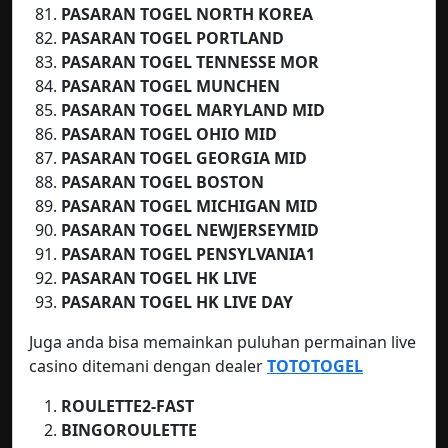
PASARAN TOGEL NORTH KOREA
PASARAN TOGEL PORTLAND
PASARAN TOGEL TENNESSE MOR
PASARAN TOGEL MUNCHEN
PASARAN TOGEL MARYLAND MID
PASARAN TOGEL OHIO MID
PASARAN TOGEL GEORGIA MID
PASARAN TOGEL BOSTON
PASARAN TOGEL MICHIGAN MID
PASARAN TOGEL NEWJERSEYMID
PASARAN TOGEL PENSYLVANIA1
PASARAN TOGEL HK LIVE
PASARAN TOGEL HK LIVE DAY
Juga anda bisa memainkan puluhan permainan live
casino ditemani dengan dealer
TOTOTOGEL
ROULETTE2-FAST
BINGOROULETTE