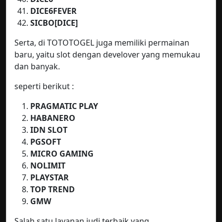
DICE6FEVER
SICBO[DICE]
Serta, di TOTOTOGEL juga memiliki permainan
baru, yaitu slot dengan develover yang memukau
dan banyak.
seperti berikut :
PRAGMATIC PLAY
HABANERO
IDN SLOT
PGSOFT
MICRO GAMING
NOLIMIT
PLAYSTAR
TOP TREND
GMW
Salah satu layanan judi terbaik yang