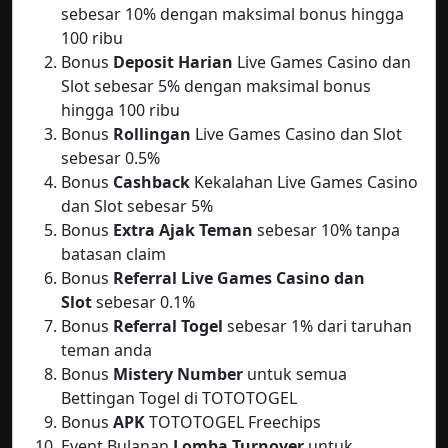
sebesar 10% dengan maksimal bonus hingga
100 ribu
Bonus
Deposit Harian
Live Games Casino dan
Slot sebesar 5% dengan maksimal bonus
hingga 100 ribu
Bonus
Rollingan
Live Games Casino dan Slot
sebesar 0.5%
Bonus
Cashback
Kekalahan Live Games Casino
dan Slot sebesar 5%
Bonus
Extra Ajak Teman
sebesar 10% tanpa
batasan claim
Bonus
Referral Live Games Casino dan
Slot
sebesar 0.1%
Bonus
Referral Togel
sebesar 1% dari taruhan
teman anda
Bonus
Mistery Number
untuk semua
Bettingan Togel di TOTOTOGEL
Bonus
APK
TOTOTOGEL Freechips
Event Bulanan
Lomba Turnover
untuk