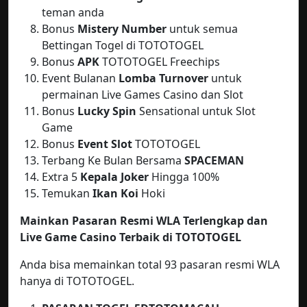
teman anda
Bonus
Mistery Number
untuk semua
Bettingan Togel di TOTOTOGEL
Bonus
APK
TOTOTOGEL Freechips
Event Bulanan
Lomba Turnover
untuk
permainan Live Games Casino dan Slot
Bonus
Lucky Spin
Sensational untuk Slot
Game
Bonus
Event Slot
TOTOTOGEL
Terbang Ke Bulan Bersama
SPACEMAN
Extra 5
Kepala Joker
Hingga 100%
Temukan
Ikan Koi
Hoki
Mainkan Pasaran Resmi WLA Terlengkap dan
Live Game Casino Terbaik di TOTOTOGEL
Anda bisa memainkan total 93 pasaran resmi WLA
hanya di TOTOTOGEL.