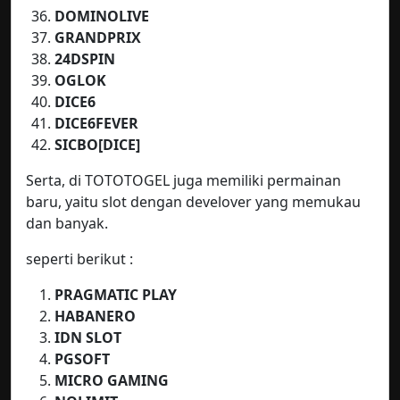
DOMINOLIVE
GRANDPRIX
24DSPIN
OGLOK
DICE6
DICE6FEVER
SICBO[DICE]
Serta, di TOTOTOGEL juga memiliki permainan
baru, yaitu slot dengan develover yang memukau
dan banyak.
seperti berikut :
PRAGMATIC PLAY
HABANERO
IDN SLOT
PGSOFT
MICRO GAMING