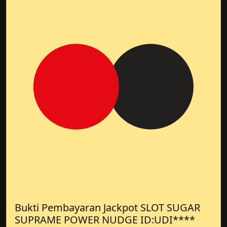
Bukti Pembayaran Jackpot SLOT SUGAR
SUPRAME POWER NUDGE ID:UDI****