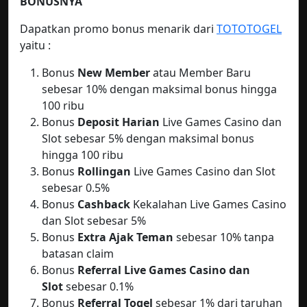
BONUSNYA
Dapatkan promo bonus menarik dari
TOTOTOGEL
yaitu :
Bonus
New Member
atau Member Baru
sebesar 10% dengan maksimal bonus hingga
100 ribu
Bonus
Deposit Harian
Live Games Casino dan
Slot sebesar 5% dengan maksimal bonus
hingga 100 ribu
Bonus
Rollingan
Live Games Casino dan Slot
sebesar 0.5%
Bonus
Cashback
Kekalahan Live Games Casino
dan Slot sebesar 5%
Bonus
Extra Ajak Teman
sebesar 10% tanpa
batasan claim
Bonus
Referral Live Games Casino dan
Slot
sebesar 0.1%
Bonus
Referral Togel
sebesar 1% dari taruhan