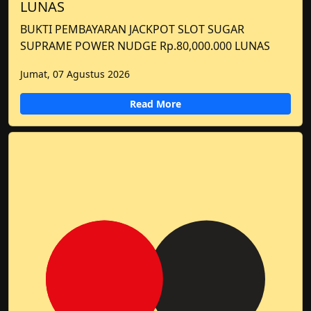
LUNAS
BUKTI PEMBAYARAN JACKPOT SLOT SUGAR
SUPRAME POWER NUDGE Rp.80,000.000 LUNAS
Jumat, 07 Agustus 2026
Read More