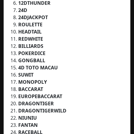
12DTHUNDER
24D
24DJACKPOT
ROULETTE
HEADTAIL
REDWHITE
BILLIARDS
POKERDICE
GONGBALL
4D TOTO MACAU
SUWIT
MONOPOLY
BACCARAT
EUROPEBACCARAT
DRAGONTIGER
DRAGONTIGERWILD
NIUNIU
FANTAN
RACEBALL