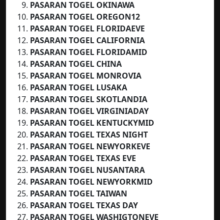
PASARAN TOGEL OKINAWA
PASARAN TOGEL OREGON12
PASARAN TOGEL FLORIDAEVE
PASARAN TOGEL CALIFORNIA
PASARAN TOGEL FLORIDAMID
PASARAN TOGEL CHINA
PASARAN TOGEL MONROVIA
PASARAN TOGEL LUSAKA
PASARAN TOGEL SKOTLANDIA
PASARAN TOGEL VIRGINIADAY
PASARAN TOGEL KENTUCKYMID
PASARAN TOGEL TEXAS NIGHT
PASARAN TOGEL NEWYORKEVE
PASARAN TOGEL TEXAS EVE
PASARAN TOGEL NUSANTARA
PASARAN TOGEL NEWYORKMID
PASARAN TOGEL TAIWAN
PASARAN TOGEL TEXAS DAY
PASARAN TOGEL WASHIGTONEVE