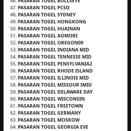
PASARAN TOGEL BULLSEYE
PASARAN TOGEL PCSO
PASARAN TOGEL SYDNEY
PASARAN TOGEL HONGKONG
PASARAN TOGEL HUAINAN
PASARAN TOGEL AOMORI
PASARAN TOGEL OREGON09
PASARAN TOGEL INDIANA MID
PASARAN TOGEL TENNESSE MID
PASARAN TOGEL PENSYLVANIA2
PASARAN TOGEL RHODE ISLAND
PASARAN TOGEL ILLINOIS MID
PASARAN TOGEL MISSOUR IMID
PASARAN TOGEL DELAWARE DAY
PASARAN TOGEL WISCONSIN
PASARAN TOGEL FREETOWN
PASARAN TOGEL GERMANY
PASARAN TOGEL MOSKOW
PASARAN TOGEL GEORGIA EVE