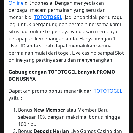
Online
di Indonesia. Dengan menyediakan
berbagai macam permainan yang seru dan
menarik di
TOTOTOGEL
. Jadi anda tidak perlu ragu
lagi untuk bergabung dan bermain bersama kami
situs judi online terpercaya yang akan membayar
berapapun kemenangan anda. Hanya dengan 1
User ID anda sudah dapat memainkan semua
permainan mulai dari togel, Live casino sampai Slot
online yang pastinya seru dan menyenangkan.
Gabung dengan
TOTOTOGEL banyak PROMO
BONUSNYA
Dapatkan promo bonus menarik dari
TOTOTOGEL
yaitu :
Bonus
New Member
atau Member Baru
sebesar 10% dengan maksimal bonus hingga
100 ribu
Bonus
Deposit Harian
Live Games Casino dan