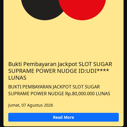
Bukti Pembayaran Jackpot SLOT SUGAR
SUPRAME POWER NUDGE ID:UDI****
LUNAS
BUKTI PEMBAYARAN JACKPOT SLOT SUGAR
SUPRAME POWER NUDGE Rp.80,000.000 LUNAS
Jumat, 07 Agustus 2026
Read More