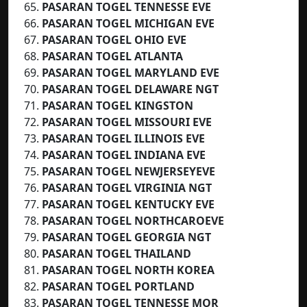
PASARAN TOGEL TENNESSE EVE
PASARAN TOGEL MICHIGAN EVE
PASARAN TOGEL OHIO EVE
PASARAN TOGEL ATLANTA
PASARAN TOGEL MARYLAND EVE
PASARAN TOGEL DELAWARE NGT
PASARAN TOGEL KINGSTON
PASARAN TOGEL MISSOURI EVE
PASARAN TOGEL ILLINOIS EVE
PASARAN TOGEL INDIANA EVE
PASARAN TOGEL NEWJERSEYEVE
PASARAN TOGEL VIRGINIA NGT
PASARAN TOGEL KENTUCKY EVE
PASARAN TOGEL NORTHCAROEVE
PASARAN TOGEL GEORGIA NGT
PASARAN TOGEL THAILAND
PASARAN TOGEL NORTH KOREA
PASARAN TOGEL PORTLAND
PASARAN TOGEL TENNESSE MOR