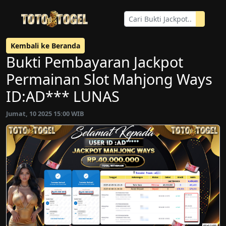
Kembali ke Beranda
Bukti Pembayaran Jackpot
Permainan Slot Mahjong Ways
ID:AD*** LUNAS
Jumat, 10 2025 15:00 WIB