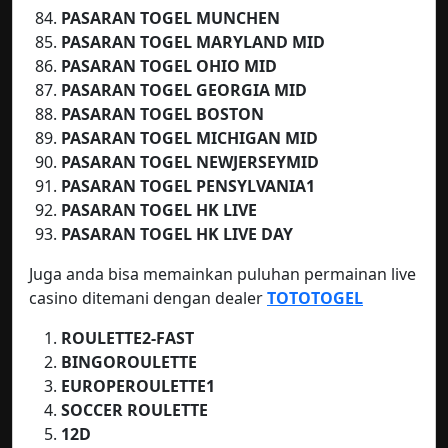
PASARAN TOGEL MUNCHEN
PASARAN TOGEL MARYLAND MID
PASARAN TOGEL OHIO MID
PASARAN TOGEL GEORGIA MID
PASARAN TOGEL BOSTON
PASARAN TOGEL MICHIGAN MID
PASARAN TOGEL NEWJERSEYMID
PASARAN TOGEL PENSYLVANIA1
PASARAN TOGEL HK LIVE
PASARAN TOGEL HK LIVE DAY
Juga anda bisa memainkan puluhan permainan live
casino ditemani dengan dealer
TOTOTOGEL
ROULETTE2-FAST
BINGOROULETTE
EUROPEROULETTE1
SOCCER ROULETTE
12D