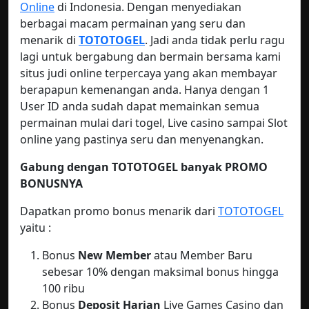
Online
di Indonesia. Dengan menyediakan
berbagai macam permainan yang seru dan
menarik di
TOTOTOGEL
. Jadi anda tidak perlu ragu
lagi untuk bergabung dan bermain bersama kami
situs judi online terpercaya yang akan membayar
berapapun kemenangan anda. Hanya dengan 1
User ID anda sudah dapat memainkan semua
permainan mulai dari togel, Live casino sampai Slot
online yang pastinya seru dan menyenangkan.
Gabung dengan
TOTOTOGEL banyak PROMO
BONUSNYA
Dapatkan promo bonus menarik dari
TOTOTOGEL
yaitu :
Bonus
New Member
atau Member Baru
sebesar 10% dengan maksimal bonus hingga
100 ribu
Bonus
Deposit Harian
Live Games Casino dan