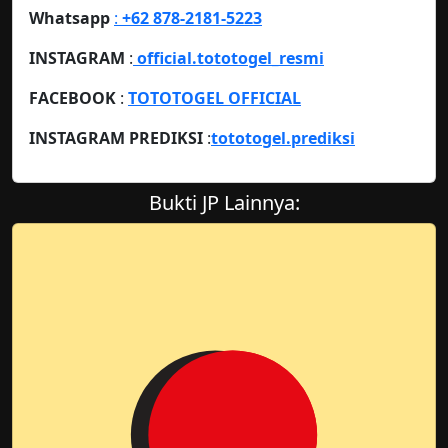
Whatsapp
:
+62 878-2181-5223
INSTAGRAM
:
official.tototogel_resmi
FACEBOOK
:
TOTOTOGEL OFFICIAL
INSTAGRAM PREDIKSI
:
tototogel.prediksi
Bukti JP Lainnya: