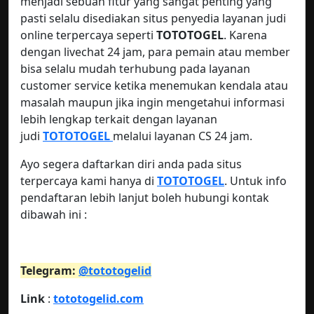
menjadi sebuah fitur yang sangat penting yang
pasti selalu disediakan situs penyedia layanan judi
online terpercaya seperti
TOTOTOGEL
. Karena
dengan livechat 24 jam, para pemain atau member
bisa selalu mudah terhubung pada layanan
customer service ketika menemukan kendala atau
masalah maupun jika ingin mengetahui informasi
lebih lengkap terkait dengan layanan
judi
TOTOTOGEL
melalui layanan CS 24 jam.
Ayo segera daftarkan diri anda pada situs
terpercaya kami hanya di
TOTOTOGEL
. Untuk info
pendaftaran lebih lanjut boleh hubungi kontak
dibawah ini :
Telegram:
@tototogelid
Link
:
tototogelid.com