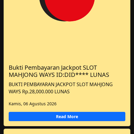
Bukti Pembayaran Jackpot SLOT
MAHJONG WAYS ID:DID**** LUNAS
BUKTI PEMBAYARAN JACKPOT SLOT MAHJONG
WAYS Rp.28,000.000 LUNAS
Kamis, 06 Agustus 2026
Read More