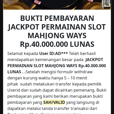
BUKTI PEMBAYARAN
JACKPOT PERMAINAN SLOT
MAHJONG WAYS
Rp.40.000.000 LUNAS
Selamat kepada
User ID:AD***
Telah berhasil
mendapatkan kemenangan besar pada
JACKPOT
PERMAINAN SLOT MAHJONG WAYS Rp.40.000.000
LUNAS . .
Setelah mengisi formulir withdraw
dengan kurung waktu hanya 5 – 10 menit
pihak
sudah melakukan transfer kepada pemilik
Userid dan sudah dapat dicairkan pemenang. Bukti
pembayaran yang kami berikan merupakan bukti
pembayaran yang
SAH/VALID
yang langsung di
dapatkan melalui tanda transfer transaksi dari