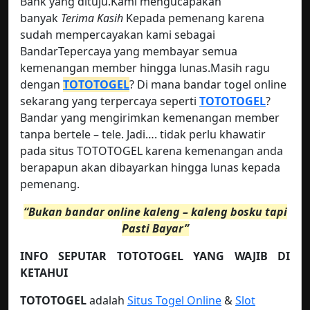
Bank yang dituju.Kami mengucapakan
banyak
Terima Kasih
Kepada pemenang karena
sudah mempercayakan kami sebagai
BandarTepercaya yang membayar semua
kemenangan member hingga lunas.Masih ragu
dengan
TOTOTOGEL
? Di mana bandar togel online
sekarang yang terpercaya seperti
TOTOTOGEL
?
Bandar yang mengirimkan kemenangan member
tanpa bertele – tele. Jadi…. tidak perlu khawatir
pada situs TOTOTOGEL karena kemenangan anda
berapapun akan dibayarkan hingga lunas kepada
pemenang.
“Bukan bandar online kaleng – kaleng bosku tapi
Pasti Bayar”
INFO SEPUTAR TOTOTOGEL YANG WAJIB DI
KETAHUI
TOTOTOGEL
adalah
Situs Togel Online
&
Slot