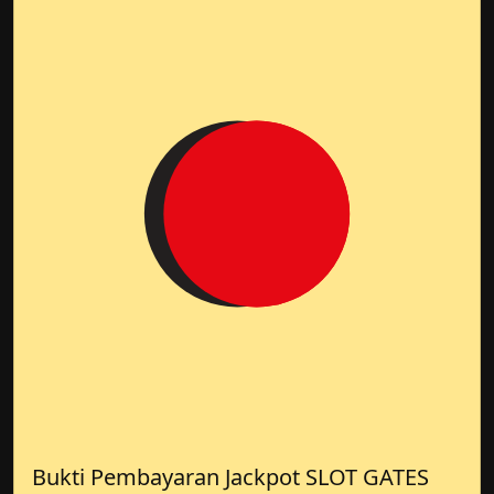
Bukti Pembayaran Jackpot SLOT GATES