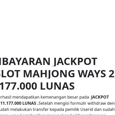
MBAYARAN JACKPOT
LOT MAHJONG WAYS 2
.177.000 LUNAS
erhasil mendapatkan kemenangan besar pada
JACKPOT
1.177.000 LUNAS .
Setelah mengisi formulir withdraw de
udah melakukan transfer kepada pemilik Userid dan sudah