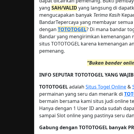
dapat dicairkan pemenang. Bukti pemba
yang
SAH/VALID
yang langsung di dapatka
mengucapakan banyak
Terima Kasih
Kepa
BandarTepercaya yang membayar semua
dengan
TOTOTOGEL
? Di mana bandar tog
Bandar yang mengirimkan kemenangan memb
situs TOTOTOGEL karena kemenangan and
pemenang.
“Bukan bandar onlin
INFO SEPUTAR TOTOTOGEL YANG WAJIB
TOTOTOGEL
adalah
Situs Togel Online
&
permainan yang seru dan menarik di
TOT
bermain bersama kami situs judi online
Hanya dengan 1 User ID anda sudah dapa
sampai Slot online yang pastinya seru d
Gabung dengan
TOTOTOGEL banyak 