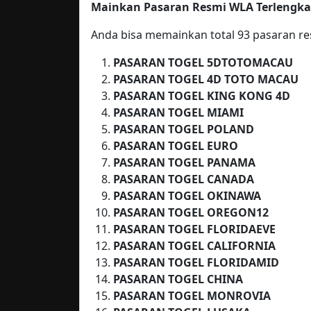
Mainkan Pasaran Resmi WLA Terlengka
Anda bisa memainkan total 93 pasaran r
PASARAN TOGEL 5DTOTOMACAU
PASARAN TOGEL 4D TOTO MACA
PASARAN TOGEL KING KONG 4D
PASARAN TOGEL MIAMI
PASARAN TOGEL POLAND
PASARAN TOGEL EURO
PASARAN TOGEL PANAMA
PASARAN TOGEL CANADA
PASARAN TOGEL OKINAWA
PASARAN TOGEL OREGON12
PASARAN TOGEL FLORIDAEVE
PASARAN TOGEL CALIFORNIA
PASARAN TOGEL FLORIDAMID
PASARAN TOGEL CHINA
PASARAN TOGEL MONROVIA