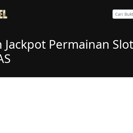
 Jackpot Permainan Slo
AS