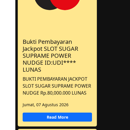
Bukti Pembayaran
Jackpot SLOT SUGAR
SUPRAME POWER
NUDGE ID:UDI****
LUNAS
BUKTI PEMBAYARAN JACKPOT
SLOT SUGAR SUPRAME POWER
NUDGE Rp.80,000.000 LUNAS
Jumat, 07 Agustus 2026
Read More