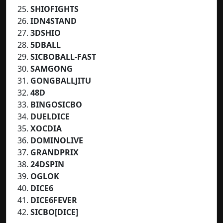
SHIOFIGHTS
IDN4STAND
3DSHIO
5DBALL
SICBOBALL-FAST
SAMGONG
GONGBALLJITU
48D
BINGOSICBO
DUELDICE
XOCDIA
DOMINOLIVE
GRANDPRIX
24DSPIN
OGLOK
DICE6
DICE6FEVER
SICBO[DICE]