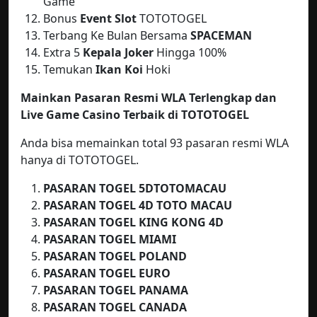
Game
Bonus
Event Slot
TOTOTOGEL
Terbang Ke Bulan Bersama
SPACEMAN
Extra 5
Kepala Joker
Hingga 100%
Temukan
Ikan Koi
Hoki
Mainkan Pasaran Resmi WLA Terlengkap dan
Live Game Casino Terbaik di TOTOTOGEL
Anda bisa memainkan total 93 pasaran resmi WLA
hanya di TOTOTOGEL.
PASARAN TOGEL 5DTOTOMACAU
PASARAN TOGEL 4D TOTO MACAU
PASARAN TOGEL KING KONG 4D
PASARAN TOGEL MIAMI
PASARAN TOGEL POLAND
PASARAN TOGEL EURO
PASARAN TOGEL PANAMA
PASARAN TOGEL CANADA