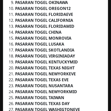
PASARAN TOGEL OKINAWA
PASARAN TOGEL OREGON12
PASARAN TOGEL FLORIDAEVE
PASARAN TOGEL CALIFORNIA
PASARAN TOGEL FLORIDAMID
PASARAN TOGEL CHINA
PASARAN TOGEL MONROVIA
PASARAN TOGEL LUSAKA
PASARAN TOGEL SKOTLANDIA
PASARAN TOGEL VIRGINIADAY
PASARAN TOGEL KENTUCKYMID
PASARAN TOGEL TEXAS NIGHT
PASARAN TOGEL NEWYORKEVE
PASARAN TOGEL TEXAS EVE
PASARAN TOGEL NUSANTARA
PASARAN TOGEL NEWYORKMID
PASARAN TOGEL TAIWAN
PASARAN TOGEL TEXAS DAY
PASARAN TOGEL WASHIGTONEVE