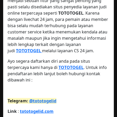
menjadi sebuah fitur yang sangat penting yang
pasti selalu disediakan situs penyedia layanan judi
online terpercaya seperti
TOTOTOGEL
. Karena
dengan livechat 24 jam, para pemain atau member
bisa selalu mudah terhubung pada layanan
customer service ketika menemukan kendala atau
masalah maupun jika ingin mengetahui informasi
lebih lengkap terkait dengan layanan
judi
TOTOTOGEL
melalui layanan CS 24 jam.
Ayo segera daftarkan diri anda pada situs
terpercaya kami hanya di
TOTOTOGEL
. Untuk info
pendaftaran lebih lanjut boleh hubungi kontak
dibawah ini :
Telegram:
@tototogelid
Link
:
tototogelid.com