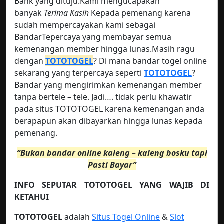
Bank yang dituju.Kami mengucapakan
banyak
Terima Kasih
Kepada pemenang karena
sudah mempercayakan kami sebagai
BandarTepercaya yang membayar semua
kemenangan member hingga lunas.Masih ragu
dengan
TOTOTOGEL
? Di mana bandar togel online
sekarang yang terpercaya seperti
TOTOTOGEL
?
Bandar yang mengirimkan kemenangan member
tanpa bertele – tele. Jadi…. tidak perlu khawatir
pada situs TOTOTOGEL karena kemenangan anda
berapapun akan dibayarkan hingga lunas kepada
pemenang.
“Bukan bandar online kaleng – kaleng bosku tapi
Pasti Bayar”
INFO SEPUTAR TOTOTOGEL YANG WAJIB DI
KETAHUI
TOTOTOGEL
adalah
Situs Togel Online
&
Slot