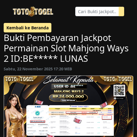
Kembali ke Beranda
Bukti Pembayaran Jackpot
Permainan Slot Mahjong Ways
2 ID:BE***** LUNAS
Sabtu, 22 November 2025 17:20 WIB