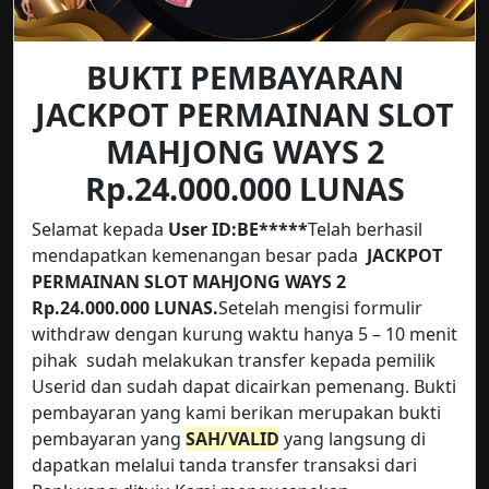
BUKTI PEMBAYARAN
JACKPOT PERMAINAN SLOT
MAHJONG WAYS 2
Rp.24.000.000 LUNAS
Selamat kepada
User ID:BE*****
Telah berhasil
mendapatkan kemenangan besar pada
JACKPOT
PERMAINAN SLOT MAHJONG WAYS 2
Rp.24.000.000 LUNAS.
Setelah mengisi formulir
withdraw dengan kurung waktu hanya 5 – 10 menit
pihak
sudah melakukan transfer kepada pemilik
Userid dan sudah dapat dicairkan pemenang. Bukti
pembayaran yang kami berikan merupakan bukti
pembayaran yang
SAH/VALID
yang langsung di
dapatkan melalui tanda transfer transaksi dari