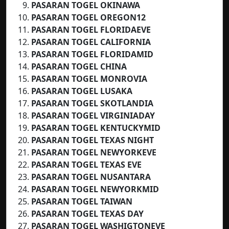
PASARAN TOGEL OKINAWA
PASARAN TOGEL OREGON12
PASARAN TOGEL FLORIDAEVE
PASARAN TOGEL CALIFORNIA
PASARAN TOGEL FLORIDAMID
PASARAN TOGEL CHINA
PASARAN TOGEL MONROVIA
PASARAN TOGEL LUSAKA
PASARAN TOGEL SKOTLANDIA
PASARAN TOGEL VIRGINIADAY
PASARAN TOGEL KENTUCKYMID
PASARAN TOGEL TEXAS NIGHT
PASARAN TOGEL NEWYORKEVE
PASARAN TOGEL TEXAS EVE
PASARAN TOGEL NUSANTARA
PASARAN TOGEL NEWYORKMID
PASARAN TOGEL TAIWAN
PASARAN TOGEL TEXAS DAY
PASARAN TOGEL WASHIGTONEVE