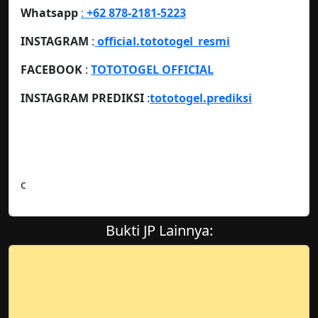
Whatsapp
:
+62 878-2181-5223
INSTAGRAM
:
official.tototogel_resmi
FACEBOOK
:
TOTOTOGEL OFFICIAL
INSTAGRAM PREDIKSI
:
tototogel.prediksi
c
Bukti JP Lainnya: