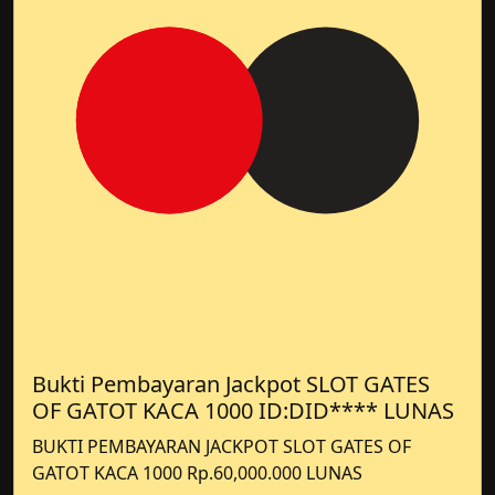
Bukti Pembayaran Jackpot SLOT GATES
OF GATOT KACA 1000 ID:DID**** LUNAS
BUKTI PEMBAYARAN JACKPOT SLOT GATES OF
GATOT KACA 1000 Rp.60,000.000 LUNAS