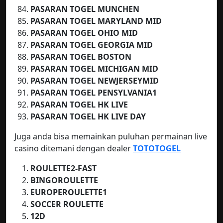
PASARAN TOGEL MUNCHEN
PASARAN TOGEL MARYLAND MID
PASARAN TOGEL OHIO MID
PASARAN TOGEL GEORGIA MID
PASARAN TOGEL BOSTON
PASARAN TOGEL MICHIGAN MID
PASARAN TOGEL NEWJERSEYMID
PASARAN TOGEL PENSYLVANIA1
PASARAN TOGEL HK LIVE
PASARAN TOGEL HK LIVE DAY
Juga anda bisa memainkan puluhan permainan live
casino ditemani dengan dealer
TOTOTOGEL
ROULETTE2-FAST
BINGOROULETTE
EUROPEROULETTE1
SOCCER ROULETTE
12D