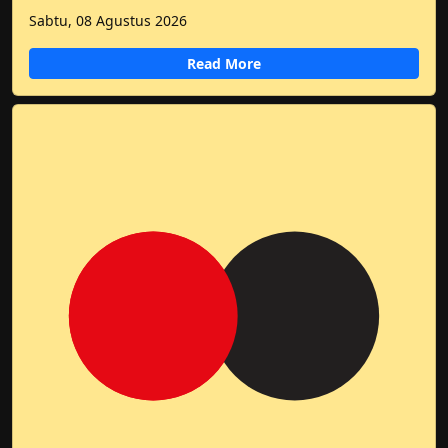
Sabtu, 08 Agustus 2026
Read More