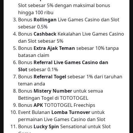
Slot sebesar 5% dengan maksimal bonus
hingga 100 ribu
Bonus
Rollingan
Live Games Casino dan Slot
sebesar 0.5%
Bonus
Cashback
Kekalahan Live Games Casino
dan Slot sebesar 5%
Bonus
Extra Ajak Teman
sebesar 10% tanpa
batasan claim
Bonus
Referral Live Games Casino dan
Slot
sebesar 0.1%
Bonus
Referral Togel
sebesar 1% dari taruhan
teman anda
Bonus
Mistery Number
untuk semua
Bettingan Togel di TOTOTOGEL
Bonus
APK
TOTOTOGEL Freechips
Event Bulanan
Lomba Turnover
untuk
permainan Live Games Casino dan Slot
Bonus
Lucky Spin
Sensational untuk Slot