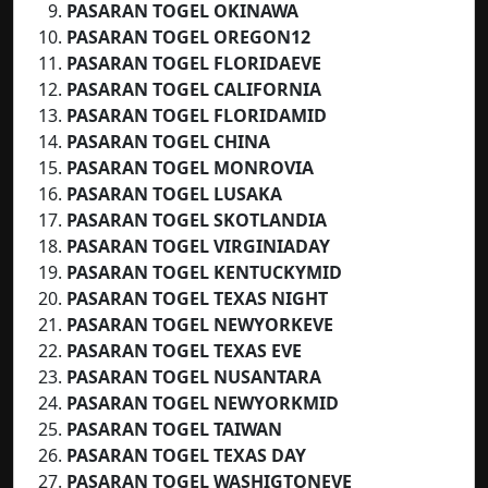
PASARAN TOGEL OKINAWA
PASARAN TOGEL OREGON12
PASARAN TOGEL FLORIDAEVE
PASARAN TOGEL CALIFORNIA
PASARAN TOGEL FLORIDAMID
PASARAN TOGEL CHINA
PASARAN TOGEL MONROVIA
PASARAN TOGEL LUSAKA
PASARAN TOGEL SKOTLANDIA
PASARAN TOGEL VIRGINIADAY
PASARAN TOGEL KENTUCKYMID
PASARAN TOGEL TEXAS NIGHT
PASARAN TOGEL NEWYORKEVE
PASARAN TOGEL TEXAS EVE
PASARAN TOGEL NUSANTARA
PASARAN TOGEL NEWYORKMID
PASARAN TOGEL TAIWAN
PASARAN TOGEL TEXAS DAY
PASARAN TOGEL WASHIGTONEVE