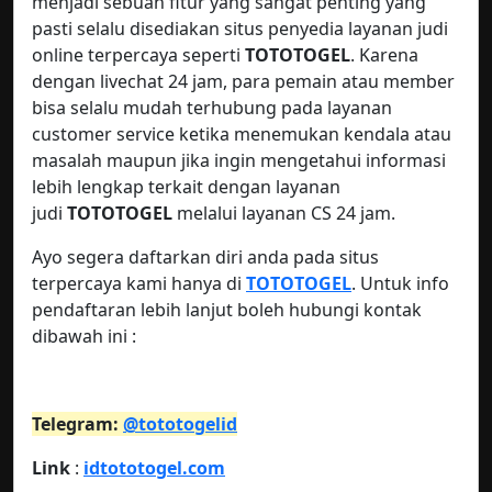
menjadi sebuah fitur yang sangat penting yang
pasti selalu disediakan situs penyedia layanan judi
online terpercaya seperti
TOTOTOGEL
. Karena
dengan livechat 24 jam, para pemain atau member
bisa selalu mudah terhubung pada layanan
customer service ketika menemukan kendala atau
masalah maupun jika ingin mengetahui informasi
lebih lengkap terkait dengan layanan
judi
TOTOTOGEL
melalui layanan CS 24 jam.
Ayo segera daftarkan diri anda pada situs
terpercaya kami hanya di
TOTOTOGEL
. Untuk info
pendaftaran lebih lanjut boleh hubungi kontak
dibawah ini :
Telegram:
@tototogelid
Link
:
idtototogel.com