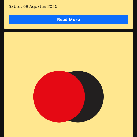
Sabtu, 08 Agustus 2026
Read More