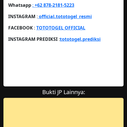
Whatsapp
:
+62 878-2181-5223
INSTAGRAM
:
official.tototogel_resmi
FACEBOOK
:
TOTOTOGEL OFFICIAL
INSTAGRAM PREDIKSI
:
tototogel.prediksi
Bukti JP Lainnya: