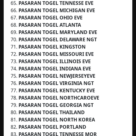
PASARAN TOGEL TENNESSE EVE
PASARAN TOGEL MICHIGAN EVE
PASARAN TOGEL OHIO EVE
PASARAN TOGEL ATLANTA
PASARAN TOGEL MARYLAND EVE
PASARAN TOGEL DELAWARE NGT
PASARAN TOGEL KINGSTON
PASARAN TOGEL MISSOURI EVE
PASARAN TOGEL ILLINOIS EVE
PASARAN TOGEL INDIANA EVE
PASARAN TOGEL NEWJERSEYEVE
PASARAN TOGEL VIRGINIA NGT
PASARAN TOGEL KENTUCKY EVE
PASARAN TOGEL NORTHCAROEVE
PASARAN TOGEL GEORGIA NGT
PASARAN TOGEL THAILAND
PASARAN TOGEL NORTH KOREA
PASARAN TOGEL PORTLAND
PASARAN TOGEL TENNESSE MOR