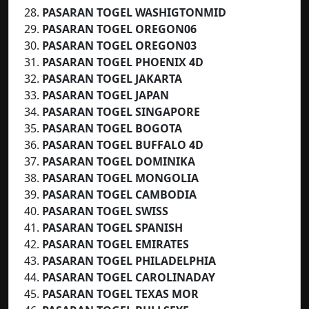
PASARAN TOGEL WASHIGTONMID
PASARAN TOGEL OREGON06
PASARAN TOGEL OREGON03
PASARAN TOGEL PHOENIX 4D
PASARAN TOGEL JAKARTA
PASARAN TOGEL JAPAN
PASARAN TOGEL SINGAPORE
PASARAN TOGEL BOGOTA
PASARAN TOGEL BUFFALO 4D
PASARAN TOGEL DOMINIKA
PASARAN TOGEL MONGOLIA
PASARAN TOGEL CAMBODIA
PASARAN TOGEL SWISS
PASARAN TOGEL SPANISH
PASARAN TOGEL EMIRATES
PASARAN TOGEL PHILADELPHIA
PASARAN TOGEL CAROLINADAY
PASARAN TOGEL TEXAS MOR