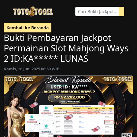
Kembali ke Beranda
Bukti Pembayaran Jackpot
Permainan Slot Mahjong Ways
2 ID:KA***** LUNAS
Kamis, 26 Juni 2025 06:59 WIB