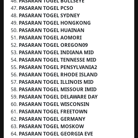
PASARAN TOGEL BULLSEYE
PASARAN TOGEL PCSO
PASARAN TOGEL SYDNEY
PASARAN TOGEL HONGKONG
PASARAN TOGEL HUAINAN
PASARAN TOGEL AOMORI
PASARAN TOGEL OREGON09
PASARAN TOGEL INDIANA MID
PASARAN TOGEL TENNESSE MID
PASARAN TOGEL PENSYLVANIA2
PASARAN TOGEL RHODE ISLAND
PASARAN TOGEL ILLINOIS MID
PASARAN TOGEL MISSOUR IMID
PASARAN TOGEL DELAWARE DAY
PASARAN TOGEL WISCONSIN
PASARAN TOGEL FREETOWN
PASARAN TOGEL GERMANY
PASARAN TOGEL MOSKOW
PASARAN TOGEL GEORGIA EVE