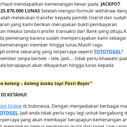
erhasil mendapatkan kemenangan besar pada
JACKPOT
25.870.000 LUNAS
Setelah mengisi formulir withdraw den
udah melakukan transfer kepada pemilik Userid dan sudah
yaran yang kami berikan merupakan bukti pembayaran
n melalui tanda transfer transaksi dari Bank yang dituju.
da pemenang karena sudah mempercayakan kami sebagai
 kemenangan member hingga lunas.Masih ragu
el online sekarang yang terpercaya seperti
TOTOTOGEL
?
er tanpa bertele – tele. Jadi…. tidak perlu khawatir pa
a berapapun akan dibayarkan hingga lunas kepada
e kaleng – kaleng bosku tapi Pasti Bayar”
 DI KETAHUI
Slot Online
di Indonesia. Dengan menyediakan berbagai m
OTOGEL
. Jadi anda tidak perlu ragu lagi untuk bergabung 
 terpercaya yang akan membayar berapapun kemenangan a
t memainkan semua permainan mulai dari togel, Live casi