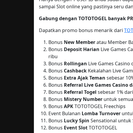
sampai Slot online yang pastinya seru d
Gabung dengan
TOTOTOGEL banyak 
Dapatkan promo bonus menarik dari
TO
Bonus
New Member
atau Member Ba
Bonus
Deposit Harian
Live Games Ca
ribu
Bonus
Rollingan
Live Games Casino 
Bonus
Cashback
Kekalahan Live Game
Bonus
Extra Ajak Teman
sebesar 10%
Bonus
Referral Live Games Casino d
Bonus
Referral Togel
sebesar 1% dar
Bonus
Mistery Number
untuk semua
Bonus
APK
TOTOTOGEL Freechips
Event Bulanan
Lomba Turnover
untuk
Bonus
Lucky Spin
Sensational untuk
Bonus
Event Slot
TOTOTOGEL