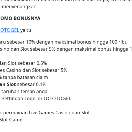
an menyenangkan.
PROMO BONUSNYA
TOTOGEL
yaitu :
ru sebesar 10% dengan maksimal bonus hingga 100 ribu
sino dan Slot sebesar 5% dengan maksimal bonus hingga 
dan Slot sebesar 0.5%
s Casino dan Slot sebesar 5%
 tanpa batasan claim
an Slot
sebesar 0.1%
i taruhan teman anda
 Bettingan Togel di TOTOTOGEL
 permainan Live Games Casino dan Slot
 Slot Game