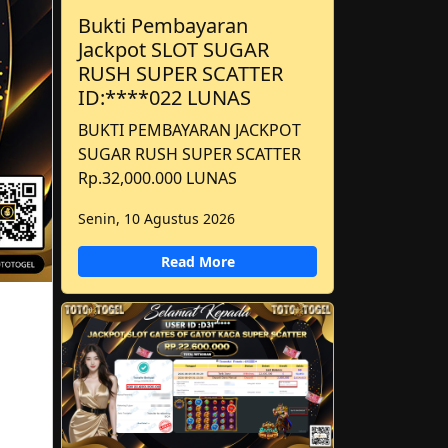
Bukti Pembayaran
Jackpot SLOT SUGAR
RUSH SUPER SCATTER
ID:****022 LUNAS
BUKTI PEMBAYARAN JACKPOT
SUGAR RUSH SUPER SCATTER
Rp.32,000.000 LUNAS
Senin, 10 Agustus 2026
Read More