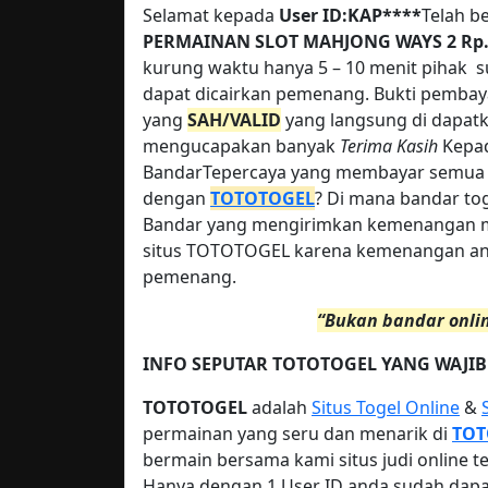
Selamat kepada
User ID:KAP****
Telah b
PERMAINAN SLOT MAHJONG WAYS 2 Rp.
kurung waktu hanya 5 – 10 menit pihak
s
dapat dicairkan pemenang. Bukti pemba
yang
SAH/VALID
yang langsung di dapatka
mengucapakan banyak
Terima Kasih
Kepa
BandarTepercaya yang membayar semua
dengan
TOTOTOGEL
? Di mana bandar tog
Bandar yang mengirimkan kemenangan memb
situs TOTOTOGEL karena kemenangan and
pemenang.
“Bukan bandar onlin
INFO SEPUTAR TOTOTOGEL YANG WAJIB
TOTOTOGEL
adalah
Situs Togel Online
&
permainan yang seru dan menarik di
TOT
bermain bersama kami situs judi online
Hanya dengan 1 User ID anda sudah dapa