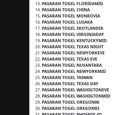
PASARAN TOGEL FLORIDAMID
PASARAN TOGEL CHINA
PASARAN TOGEL MONROVIA
PASARAN TOGEL LUSAKA
PASARAN TOGEL SKOTLANDIA
PASARAN TOGEL VIRGINIADAY
PASARAN TOGEL KENTUCKYMID
PASARAN TOGEL TEXAS NIGHT
PASARAN TOGEL NEWYORKEVE
PASARAN TOGEL TEXAS EVE
PASARAN TOGEL NUSANTARA
PASARAN TOGEL NEWYORKMID
PASARAN TOGEL TAIWAN
PASARAN TOGEL TEXAS DAY
PASARAN TOGEL WASHIGTONEVE
PASARAN TOGEL WASHIGTONMID
PASARAN TOGEL OREGON06
PASARAN TOGEL OREGON03
PASARAN TOGEL PHOENIX 4D