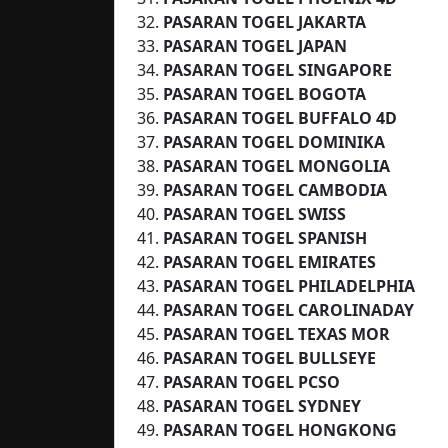
PASARAN TOGEL JAKARTA
PASARAN TOGEL JAPAN
PASARAN TOGEL SINGAPORE
PASARAN TOGEL BOGOTA
PASARAN TOGEL BUFFALO 4D
PASARAN TOGEL DOMINIKA
PASARAN TOGEL MONGOLIA
PASARAN TOGEL CAMBODIA
PASARAN TOGEL SWISS
PASARAN TOGEL SPANISH
PASARAN TOGEL EMIRATES
PASARAN TOGEL PHILADELPHIA
PASARAN TOGEL CAROLINADAY
PASARAN TOGEL TEXAS MOR
PASARAN TOGEL BULLSEYE
PASARAN TOGEL PCSO
PASARAN TOGEL SYDNEY
PASARAN TOGEL HONGKONG